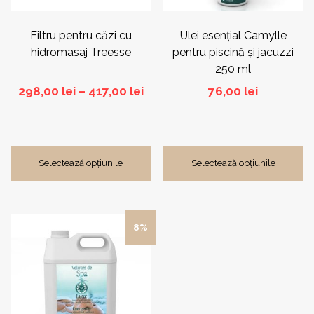
alese
alese
în
în
pagina
pagina
Filtru pentru căzi cu
Ulei esențial Camylle
produsului.
produsului.
hidromasaj Treesse
pentru piscină și jacuzzi
250 ml
Interval
298,00
lei
–
417,00
lei
76,00
lei
de
prețuri:
298,00 lei
până
Selectează opțiunile
Selectează opțiunile
la
417,00 lei
Acest
8%
produs
are
mai
multe
variații.
Opțiunile