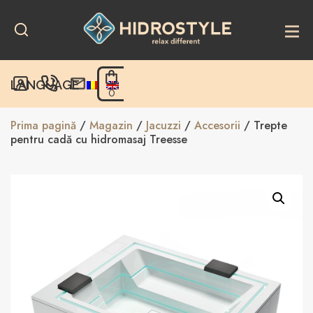
Skip
to
content
LANGUAGE
0
Prima pagină
/
Magazin
/
Jacuzzi
/
Accesorii
/ Trepte
pentru cadă cu hidromasaj Treesse