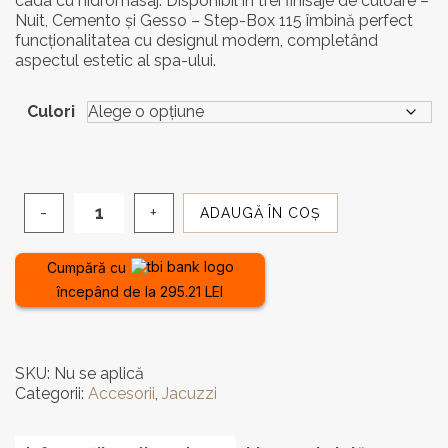
cada cu hidromasaj. Disponibil în trei finisaje de culoare –
Nuit, Cemento și Gesso – Step-Box 115 îmbină perfect
funcționalitatea cu designul modern, completând
aspectul estetic al spa-ului.
Culori
ADAUGĂ ÎN COȘ
Cantitate
Trepte
pentru
Cumpără cu
cadă
începând de la 295.21 LEI
cu
hidromasaj
Treesse
SKU:
Nu se aplică
Categorii:
Accesorii
,
Jacuzzi