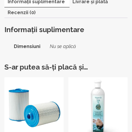
Informații suplimentare
Livrare și plată
Recenzii (0)
Informații suplimentare
Dimensiuni
Nu se aplică
S-ar putea să-ți placă și…
Acest
Acest
produs
produs
are
are
mai
mai
multe
multe
variații.
variații.
Opțiunile
Opțiunile
pot
pot
fi
fi