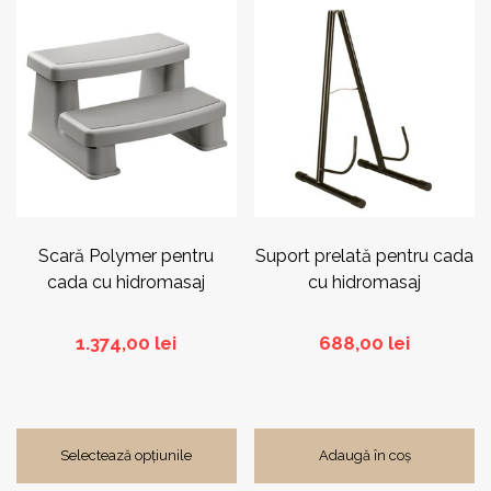
Acest
produs
are
mai
multe
variații.
Opțiunile
pot
fi
alese
în
pagina
Scară Polymer pentru
Suport prelată pentru cada
produsului.
cada cu hidromasaj
cu hidromasaj
1.374,00
lei
688,00
lei
Selectează opțiunile
Adaugă în coș