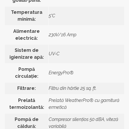
goală/plină:
Temperatura
5°C
minimă:
Alimentare
230V/16 Amp
electrică:
Sistem de
UV-C
igienizare apă:
Pompă
EnergyPro®
circulație:
Filtrare:
Filtru din hârtie 25 sq. ft.
Prelată
Prelată WeatherPro® cu garnitură
termoizolantă:
ermetică
Pompă de
Compresor silențios 50 dBA, viteză
căldură:
variabilă