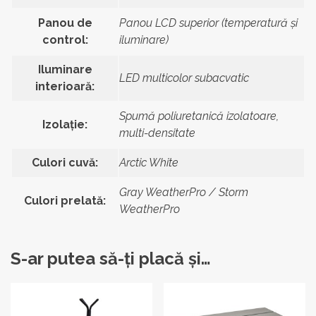
Panou de
Panou LCD superior (temperatură și
control:
iluminare)
Iluminare
LED multicolor subacvatic
interioară:
Spumă poliuretanică izolatoare,
Izolație:
multi-densitate
Culori cuvă:
Arctic White
Gray WeatherPro / Storm
Culori prelată:
WeatherPro
S-ar putea să-ți placă și…
Acest
produs