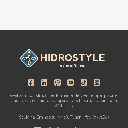
Realizăm construcții performante de Centre Spa: piscine,
saune, căzi cu hidromasaj și alte echipamente din zona
Wellness.
Str. Mihai Eminescu, Nr. 18, Tunari, Ilfov (077180)