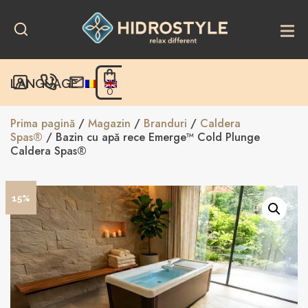
Skip
to
content
LANGUAGE
0
Prima pagină
/
Magazin
/
Branduri
/
Caldera
Spas®
/ Bazin cu apă rece Emerge™ Cold Plunge
Caldera Spas®
15%