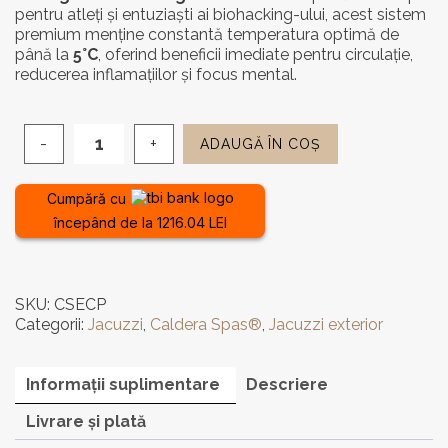
a
este:
pentru atleți și entuziaști ai biohacking-ului, acest sistem
fost:
42.662,
premium menține constantă temperatura optimă de
până la
5°C
, oferind beneficii imediate pentru circulație,
50.191,00 lei.
reducerea inflamațiilor și focus mental.
ADAUGĂ ÎN COȘ
Cantitate
Bazin
cu
Cumpără cu
apă
începând de la 1216.04 LEI
rece
Emerge™
Cold
Plunge
SKU:
CSECP
Caldera
Categorii:
Jacuzzi
,
Caldera Spas®
,
Jacuzzi exterior
Spas®
Informații suplimentare
Descriere
Livrare și plată