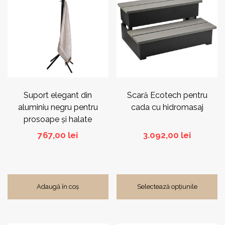
are
mai
multe
variații.
Opțiunile
pot
fi
alese
în
pagina
Suport elegant din
Scară Ecotech pentru
produsului.
aluminiu negru pentru
cada cu hidromasaj
prosoape și halate
767,00
lei
3.092,00
lei
Adaugă în coș
Selectează opțiunile