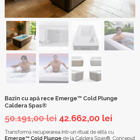
Bazin cu apă rece Emerge™ Cold Plunge
Caldera Spas®
Prețul
Prețul
50.191,00
lei
42.662,00
lei
inițial
curen
Transformă recuperarea într-un ritual de elită cu
Emerge™ Cold Plunge
de la Caldera Spas®. Conceput