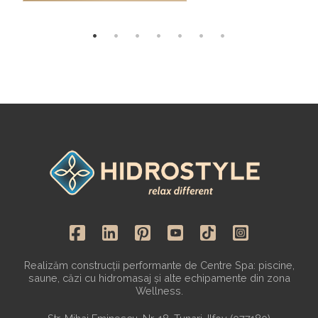
Realizăm construcții performante de Centre Spa: piscine,
saune, căzi cu hidromasaj și alte echipamente din zona
Wellness.