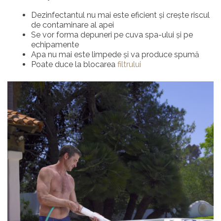
Dezinfectantul nu mai este eficient și crește riscul
de contaminare al apei
Se vor forma depuneri pe cuva spa-ului și pe
echipamente
Apa nu mai este limpede și va produce spumă
Poate duce la blocarea
filtrului