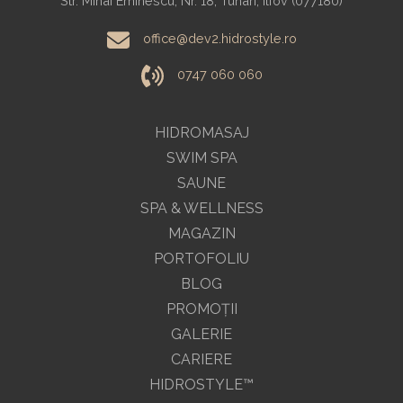
Str. Mihai Eminescu, Nr. 18, Tunari, Ilfov (077180)
office@dev2.hidrostyle.ro
0747 060 060
HIDROMASAJ
SWIM SPA
SAUNE
SPA & WELLNESS
MAGAZIN
PORTOFOLIU
BLOG
PROMOŢII
GALERIE
CARIERE
HIDROSTYLE™