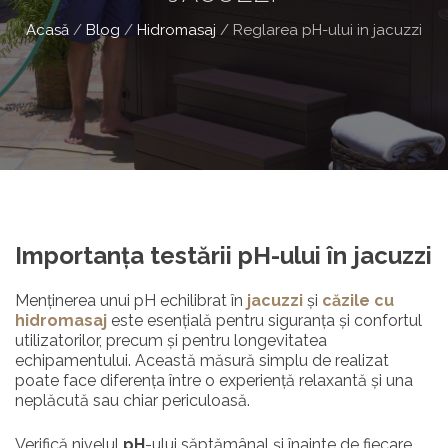
Acasă
/
Blog
/
Hidromasaj
/
Reglarea pH-ului in jacuzzi
Importanța testării pH-ului în jacuzzi
Menținerea unui pH echilibrat în
jacuzzi
și
căzile cu
hidromasaj
este esențială pentru siguranța și confortul
utilizatorilor, precum și pentru longevitatea
echipamentului. Această măsură simplu de realizat
poate face diferența între o experiență relaxantă și una
neplăcută sau chiar periculoasă.
Verifică nivelul
pH
-ului săptămânal și înainte de fiecare