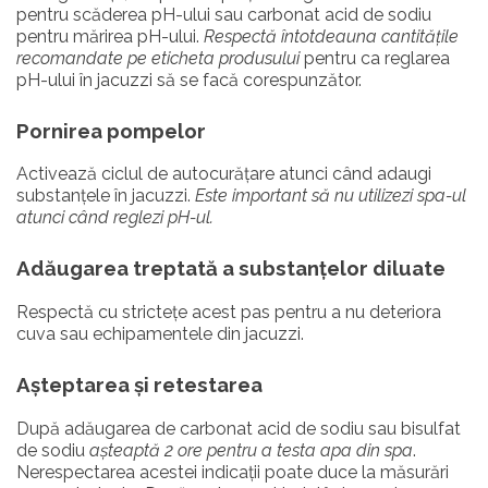
pentru scăderea pH-ului sau carbonat acid de sodiu
pentru mărirea pH-ului.
Respectă întotdeauna cantitățile
recomandate pe eticheta produsului
pentru ca reglarea
pH-ului în jacuzzi să se facă corespunzător.
Pornirea pompelor
Activează ciclul de autocurățare atunci când adaugi
substanțele în jacuzzi.
Este important să nu utilizezi spa-ul
atunci când reglezi pH-ul.
Adăugarea treptată a substanțelor diluate
Respectă cu strictețe acest pas pentru a nu deteriora
cuva sau echipamentele din jacuzzi.
Așteptarea și retestarea
După adăugarea de carbonat acid de sodiu sau bisulfat
de sodiu
așteaptă 2 ore pentru a testa apa din spa
.
Nerespectarea acestei indicații poate duce la măsurări