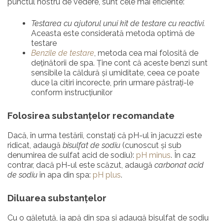
punctul nostru de vedere, sunt cele mai eficiente:
Testarea cu ajutorul unui kit de testare cu reactivi.
Aceasta este considerată metoda optimă de
testare
Benzile de testare
, metoda cea mai folosită de
deținătorii de spa. Ține cont că aceste benzi sunt
sensibile la căldură și umiditate, ceea ce poate
duce la citiri incorecte, prin urmare păstrați-le
conform instrucțiunilor
Folosirea substanțelor recomandate
Dacă, în urma testării, constați că pH-ul în jacuzzi este
ridicat, adaugă
bisulfat de sodiu
(cunoscut și sub
denumirea de sulfat acid de sodiu):
pH minus
. În caz
contrar, dacă pH-ul este scăzut, adaugă
carbonat acid
de sodiu
în apa din spa:
pH plus
.
Diluarea substanțelor
Cu o găletuță, ia apă din spa și adaugă bisulfat de sodiu