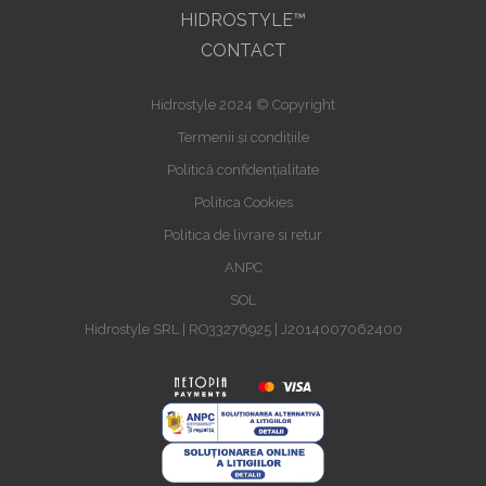
HIDROSTYLE™
CONTACT
Hidrostyle 2024 © Copyright
Termenii și condițiile
Politică confidențialitate
Politica Cookies
Politica de livrare si retur
ANPC
SOL
Hidrostyle SRL | RO33276925 | J2014007062400