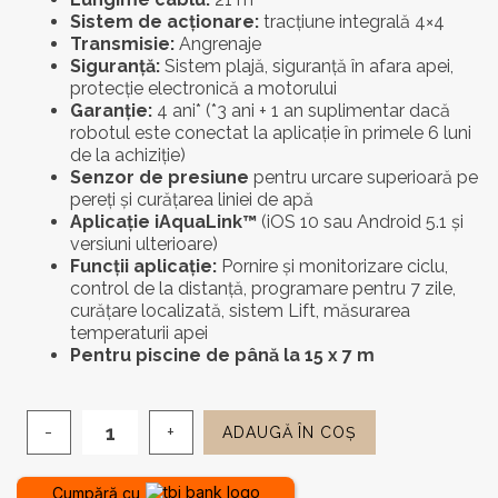
Sistem de acționare:
tracțiune integrală 4×4
Transmisie:
Angrenaje
Siguranță:
Sistem plajă, siguranță în afara apei,
protecție electronică a motorului
Garanție:
4 ani* (*3 ani + 1 an suplimentar dacă
robotul este conectat la aplicație în primele 6 luni
de la achiziție)
Senzor de presiune
pentru urcare superioară pe
pereți și curățarea liniei de apă
Aplicație iAquaLink™
(iOS 10 sau Android 5.1 și
versiuni ulterioare)
Funcții aplicație:
Pornire și monitorizare ciclu,
control de la distanță, programare pentru 7 zile,
curățare localizată, sistem Lift, măsurarea
temperaturii apei
Pentru piscine de până la 15 x 7 m
ADAUGĂ ÎN COȘ
Cantitate
Robot
electric
Cumpără cu