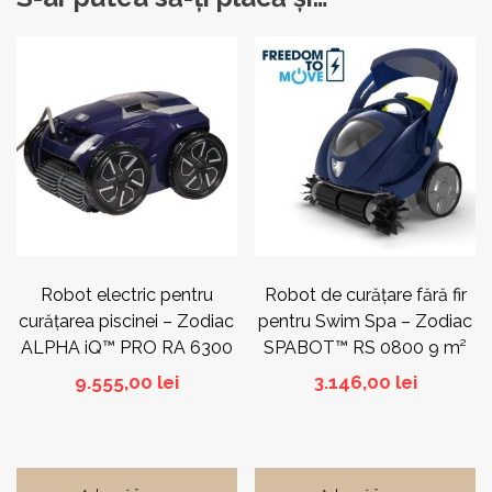
Robot electric pentru
Robot de curățare fără fir
curățarea piscinei – Zodiac
pentru Swim Spa – Zodiac
ALPHA iQ™ PRO RA 6300
SPABOT™ RS 0800 9 m²
iQ 72 m²
9.555,00
lei
3.146,00
lei