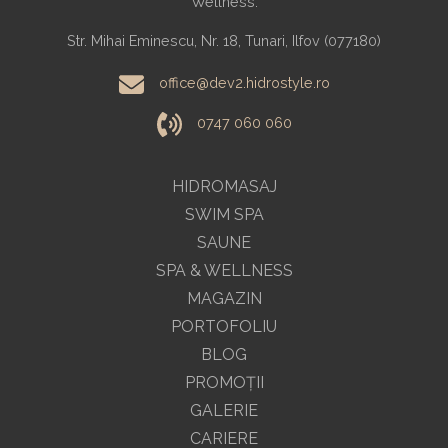
Wellness.
Str. Mihai Eminescu, Nr. 18, Tunari, Ilfov (077180)
office@dev2.hidrostyle.ro
0747 060 060
HIDROMASAJ
SWIM SPA
SAUNE
SPA & WELLNESS
MAGAZIN
PORTOFOLIU
BLOG
PROMOŢII
GALERIE
CARIERE