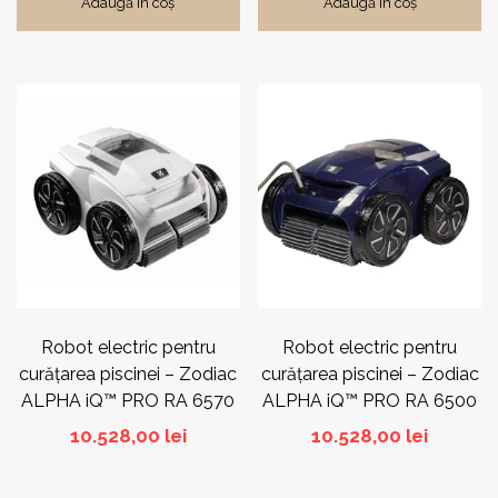
Adaugă în coș
Adaugă în coș
Robot electric pentru
Robot electric pentru
curățarea piscinei – Zodiac
curățarea piscinei – Zodiac
ALPHA iQ™ PRO RA 6570
ALPHA iQ™ PRO RA 6500
iQ 72 m²
iQ 72 m²
10.528,00
lei
10.528,00
lei