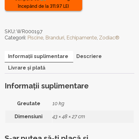
pentru
începând de la 311.97 LEI
curățarea
piscinei
-
Zodiac
SKU:
WR000197
ALPHA
Categorii:
Piscine
,
Branduri
,
Echipamente
,
Zodiac®
iQ™
PRO
RA
Informații suplimentare
Descriere
6700
iQ
Livrare și plată
105
m²
Informații suplimentare
Greutate
10 kg
Dimensiuni
43 × 48 × 27 cm
S-ar putea să-ți placă și…