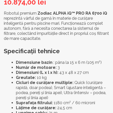
10.874,00
lei
Robotul premium
Zodiac ALPHA iQ™ PRO RA 6700 iQ
reprezintă vârful de gamă în materie de curățare
inteligentă pentru piscine mari. Funcționează complet
autonom, fără a necesita conectarea la sistemul de
filtrare, colectând impuritățile direct în propriul coș filtrant
de mare capacitate.
Specificații tehnice
Dimensiune bazin
: pâna la 15 x 6 m (105 m²)
Număr de motoare:
3
Dimensiuni (L x l x h):
43 x 48 x 27 cm
Greutate:
10 kg
Cicluri de curățare multiple:
Quick (curățare
rapidă, doar podea), Smart (ajustare inteligentă –
podea, pereți și linia apei), Ultra (intensiv – podea,
pereți și linia apei)
Suprafața filtrului:
1180 cm² / 60 microni
Lățime de curățare:
24,5 cm
Lungime cablu:
21 m