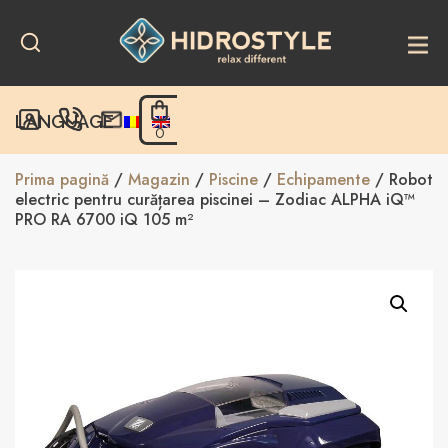
Skip
to
content
LANGUAGE
0
Prima pagină
/
Magazin
/
Piscine
/
Echipamente
/ Robot
electric pentru curățarea piscinei – Zodiac ALPHA iQ™
PRO RA 6700 iQ 105 m²