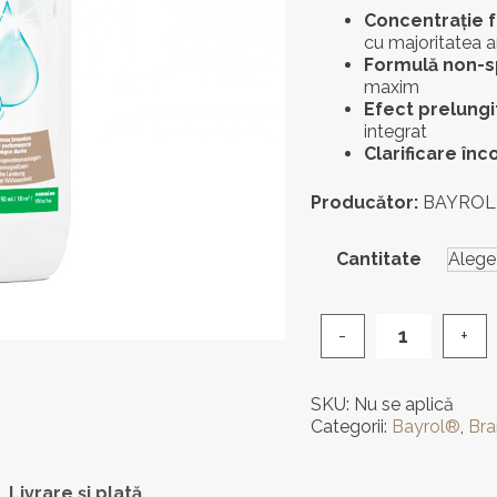
Concentrație f
cu majoritatea a
Formulă non-
maxim
Efect prelungi
integrat
Clarificare în
Producător:
BAYROL 
Cantitate
Cantitate
Tratament
Anti-
SKU:
Nu se aplică
Alge
Categorii:
Bayrol®
,
Bra
Premium
-
Desalgine
Livrare și plată