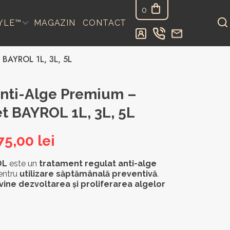
0
YLE™
MAGAZIN
CONTACT
 BAYROL 1L, 3L, 5L
nti-Alge Premium –
t BAYROL 1L, 3L, 5L
Interval
75,00
lei
de
OL
este un
tratament regulat anti-alge
entru
utilizare săptămânală preventivă
prețuri:
.
vine dezvoltarea și proliferarea algelor
67,00 lei
până