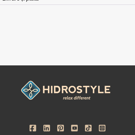
Jet
BAYROL
1L,
3L,
5L