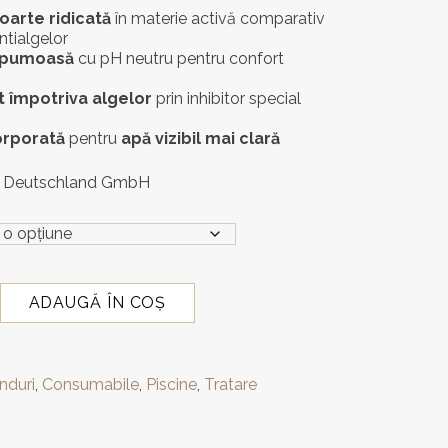
la
oarte ridicată
în materie activă comparativ
275,00 lei
ntialgelor
spumoasă
cu pH neutru pentru confort
t împotriva algelor
prin inhibitor special
corporată
pentru
apă vizibil mai clară
Deutschland GmbH
ADAUGĂ ÎN COȘ
nduri
,
Consumabile
,
Piscine
,
Tratare