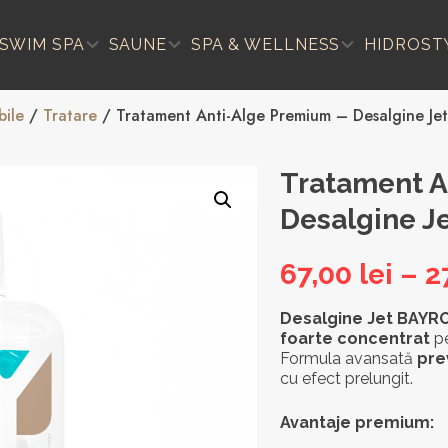
SWIM SPA
SAUNE
SPA & WELLNESS
HIDROST
ile
/
Tratare
/ Tratament Anti-Alge Premium – Desalgine Jet
Tratament A
Desalgine Je
67,00
lei
–
2
Desalgine Jet BAYR
foarte concentrat
p
Formula avansată
pre
cu efect prelungit.
Avantaje premium: