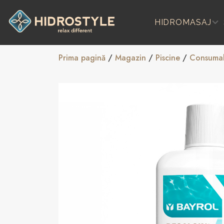
Skip
to
HIDROMASAJ
content
Prima pagină
/
Magazin
/
Piscine
/
Consumab