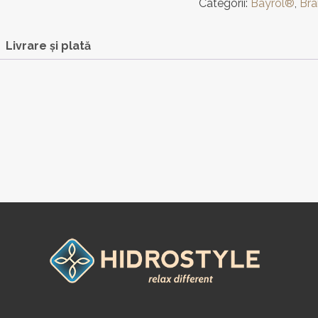
Categorii:
Bayrol®
,
Bra
Livrare și plată