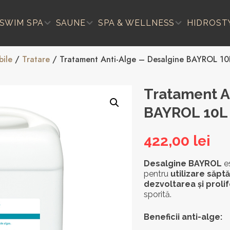
SWIM SPA
SAUNE
SPA & WELLNESS
HIDROST
ile
/
Tratare
/ Tratament Anti-Alge – Desalgine BAYROL 10
Tratament A
BAYROL 10L
422,00
lei
Desalgine BAYROL
e
pentru
utilizare săp
dezvoltarea și proli
sporită.
Beneficii anti-alge: