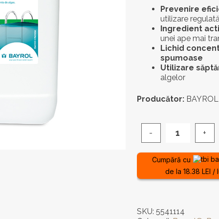
Prevenire efic
utilizare regulat
Ingredient acti
unei ape mai tr
Lichid concent
spumoase
Utilizare săpt
algelor
Producător:
BAYROL 
Cantitate
Tratament
Anti-
Cumpără cu
Alge
de la 18.38 LEI / 
-
Desalgine
BAYROL
10L
SKU:
5541114