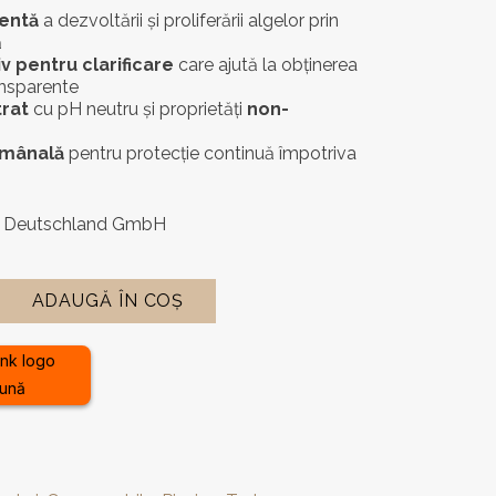
ientă
a dezvoltării și proliferării algelor prin
ă
v pentru clarificare
care ajută la obținerea
ansparente
rat
cu pH neutru și proprietăți
non-
ămânală
pentru protecție continuă împotriva
Deutschland GmbH
ADAUGĂ ÎN COȘ
lună