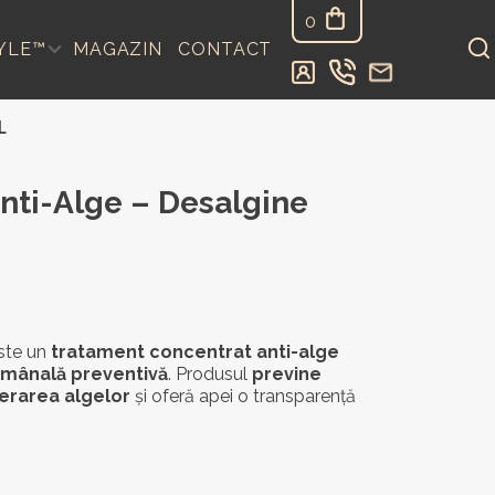
0
YLE™
MAGAZIN
CONTACT
L
nti-Alge – Desalgine
ste un
tratament concentrat anti-alge
tămânală preventivă
. Produsul
previne
ferarea algelor
și oferă apei o transparență