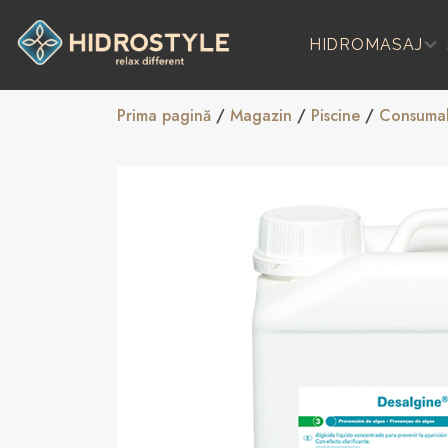
Skip
to
HIDROMASAJ
content
Prima pagină
/
Magazin
/
Piscine
/
Consumab