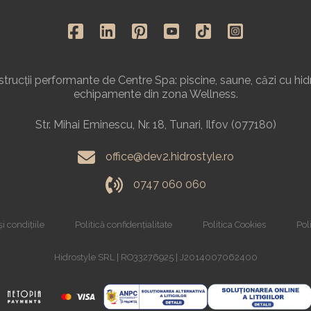
rucții performante de Centre Spa: piscine, saune, căzi cu hid
echipamente din zona Wellness.
Str. Mihai Eminescu, Nr. 18, Tunari, Ilfov (077180)
office@dev2.hidrostyle.ro
0747 060 060
i condițiile
Politică confidențialitate
Politica Cookies
Poli
Hidrostyle SRL | RO33276925 | J2014007062400