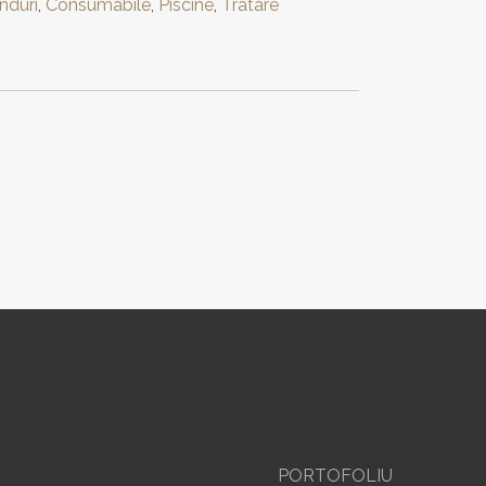
nduri
,
Consumabile
,
Piscine
,
Tratare
PORTOFOLIU