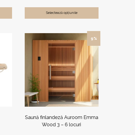
Selectează opțiunile
Acest
9%
produs
are
mai
multe
variații.
Opțiunile
pot
fi
alese
în
pagina
produsului.
Saună finlandeză Auroom Emma
Wood 3 – 6 locuri