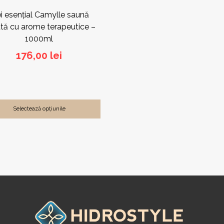
ei esențial Camylle saună
tă cu arome terapeutice –
1000ml
176,00
lei
Selectează opțiunile