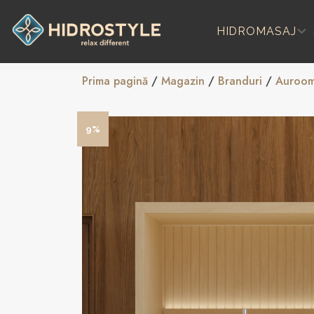
Skip
to
HIDROMASAJ
content
Prima pagină
/
Magazin
/
Branduri
/
Auroo
9%