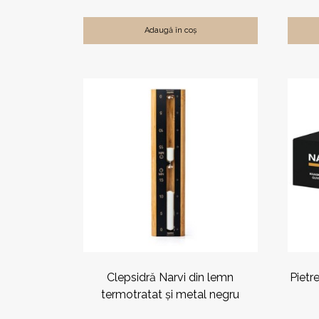
Adaugă în coș
Clepsidră Narvi din lemn
Pietr
termotratat și metal negru