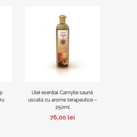
Acest
produs
are
mai
multe
variații.
Opțiunile
pot
fi
alese
în
pagina
produsului.
op
Ulei esențial Camylle saună
ru
uscată cu arome terapeutice –
250ml
76,00
lei