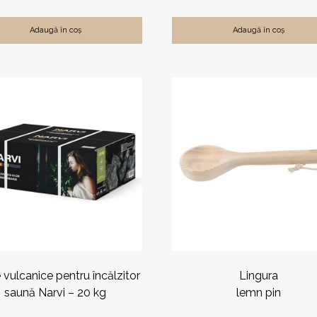
Adaugă în coș
Adaugă în coș
e vulcanice pentru încălzitor
Lingura
saună Narvi – 20 kg
lemn pin