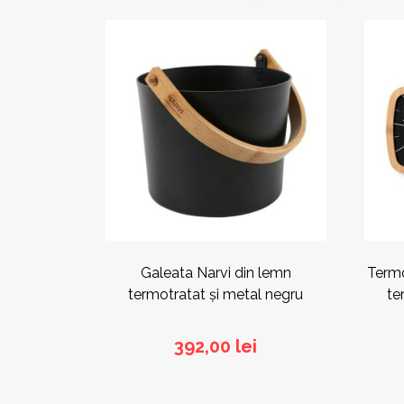
Galeata Narvi din lemn
Termo
termotratat și metal negru
te
392,00
lei