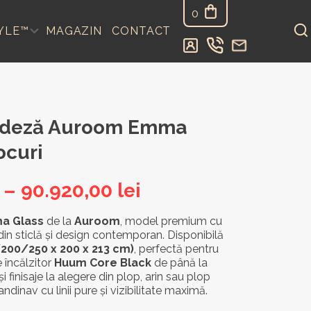
0
YLE™
MAGAZIN
CONTACT
andeză Auroom Emma
ocuri
Interval
–
90.920,00
lei
de
a Glass
de la
Auroom
, model premium cu
 din sticlă și design contemporan. Disponibilă
prețuri:
200/250 x 200 x 213 cm)
, perfectă pentru
67.391,00 lei
e încălzitor
Huum Core Black
de până la
 finisaje la alegere din plop, arin sau plop
până
dinav cu linii pure și vizibilitate maximă.