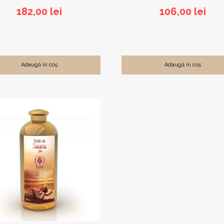
182,00
lei
106,00
lei
Adaugă în coș
Adaugă în coș
s
.
ile
a
ului.