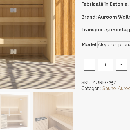
Fabricată în Estonia.
Brand: Auroom Well
Transport și montaj 
Model
Cantitate
Saună
finlandeză
SKU:
AUREG250
Auroom
Categorii:
Saune
,
Auro
Emma
Glass
3
-
6
locuri