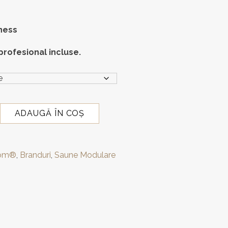
la
90.920,00 lei
ness
profesional incluse.
ADAUGĂ ÎN COȘ
om®
,
Branduri
,
Saune Modulare