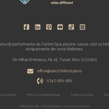
rucții performante de Centre Spa: piscine, saune, căzi cu hid
echipamente din zona Wellness.
Str. Mihai Eminescu, Nr. 18, Tunari, Ilfov (077180)
office@dev2.hidrostyle.ro
0747 060 060
i condițiile
Politică confidențialitate
Politica Cookies
Poli
Hidrostyle SRL | RO33276925 | J2014007062400