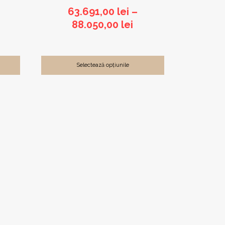
63.691,00
lei
–
Interval
88.050,00
lei
de
prețuri:
63.691,00 lei
Selectează opțiunile
până
la
88.050,00 lei