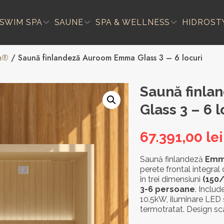
SWIM SPA
SAUNE
SPA & WELLNESS
HIDROST
m®
/ Saună finlandeză Auroom Emma Glass 3 – 6 locuri
Saună finl
Glass 3 – 6 l
67.391,00
lei
Saună finlandeză
Emm
perete frontal integral
în trei dimensiuni
(150/
3-6 persoane
. Includ
10.5kW, iluminare LED și
termotratat. Design scan