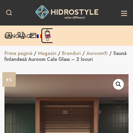
Skip
to
content
LANGUAGE
0
Prima pagină
/
Magazin
/
Branduri
/
Auroom®
/ Saună
finlandeză Auroom Cala Glass – 2 locuri
6%