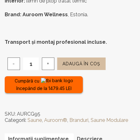
Interior:
lemn de plop tratat termic
Brand: Auroom Wellness
, Estonia.
Transport și montaj profesional incluse.
ADAUGĂ ÎN COȘ
Cantitate
Saună
finlandeză
Cumpără cu
Auroom
începând de la 1479.45 LEI
Cala
Glass
-
2
SKU:
AURCG95
locuri
Categorii:
Saune
,
Auroom®
,
Branduri
,
Saune Modulare
Informații suplimentare
Descriere