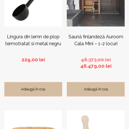
Lingura din lemn de plop
Saună finlandeză Auroom
termotratat si metal negru
Cala Mini – 1-2 locuri
Prețul
229,00
lei
48.373,00
lei
inițial
Prețul
46.479,00
lei
a
curent
fost:
este:
48.373,0
46.479,
Adaugă în coș
Adaugă în coș