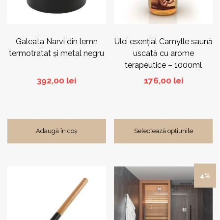
fi
alese
în
pagina
Galeata Narvi din lemn
Ulei esențial Camylle saună
produsului.
termotratat și metal negru
uscată cu arome
terapeutice – 1000ml
392,00
lei
176,00
lei
Adaugă în coș
Selectează opțiunile
4%