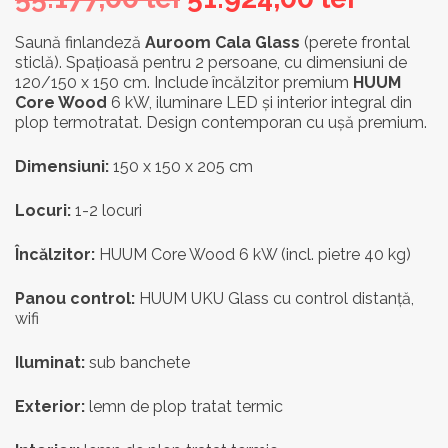
inițial
curent
Saună finlandeză
Auroom Cala Glass
(perete frontal
sticlă). Spațioasă pentru 2 persoane, cu dimensiuni de
a
este:
120/150 x 150 cm. Include încălzitor premium
HUUM
fost:
51.924,
Core Wood
6 kW, iluminare LED și interior integral din
plop termotratat. Design contemporan cu ușă premium.
55.177,00 lei.
Dimensiuni:
150 x 150 x 205 cm
Locuri:
1-2 locuri
Încălzitor:
HUUM Core Wood 6 kW (incl. pietre 40 kg)
Panou control:
HUUM UKU Glass cu control distanță,
wifi
Iluminat:
sub banchete
Exterior:
lemn de plop tratat termic