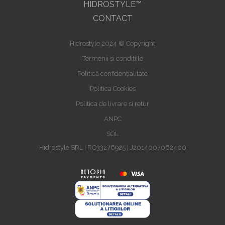
HIDROSTYLE™
CONTACT
Hidrostyle 2024 © Copyright
Termenii și condițiile
Politică confidențialitate
Politica Cookies
Politica de livrare si retur
ANPC
SOL
Hidrostyle SRL | RO33276925 | J2014007062400