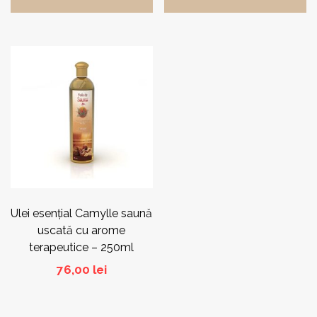
la
57.578,0
Acest
produs
are
mai
multe
variații.
Opțiunile
pot
fi
alese
în
pagina
Ulei esențial Camylle saună
produsului.
uscată cu arome
terapeutice – 250ml
76,00
lei