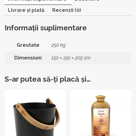
Livrare și plată
Recenzii (0)
Informații suplimentare
Greutate
250 kg
Dimensiuni
150 × 150 × 205 cm
S-ar putea să-ți placă și…
Acest
produs
are
mai
multe
variații.
Opțiunile
pot