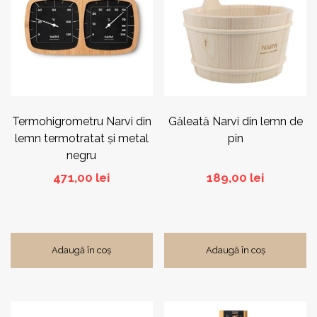
Termohigrometru Narvi din
Găleată Narvi din lemn de
lemn termotratat și metal
pin
negru
471,00
lei
189,00
lei
Adaugă în coș
Adaugă în coș