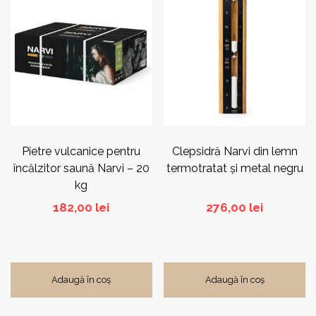
Pietre vulcanice pentru
Clepsidră Narvi din lemn
încălzitor saună Narvi – 20
termotratat și metal negru
kg
182,00
lei
276,00
lei
Adaugă în coș
Adaugă în coș