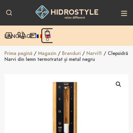
Skip
to
content
LANGUAGE
0
Prima pagină
/
Magazin
/
Branduri
/
Narvi®
/ Clepsidră
Narvi din lemn termotratat și metal negru