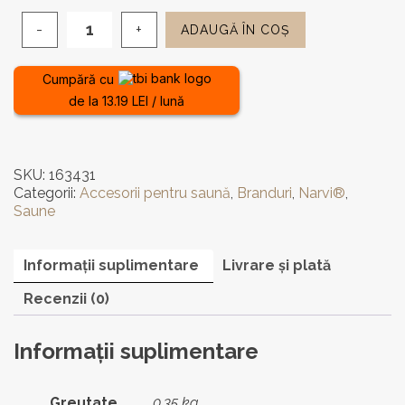
ADAUGĂ ÎN COȘ
Cantitate
Clepsidră
Narvi
Cumpără cu
din
de la 13.19 LEI / lună
lemn
termotratat
și
metal
SKU:
163431
negru
Categorii:
Accesorii pentru saună
,
Branduri
,
Narvi®
,
Saune
Informații suplimentare
Livrare și plată
Recenzii (0)
Informații suplimentare
Greutate
0,35 kg