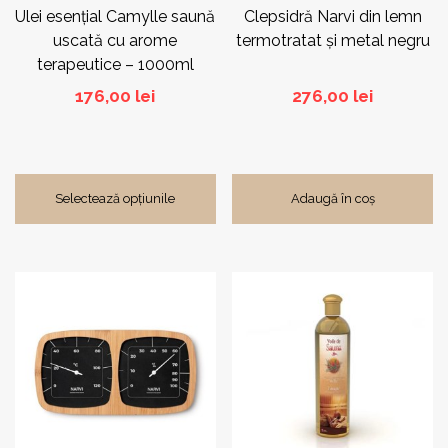
pagina
Ulei esențial Camylle saună
Clepsidră Narvi din lemn
produsului.
uscată cu arome
termotratat și metal negru
terapeutice – 1000ml
176,00
lei
276,00
lei
Selectează opțiunile
Adaugă în coș
Acest
produs
are
mai
multe
variații.
Opțiunile
pot
fi