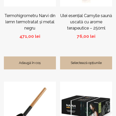
alese
în
pagina
Termohigrometru Narvi din
Ulei esențial Camylle saună
produsului.
lemn termotratat și metal
uscată cu arome
negru
terapeutice – 250ml
471,00
lei
76,00
lei
Adaugă în coș
Selectează opțiunile