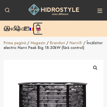
Skip
to
content
LANGUAGE
0
Prima pagină
/
Magazin
/
Branduri
/
Narvi®
/ Încălzitor
electric Narvi Peak Big 18-30kW (fără control)