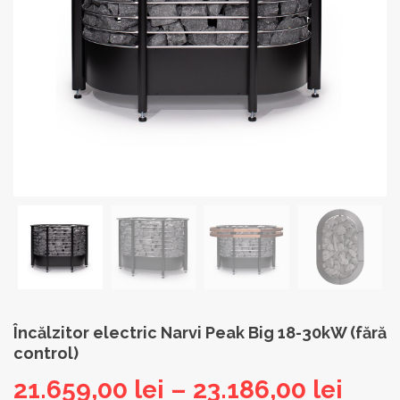
Încălzitor electric Narvi Peak Big 18-30kW (fără
control)
Inter
21.659,00
lei
–
23.186,00
lei