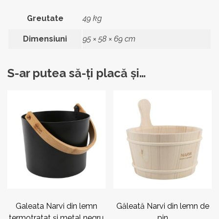
Greutate
49 kg
Dimensiuni
95 × 58 × 69 cm
S-ar putea să-ți placă și…
Galeata Narvi din lemn
Găleată Narvi din lemn de
termotratat și metal negru
pin