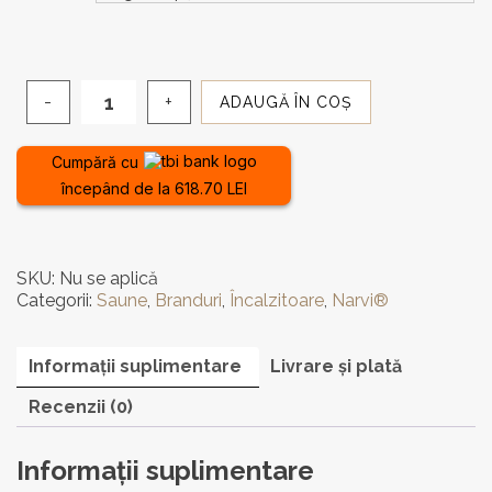
ADAUGĂ ÎN COȘ
Cantitate
Încălzitor
electric
Cumpără cu
Narvi
începând de la 618.70 LEI
Peak
Big
18-
30kW
SKU:
Nu se aplică
(fără
Categorii:
Saune
,
Branduri
,
Încalzitoare
,
Narvi®
control)
Informații suplimentare
Livrare și plată
Recenzii (0)
Informații suplimentare