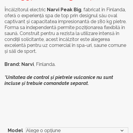
de
Încălzitorul electric
Narvi Peak Big
, fabricat în Finlanda,
oferă o experiență spa de top prin designul său oval
prețu
captivant și capacitatea impresionantă de 180 kg pietre.
21.65
Forma sa independentă permite poziționarea flexibilă în
saună. Construit pentru a rezista la utilizare intensă în
pân
condiții solicitante, acest încălzitor este alegerea
excelentă pentru uz comercial în spa-uri, saune comune
la
și săli de sport.
23.18
Brand: Narvi
, Finlanda.
*Unitatea de control și pietrele vulcanice nu sunt
incluse și trebuie comandate separat.
Model