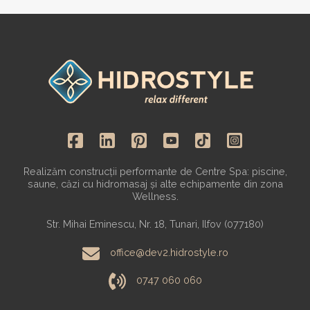
Realizăm construcții performante de Centre Spa: piscine,
saune, căzi cu hidromasaj și alte echipamente din zona
Wellness.
Str. Mihai Eminescu, Nr. 18, Tunari, Ilfov (077180)
office@dev2.hidrostyle.ro
0747 060 060