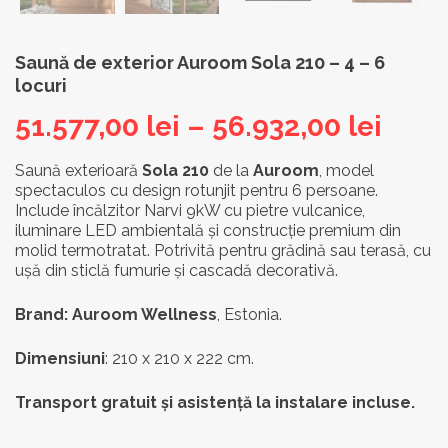
Saună de exterior Auroom Sola 210 – 4 – 6
locuri
Inter
51.577,00
lei
–
56.932,00
lei
de
Saună exterioară
Sola 210
de la
Auroom
, model
spectaculos cu design rotunjit pentru 6 persoane.
prețu
Include încălzitor Narvi 9kW cu pietre vulcanice,
51.57
iluminare LED ambientală și construcție premium din
molid termotratat. Potrivită pentru grădină sau terasă, cu
până
ușă din sticlă fumurie și cascadă decorativă.
la
Brand: Auroom Wellness
, Estonia.
56.93
Dimensiuni
: 210 x 210 x 222 cm.
Transport gratuit și asistență la instalare incluse.