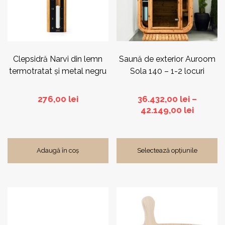
Opțiunile
pot
fi
alese
în
pagina
Clepsidră Narvi din lemn
Saună de exterior Auroom
produsului.
termotratat și metal negru
Sola 140 – 1-2 locuri
276,00
lei
36.432,00
lei
–
Interva
42.149,00
lei
de
prețuri:
36.432,
Adaugă în coș
Selectează opțiunile
până
la
42.149,