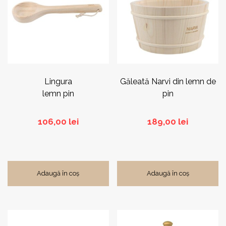
Lingura
Găleată Narvi din lemn de
lemn pin
pin
106,00
lei
189,00
lei
Adaugă în coș
Adaugă în coș
Acest
produs