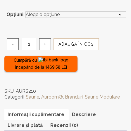
Opţiuni
ADAUGĂ ÎN COȘ
Cantitate
Saună
de
Cumpără cu
exterior
începând de la 1469.58 LEI
Auroom
Sola
210
-
SKU:
AURS210
4
Categorii:
Saune
,
Auroom®
,
Branduri
,
Saune Modulare
-
6
locuri
Informații suplimentare
Descriere
Livrare și plată
Recenzii (0)