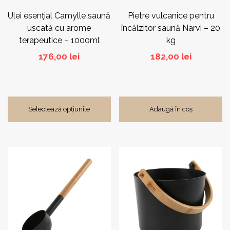
în
pagina
Ulei esențial Camylle saună
Pietre vulcanice pentru
produsului.
uscată cu arome
încălzitor saună Narvi – 20
terapeutice – 1000ml
kg
176,00
lei
182,00
lei
Selectează opțiunile
Adaugă în coș