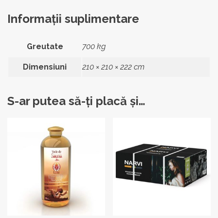
Informații suplimentare
Greutate
700 kg
Dimensiuni
210 × 210 × 222 cm
S-ar putea să-ți placă și…
Acest
produs
are
mai
multe
variații.
Opțiunile
pot
fi
alese