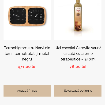
are
mai
multe
variații.
Opțiunile
pot
fi
alese
în
pagina
Termohigrometru Narvi din
Ulei esențial Camylle saună
produsului.
lemn termotratat și metal
uscată cu arome
negru
terapeutice – 250ml
471,00
lei
76,00
lei
Adaugă în coș
Selectează opțiunile