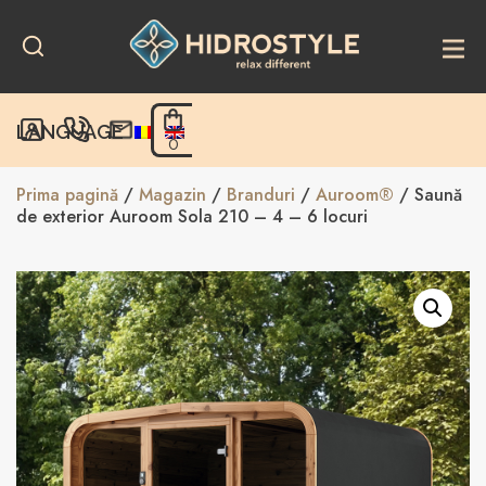
Skip
to
content
LANGUAGE
0
Prima pagină
/
Magazin
/
Branduri
/
Auroom®
/ Saună
de exterior Auroom Sola 210 – 4 – 6 locuri