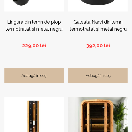
Lingura din lemn de plop
Galeata Narvi din lemn
termotratat si metal negru
termotratat și metal negru
229,00
lei
392,00
lei
Adaugă în coș
Adaugă în coș
Acest
produs
are
mai
multe
variații.