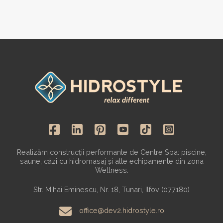
Realizăm construcții performante de Centre Spa: piscine,
saune, căzi cu hidromasaj și alte echipamente din zona
Wellness.
Str. Mihai Eminescu, Nr. 18, Tunari, Ilfov (077180)
office@dev2.hidrostyle.ro