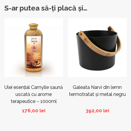
S-ar putea să-ți placă și…
Acest
produs
are
mai
multe
variații.
Opțiunile
pot
fi
alese
în
pagina
Ulei esențial Camylle saună
Galeata Narvi din lemn
produsului.
uscată cu arome
termotratat și metal negru
terapeutice – 1000ml
176,00
lei
392,00
lei