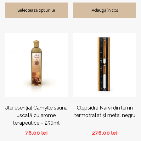
Selectează opțiunile
Adaugă în coș
Acest
produs
are
mai
multe
variații.
Opțiunile
pot
fi
alese
în
pagina
Ulei esențial Camylle saună
Clepsidră Narvi din lemn
produsului.
uscată cu arome
termotratat și metal negru
terapeutice – 250ml
76,00
lei
276,00
lei