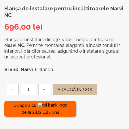
Flanșă de instalare pentru încălzitoarele Narvi
NC
696,00
lei
Flanșă de instalare din oțel vopsit negru pentru seria
Narvi NC
. Permite montarea elegantă a încălzitorului în
interiorul băncilor saunei, asigurând o instalare sigură și
un aspect profesional.
Brand: Narvi
, Finlanda.
ADAUGĂ ÎN COȘ
Cantitate
Flanșă
de
Cumpără cu
instalare
de la 28.12 LEI / lună
pentru
încălzitoarele
Narvi