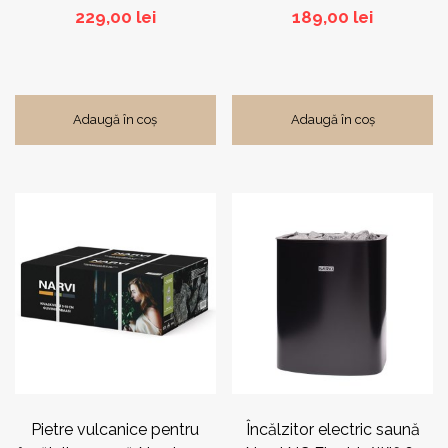
229,00
lei
189,00
lei
Adaugă în coș
Adaugă în coș
Acest
produs
are
mai
multe
variații.
Opțiunile
pot
fi
alese
în
pagina
Pietre vulcanice pentru
Încălzitor electric saună
produsului.