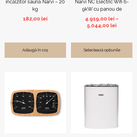
încălzitor saună Narvi – 20
Narvi NC Electric Wifi 6-
kg
9kW cu panou de
comandă
182,00
lei
4.919,00
lei
–
Interval
5.044,00
lei
de
prețuri:
4.919,00
Adaugă în coș
Selectează opțiunile
până
la
5.044,00
Acest
produs
are
mai
multe
variații.
Opțiunile
pot
fi
alese
în