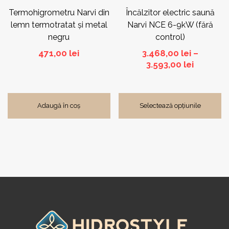
pagina
Termohigrometru Narvi din
Încălzitor electric saună
produsului.
lemn termotratat și metal
Narvi NCE 6-9kW (fără
negru
control)
471,00
lei
3.468,00
lei
–
Interval
3.593,00
lei
de
prețuri:
3.468,00
Adaugă în coș
Selectează opțiunile
până
la
3.593,00 