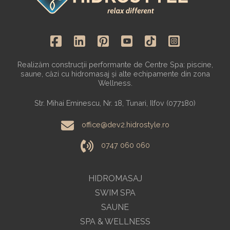
Realizăm construcții performante de Centre Spa: piscine,
saune, căzi cu hidromasaj și alte echipamente din zona
Wellness.
Str. Mihai Eminescu, Nr. 18, Tunari, Ilfov (077180)
office@dev2.hidrostyle.ro
0747 060 060
HIDROMASAJ
SWIM SPA
SAUNE
SPA & WELLNESS