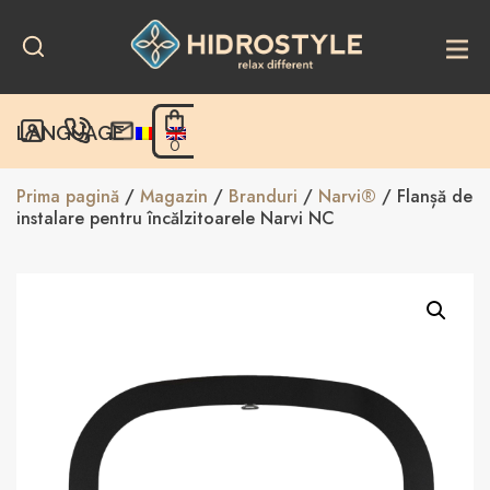
Skip
to
content
LANGUAGE
0
Prima pagină
/
Magazin
/
Branduri
/
Narvi®
/ Flanșă de
instalare pentru încălzitoarele Narvi NC