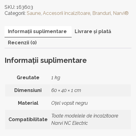
NC
SKU:
163603
Categorii:
Saune
,
Accesorii încalzitoare
,
Branduri
,
Narvi®
Informații suplimentare
Livrare și plată
Recenzii (0)
Informații suplimentare
Greutate
1 kg
Dimensiuni
60 × 40 × 1 cm
Material
Oțel vopsit negru
Toate modelele de încalzitoare
Compatibilitate
Narvi NC Electric