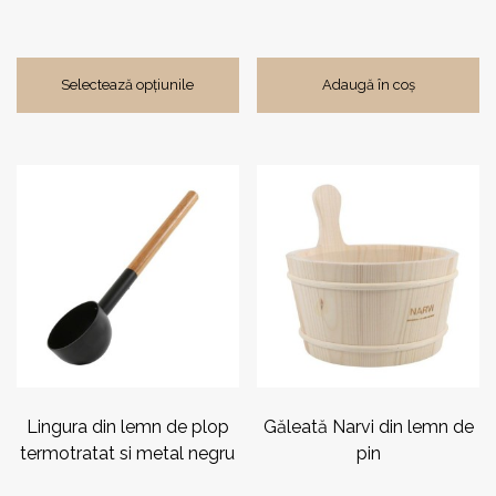
Selectează opțiunile
Adaugă în coș
Lingura din lemn de plop
Găleată Narvi din lemn de
termotratat si metal negru
pin