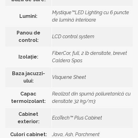
Mystique™LED Lighting cu 6 puncte
Lumini:
de lumină interioare
Panou de
LCD control system
control:
FiberCor, full, 2 lb densitate, brevet
Izolație:
Caldera Spas
Baza jacuzzi-
Visquene Sheet
ului:
Capac
Realizat din spumă poliuretanică cu
termoizolant:
densitate 32 kg/m3
Cabinet
EcoTech™ Plus Cabinet
exterior:
Culori cabinet:
Java, Ash, Parchment