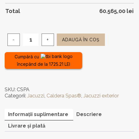
Total
60.565,00
lei
ADAUGĂ ÎN COȘ
Cantitate
Jacuzzi
de
Cumpără cu
exterior
începând de la 1725.21 LEI
Caldera
Spas®
Celio
-
SKU:
CSPA
3
Categorii:
Jacuzzi
,
Caldera Spas®
,
Jacuzzi exterior
locuri
Informații suplimentare
Descriere
Livrare și plată