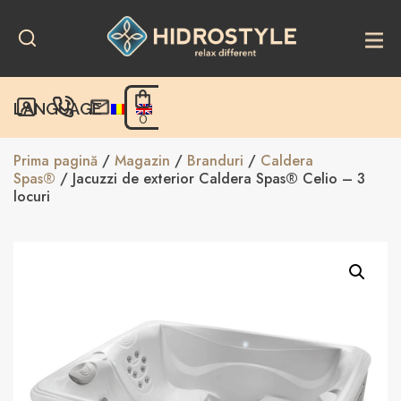
Skip
to
content
LANGUAGE
0
Prima pagină
/
Magazin
/
Branduri
/
Caldera
Spas®
/ Jacuzzi de exterior Caldera Spas® Celio – 3
locuri