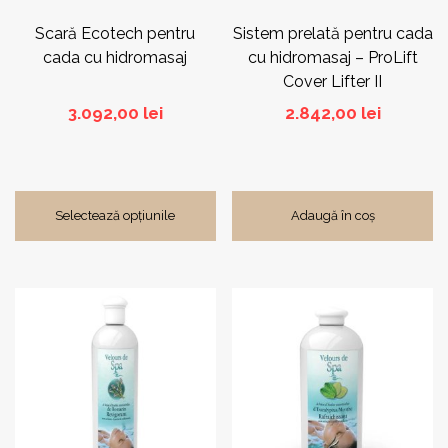
în
pagina
Scară Ecotech pentru
Sistem prelată pentru cada
produsului.
cada cu hidromasaj
cu hidromasaj – ProLift
Cover Lifter II
3.092,00
lei
2.842,00
lei
Selectează opțiunile
Adaugă în coș
Acest
produs
are
mai
multe
variații.
Opțiunile
pot