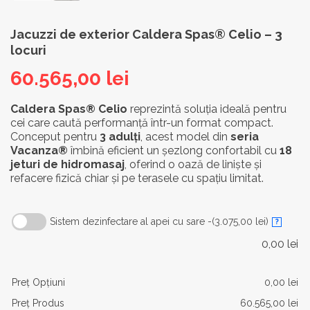
Jacuzzi de exterior Caldera Spas® Celio – 3
locuri
60.565,00
lei
Caldera Spas® Celio
reprezintă soluția ideală pentru
cei care caută performanță într-un format compact.
Conceput pentru
3 adulți
, acest model din
seria
Vacanza®
îmbină eficient un șezlong confortabil cu
18
jeturi de hidromasaj
, oferind o oază de liniște și
refacere fizică chiar și pe terasele cu spațiu limitat.
Sistem dezinfectare al apei cu sare -
(3.075,00 lei)
?
0,00
lei
Preţ Opţiuni
0,00
lei
Preţ Produs
60.565,00
lei