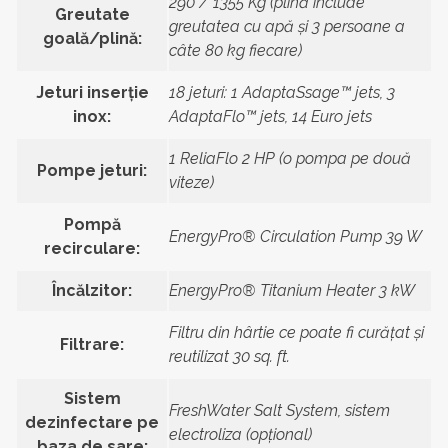
290 / 1355 Kg (plină include
Greutate
greutatea cu apă și 3 persoane a
goală/plină:
câte 80 kg fiecare)
Jeturi inserție
18 jeturi: 1 AdaptaSsage™ jets, 3
inox:
AdaptaFlo™ jets, 14 Euro jets
1 ReliaFlo 2 HP (o pompa pe două
Pompe jeturi:
viteze)
Pompă
EnergyPro® Circulation Pump 39 W
recirculare:
Încălzitor:
EnergyPro® Titanium Heater 3 kW
Filtru din hârtie ce poate fi curățat și
Filtrare:
reutilizat 30 sq. ft.
Sistem
FreshWater Salt System, sistem
dezinfectare pe
electroliza (opţional)
baza de sare: