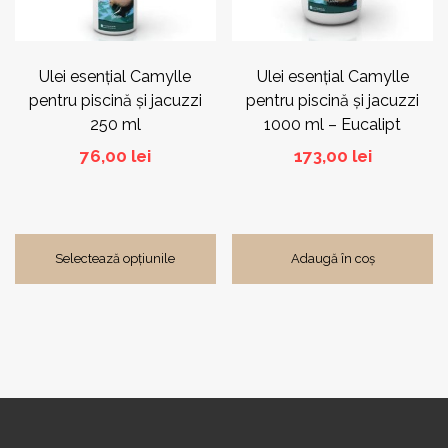
fi
alese
în
pagina
Ulei esențial Camylle
Ulei esențial Camylle
produsului.
pentru piscină și jacuzzi
pentru piscină și jacuzzi
250 ml
1000 ml – Eucalipt
76,00
lei
173,00
lei
Selectează opțiunile
Adaugă în coș