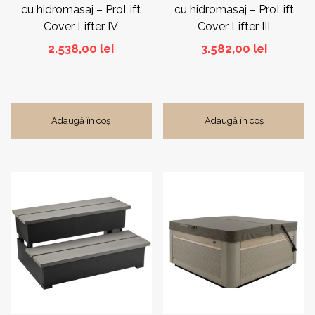
cu hidromasaj – ProLift
cu hidromasaj – ProLift
Cover Lifter IV
Cover Lifter III
2.538,00
lei
3.582,00
lei
Adaugă în coș
Adaugă în coș
Acest
produs
are
mai
multe
variații.
Opțiunile
pot
fi
alese