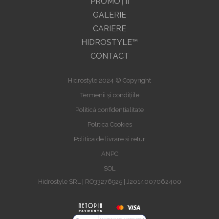
PROMOŢII
GALERIE
CARIERE
HIDROSTYLE™
CONTACT
Hidrostyle 2024 © Copyright
Termenii și condițiile
Politică confidențialitate
Politica Cookies
Politica de livrare si retur
ANPC
SOL
Hidrostyle SRL | RO33276925 | J2014007062400