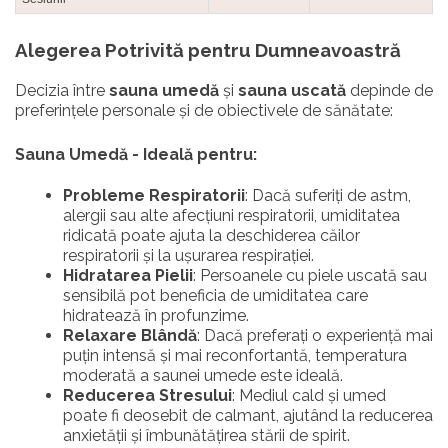
Alegerea Potrivită pentru Dumneavoastră
Decizia între
sauna umedă
și
sauna uscată
depinde de
preferințele personale și de obiectivele de sănătate:
Sauna Umedă - Ideală pentru:
Probleme Respiratorii
: Dacă suferiți de astm,
alergii sau alte afecțiuni respiratorii, umiditatea
ridicată poate ajuta la deschiderea căilor
respiratorii și la ușurarea respirației.
Hidratarea Pielii
: Persoanele cu piele uscată sau
sensibilă pot beneficia de umiditatea care
hidratează în profunzime.
Relaxare Blândă
: Dacă preferați o experiență mai
puțin intensă și mai reconfortantă, temperatura
moderată a saunei umede este ideală.
Reducerea Stresului
: Mediul cald și umed
poate fi deosebit de calmant, ajutând la reducerea
anxietății și îmbunătățirea stării de spirit.