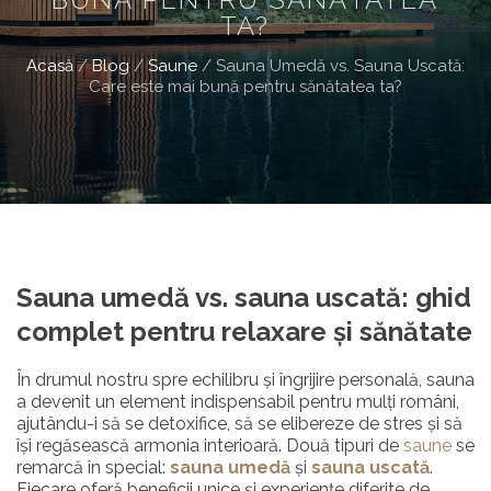
TA?
Acasă
/
Blog
/
Saune
/
Sauna Umedă vs. Sauna Uscată:
Care este mai bună pentru sănătatea ta?
Sauna umedă vs. sauna uscată: ghid
complet pentru relaxare și sănătate
În drumul nostru spre echilibru și îngrijire personală, sauna
a devenit un element indispensabil pentru mulți români,
ajutându-i să se detoxifice, să se elibereze de stres și să
își regăsească armonia interioară. Două tipuri de
saune
se
remarcă în special:
sauna umedă
și
sauna uscată
.
Fiecare oferă beneficii unice și experiențe diferite de