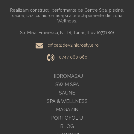
Realizăm construcții performante de Centre Spa: piscine,
saune, căzi cu hidromasaj și alte echipamente din zona
Wellness.
Str. Mihai Eminescu, Nr. 18, Tunari, Ilfov (077180)
office@dev2.hidrostyle.ro
0747 060 060
HIDROMASAJ
SWIM SPA
SAUNE
SPA & WELLNESS
MAGAZIN
PORTOFOLIU
BLOG