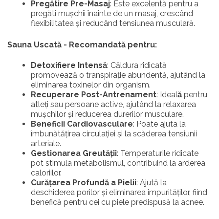
Pregătire Pre-Masaj
: Este excelentă pentru a
pregăti mușchii înainte de un masaj, crescând
flexibilitatea și reducând tensiunea musculară.
Sauna Uscată - Recomandată pentru:
Detoxifiere Intensă
: Căldura ridicată
promovează o transpirație abundentă, ajutând la
eliminarea toxinelor din organism.
Recuperare Post-Antrenament
: Ideal
ă
pentru
atleți sau persoane active, ajutând la relaxarea
mușchilor și reducerea durerilor musculare.
Beneficii Cardiovasculare
: Poate ajuta la
îmbunătățirea circulației și la scăderea tensiunii
arteriale.
Gestionarea Greutății
: Temperaturile ridicate
pot stimula metabolismul, contribuind la arderea
caloriilor.
Curățarea Profundă a Pielii
: Ajută la
deschiderea porilor și eliminarea impurităților, fiind
benefică pentru cei cu piele predispusă la acnee.