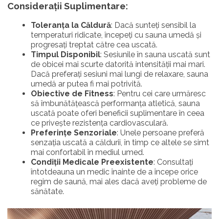
Considerații Suplimentare:
Toleranța la Căldură
: Dacă sunteți sensibil la
temperaturi ridicate, începeți cu sauna umedă și
progresați treptat către cea uscată.
Timpul Disponibil
: Sesiunile în sauna uscată sunt
de obicei mai scurte datorită intensității mai mari.
Dacă preferați sesiuni mai lungi de relaxare, sauna
umedă ar putea fi mai potrivită.
Obiective de Fitness
: Pentru cei care urmăresc
să îmbunătățească performanța atletică, sauna
uscată poate oferi beneficii suplimentare în ceea
ce privește rezistența cardiovasculară.
Preferințe Senzoriale
: Unele persoane preferă
senzația uscată a căldurii, în timp ce altele se simt
mai confortabil în mediul umed.
Condiții Medicale Preexistente
: Consultați
întotdeauna un medic înainte de a începe orice
regim de saună, mai ales dacă aveți probleme de
sănătate.