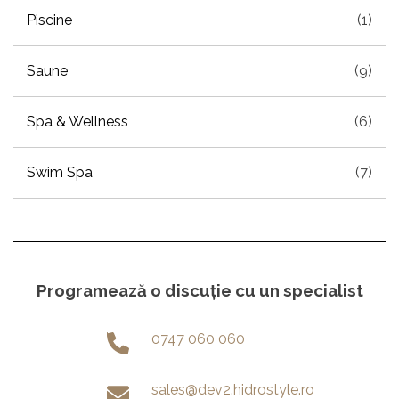
Piscine
(1)
Saune
(9)
Spa & Wellness
(6)
Swim Spa
(7)
Programează o discuție cu un specialist
0747 060 060
sales@dev2.hidrostyle.ro