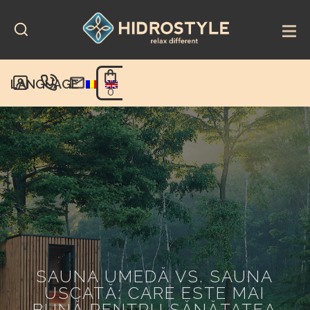
Skip
to
content
LANGUAGE
0
SAUNA UMEDĂ VS. SAUNA
USCATĂ: CARE ESTE MAI
BUNĂ PENTRU SĂNĂTATEA