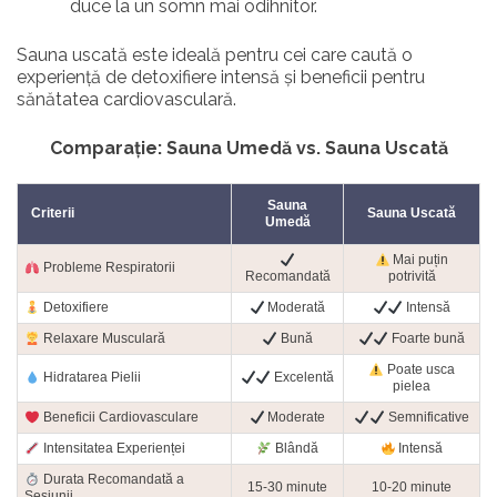
duce la un somn mai odihnitor.
Sauna uscată este ideală pentru cei care caută o
experiență de detoxifiere intensă și beneficii pentru
sănătatea cardiovasculară.
Comparație: Sauna Umedă vs. Sauna Uscată
Sauna
Criterii
Sauna Uscată
Umedă
Mai puțin
Probleme Respiratorii
Recomandată
potrivită
Detoxifiere
Moderată
Intensă
Relaxare Musculară
Bună
Foarte bună
Poate usca
Hidratarea Pielii
Excelentă
pielea
Beneficii Cardiovasculare
Moderate
Semnificative
Intensitatea Experienței
Blândă
Intensă
Durata Recomandată a
15-30 minute
10-20 minute
Sesiunii