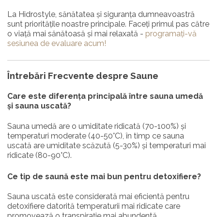
La Hidrostyle, sănătatea și siguranța dumneavoastră
sunt prioritățile noastre principale. Faceți primul pas către
o viață mai sănătoasă și mai relaxată -
programați-vă
sesiunea de evaluare acum!
Întrebări Frecvente despre Saune
Care este diferența principală între sauna umedă
și sauna uscată?
Sauna umedă are o umiditate ridicată (70-100%) și
temperaturi moderate (40-50°C), în timp ce sauna
uscată are umiditate scăzută (5-30%) și temperaturi mai
ridicate (80-90°C).
Ce tip de saună este mai bun pentru detoxifiere?
Sauna uscată este considerată mai eficientă pentru
detoxifiere datorită temperaturii mai ridicate care
promovează o transpirație mai abundentă.