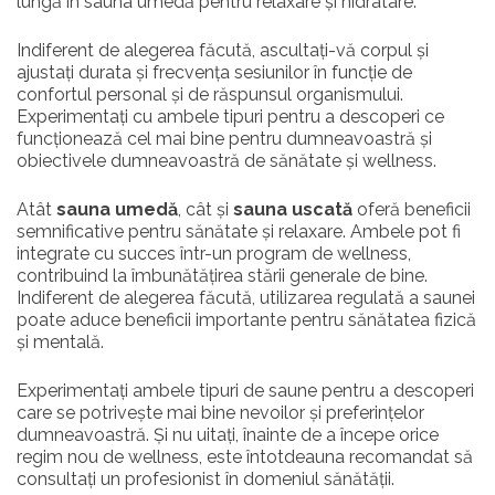
lungă în sauna umedă pentru relaxare și hidratare.
Indiferent de alegerea făcută, ascultați-vă corpul și
ajustați durata și frecvența sesiunilor în funcție de
confortul personal și de răspunsul organismului.
Experimentați cu ambele tipuri pentru a descoperi ce
funcționează cel mai bine pentru dumneavoastră și
obiectivele dumneavoastră de sănătate și wellness.
Atât
sauna umedă
, cât și
sauna uscată
oferă beneficii
semnificative pentru sănătate și relaxare. Ambele pot fi
integrate cu succes într-un program de wellness,
contribuind la îmbunătățirea stării generale de bine.
Indiferent de alegerea făcută, utilizarea regulată a saunei
poate aduce beneficii importante pentru sănătatea fizică
și mentală.
Experimentați ambele tipuri de saune pentru a descoperi
care se potrivește mai bine nevoilor și preferințelor
dumneavoastră. Și nu uitați, înainte de a începe orice
regim nou de wellness, este întotdeauna recomandat să
consultați un profesionist în domeniul sănătății.