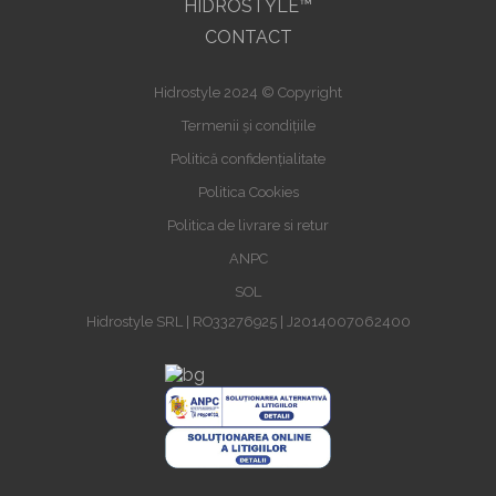
HIDROSTYLE™
CONTACT
Hidrostyle 2024 © Copyright
Termenii și condițiile
Politică confidențialitate
Politica Cookies
Politica de livrare si retur
ANPC
SOL
Hidrostyle SRL | RO33276925 | J2014007062400