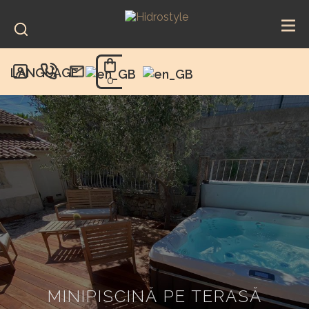
Skip
to
content
LANGUAGE
0
MINIPISCINĂ PE TERASĂ