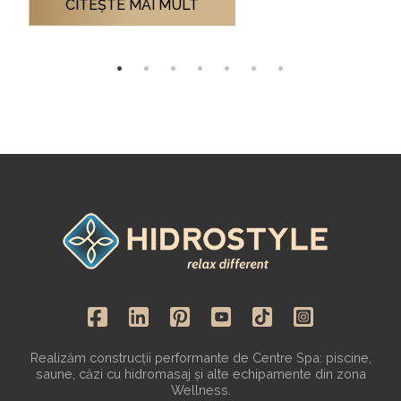
CITEŞTE MAI MULT
Realizăm construcții performante de Centre Spa: piscine,
saune, căzi cu hidromasaj și alte echipamente din zona
Wellness.