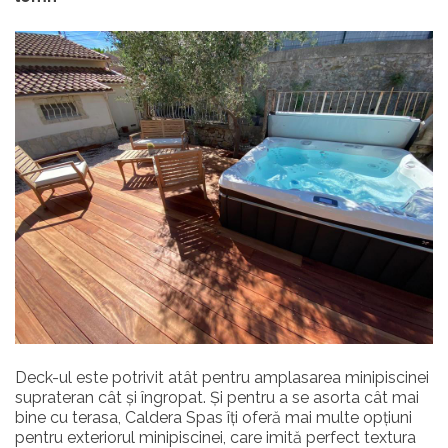
Deck-ul este potrivit atât pentru amplasarea minipiscinei
suprateran cât și îngropat. Și pentru a se asorta cât mai
bine cu terasa, Caldera Spas îți oferă mai multe opțiuni
pentru exteriorul minipiscinei, care imită perfect textura