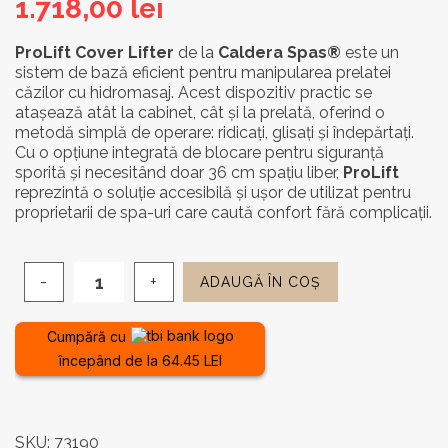
1.718,00
lei
ProLift Cover Lifter
de la
Caldera Spas®
este un
sistem de bază eficient pentru manipularea prelatei
căzilor cu hidromasaj. Acest dispozitiv practic se
atașează atât la cabinet, cât și la prelată, oferind o
metodă simplă de operare: ridicați, glisați și îndepărtați.
Cu o opțiune integrată de blocare pentru siguranță
sporită și necesitând doar 36 cm spațiu liber,
ProLift
reprezintă o soluție accesibilă și ușor de utilizat pentru
proprietarii de spa-uri care caută confort fără complicații.
ADAUGĂ ÎN COȘ
Cantitate
Sistem
prelată
Cumpără cu
pentru
începând de la 64.45 LEI
cada
cu
hidromasaj
-
SKU:
73190