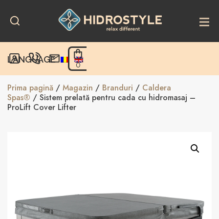
Skip
to
content
LANGUAGE
0
Prima pagină
/
Magazin
/
Branduri
/
Caldera
Spas®
/ Sistem prelată pentru cada cu hidromasaj –
ProLift Cover Lifter