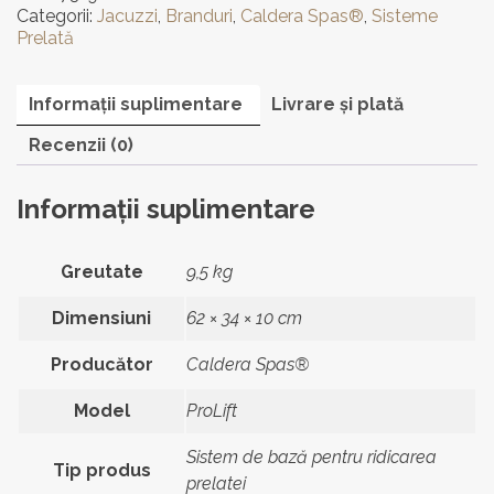
ProLift
Categorii:
Jacuzzi
,
Branduri
,
Caldera Spas®
,
Sisteme
Cover
Prelată
Lifter
Informații suplimentare
Livrare și plată
Recenzii (0)
Informații suplimentare
Greutate
9,5 kg
Dimensiuni
62 × 34 × 10 cm
Producător
Caldera Spas®
Model
ProLift
Sistem de bază pentru ridicarea
Tip produs
prelatei