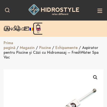
Skip
to
content
LANGUAGE
0
Prima
pagină
/
Magazin
/
Piscine
/
Echipamente
/ Aspirator
pentru Piscine și Căzi cu Hidromasaj – FreshWater Spa
Vac