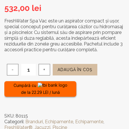
532,00
lei
FreshWater Spa Vac este un aspirator compact și ușor,
special conceput pentru curățarea căzilor cu hidromasaj
și a piscinelor. Cu sistemul său de aspirare prin pompare
simplă și duza reglabilă, acesta îndepărtează eficient
reziduurile din zonele greu accesibile. Pachetul include 3
accesorii practice pentru curățare completă.
ADAUGĂ ÎN COȘ
Cantitate
Aspirator
pentru
Cumpără cu
Piscine
de la 22.29 LEI / lună
și
Căzi
cu
Hidromasaj
SKU:
80115
-
Categorii:
Branduri
,
Echipamente
,
Echipamente
,
FreshWater
FreshWater®
,
Jacuzzi
,
Piscine