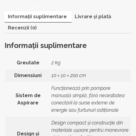
Spa
Vac
Informații suplimentare
Livrare și plată
Recenzii (0)
Informații suplimentare
Greutate
2 kg
Dimensiuni
10 × 10 × 200 cm
Funcționează prin pompare
Sistem de
manuală simplă, fără necesitatea
Aspirare
conectării la surse externe de
energie sau furtunuri adiționale
Design compact și construcție din
materiale ușoare pentru manevrare
Design și