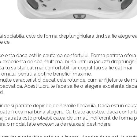
 sociabila, cele de forma dreptunghiulara tind sa fie alegere
e ce.
elenta daca esti in cautarea confortului. Forma patrata ofera
o experienta de spa mult mai buna. Intr-un jacuzzi dreptunghiu
 tu sa stai cat mai confortabil, iar corpul tau sa fie cat mai
 omului pentru a obtine beneficii maxime.
ulte caracteristici decat cele rotunde, cum ar fi jeturile de m
bacvatica. Acest lucru le face sa fie o alegere excelenta daca
i.
unde si patrate depinde de nevoile fiecaruia. Daca esti in caut
poate fi cea mai buna alegere. Cu toate acestea, daca confort
saj patrata este probabil calea de urmat. Indiferent de forma 
era o modalitate excelenta de relaxa si destindere.