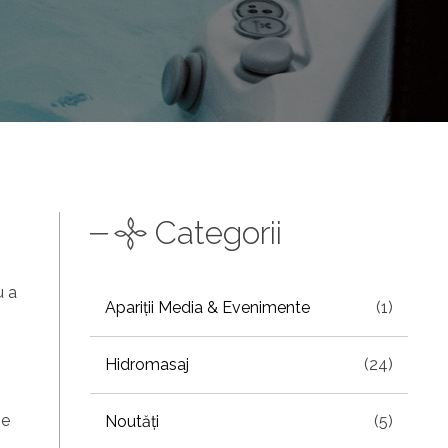
Categorii
u a
Apariții Media & Evenimente
(1)
Hidromasaj
(24)
pe
Noutăți
(5)