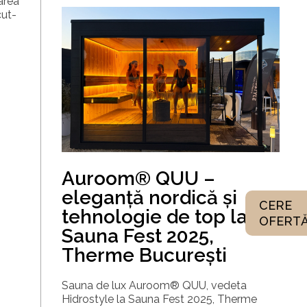
area
cut-
Auroom® QUU –
eleganță nordică și
CERE
tehnologie de top la
OFERT
Sauna Fest 2025,
Therme București
Sauna de lux Auroom® QUU, vedeta
Hidrostyle la Sauna Fest 2025, Therme