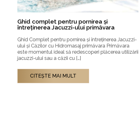
Ghid complet: Cum să alegi sauna care se
armonizează cu stilul tău de viață
zi-
Alegerea saunei potrivite pentru tine: Infraroșu sau
Tradițională? Cultura saunei a fost întotdeauna un
ării
spațiu al simplității și al seninătății. Însă, pe măsură ce
conceptul […]
CITEŞTE MAI MULT