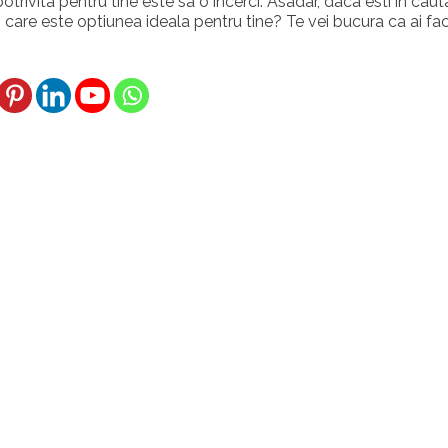
trivita pentru tine este sa o incerci. Asadar, daca esti in caut
 care este optiunea ideala pentru tine? Te vei bucura ca ai fa