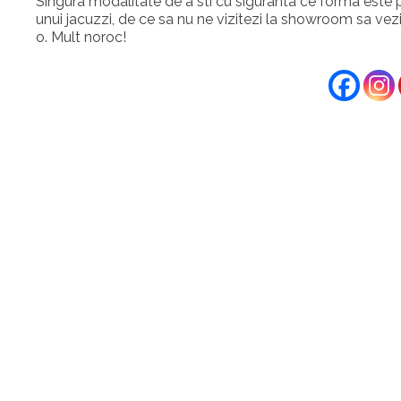
Singura modalitate de a sti cu siguranta ce forma este po
unui jacuzzi, de ce sa nu ne vizitezi la showroom sa vezi
o. Mult noroc!