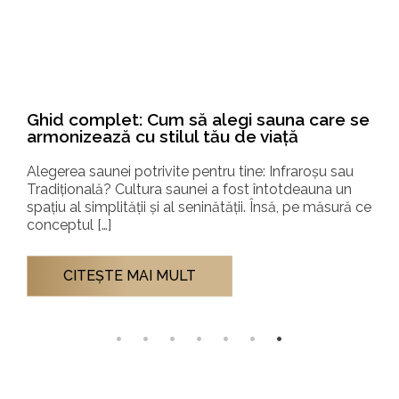
Auroom® QUU – eleganță nordică și
tehnologie de top la Sauna Fest 2025,
Therme București
Sauna de lux Auroom® QUU, vedeta Hidrostyle la
Sauna Fest 2025, Therme București Peste 40.000 de
vizitatori din 10 țări au participat la Sauna Fest […]
CITEŞTE MAI MULT