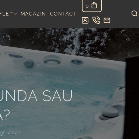
0
YLE™
MAGAZIN
CONTACT
UNDA SAU
A?
ghiulara?