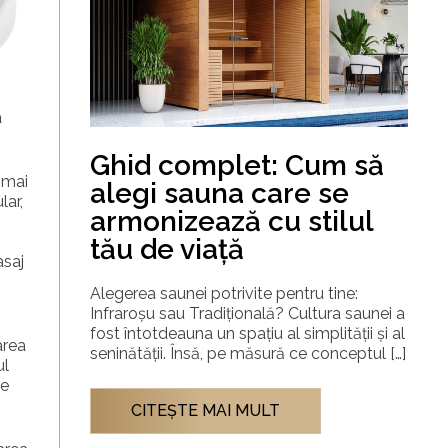
a
Ghid complet: Cum să
 mai
alegi sauna care se
lar,
armonizează cu stilul
tău de viață
asaj
Alegerea saunei potrivite pentru tine:
Infraroșu sau Tradițională? Cultura saunei a
fost întotdeauna un spațiu al simplității și al
area
seninătății. Însă, pe măsură ce conceptul […]
ul
pe
CITEŞTE MAI MULT