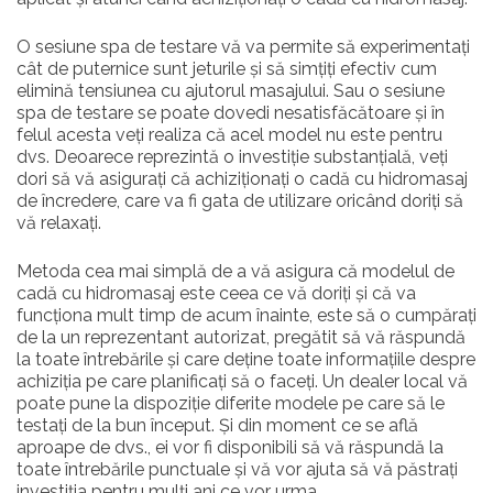
O sesiune spa de testare vă va permite să experimentați
cât de puternice sunt jeturile și să simțiți efectiv cum
elimină tensiunea cu ajutorul masajului. Sau o sesiune
spa de testare se poate dovedi nesatisfăcătoare și în
felul acesta veți realiza că acel model nu este pentru
dvs. Deoarece reprezintă o investiție substanțială, veți
dori să vă asigurați că achiziționați o cadă cu hidromasaj
de încredere, care va fi gata de utilizare oricând doriți să
vă relaxați.
Metoda cea mai simplă de a vă asigura că modelul de
cadă cu hidromasaj este ceea ce vă doriți și că va
funcționa mult timp de acum înainte, este să o cumpărați
de la un reprezentant autorizat, pregătit să vă răspundă
la toate întrebările și care deține toate informațiile despre
achiziția pe care planificați să o faceți. Un dealer local vă
poate pune la dispoziție diferite modele pe care să le
testați de la bun început. Și din moment ce se află
aproape de dvs., ei vor fi disponibili să vă răspundă la
toate întrebările punctuale și vă vor ajuta să vă păstrați
investiția pentru mulți ani ce vor urma.