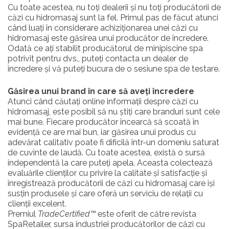
Cu toate acestea, nu toți dealerii și nu toți producătorii de
căzi cu hidromasaj sunt la fel. Primul pas de făcut atunci
când luați în considerare achiziționarea unei căzi cu
hidromasaj este găsirea unui producător de încredere.
Odată ce ați stabilit producătorul de minipiscine spa
potrivit pentru dvs., puteți contacta un dealer de
încredere și vă puteți bucura de o sesiune spa de testare.
Găsirea unui brand în care să aveți încredere
Atunci când căutați online informații despre căzi cu
hidromasaj, este posibil să nu știți care branduri sunt cele
mai bune. Fiecare producător încearcă să scoată în
evidență ce are mai bun, iar găsirea unui produs cu
adevărat calitativ poate fi dificilă într-un domeniu saturat
de cuvinte de laudă. Cu toate acestea, există o sursă
independentă la care puteți apela. Aceasta colectează
evaluările clienților cu privire la calitate și satisfacție și
înregistrează producătorii de căzi cu hidromasaj care își
susțin produsele și care oferă un serviciu de relații cu
clienții excelent.
Premiul
TradeCertified™
este oferit de către revista
SpaRetailer, sursa industriei producătorilor de căzi cu