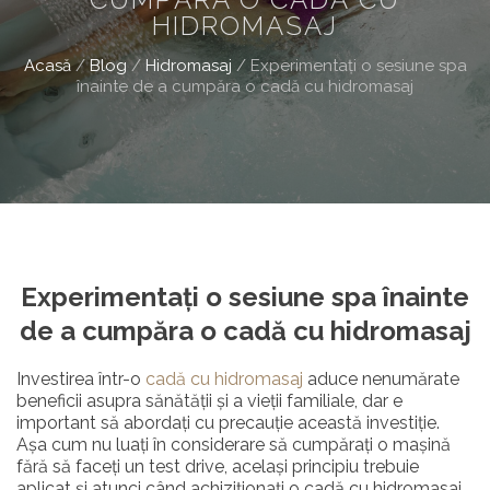
HIDROMASAJ
Acasă
/
Blog
/
Hidromasaj
/
Experimentați o sesiune spa
înainte de a cumpăra o cadă cu hidromasaj
Experimentați o sesiune spa înainte
de a cumpăra o cadă cu hidromasaj
Investirea într-o
cadă cu hidromasaj
aduce nenumărate
beneficii asupra sănătății și a vieții familiale, dar e
important să abordați cu precauție această investiție.
Așa cum nu luați în considerare să cumpărați o mașină
fără să faceți un test drive, același principiu trebuie
aplicat și atunci când achiziționați o cadă cu hidromasaj.