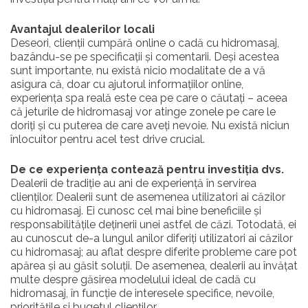
Avantajul dealerilor locali
Deseori, clienții cumpără online o cadă cu hidromasaj,
bazându-se pe specificații și comentarii. Deși acestea
sunt importante, nu există nicio modalitate de a vă
asigura că, doar cu ajutorul informațiilor online,
experiența spa reală este cea pe care o căutați – aceea
că jeturile de hidromasaj vor atinge zonele pe care le
doriți și cu puterea de care aveți nevoie. Nu există niciun
înlocuitor pentru acel test drive crucial.
De ce experiența contează pentru investiția dvs.
Dealerii de tradiție au ani de experiență în servirea
clienților. Dealerii sunt de asemenea utilizatori ai căzilor
cu hidromasaj. Ei cunosc cel mai bine beneficiile și
responsabilitățile deținerii unei astfel de căzi. Totodată, ei
au cunoscut de-a lungul anilor diferiți utilizatori ai căzilor
cu hidromasaj; au aflat despre diferite probleme care pot
apărea și au găsit soluții. De asemenea, dealerii au învățat
multe despre găsirea modelului ideal de cadă cu
hidromasaj, în funcție de interesele specifice, nevoile,
prioritățile și bugetul clienților.