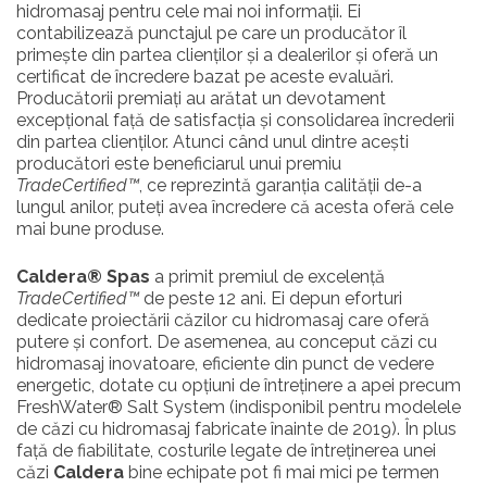
hidromasaj pentru cele mai noi informații. Ei
contabilizează punctajul pe care un producător îl
primește din partea clienților și a dealerilor și oferă un
certificat de încredere bazat pe aceste evaluări.
Producătorii premiați au arătat un devotament
excepțional față de satisfacția și consolidarea încrederii
din partea clienților. Atunci când unul dintre acești
producători este beneficiarul unui premiu
TradeCertified™
, ce reprezintă garanția calității de-a
lungul anilor, puteți avea încredere că acesta oferă cele
mai bune produse.
Caldera® Spas
a primit premiul de excelență
TradeCertified™
de peste 12 ani. Ei depun eforturi
dedicate proiectării căzilor cu hidromasaj care oferă
putere și confort. De asemenea, au conceput căzi cu
hidromasaj inovatoare, eficiente din punct de vedere
energetic, dotate cu opțiuni de întreținere a apei precum
FreshWater® Salt System (indisponibil pentru modelele
de căzi cu hidromasaj fabricate înainte de 2019). În plus
față de fiabilitate, costurile legate de întreținerea unei
căzi
Caldera
bine echipate pot fi mai mici pe termen