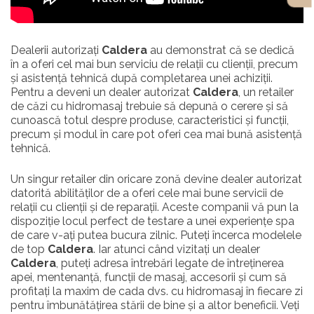
Dealerii autorizați
Caldera
au demonstrat că se dedică
în a oferi cel mai bun serviciu de relații cu clienții, precum
și asistență tehnică după completarea unei achiziții.
Pentru a deveni un dealer autorizat
Caldera
, un retailer
de căzi cu hidromasaj trebuie să depună o cerere și să
cunoască totul despre produse, caracteristici și funcții,
precum și modul în care pot oferi cea mai bună asistență
tehnică.
Un singur retailer din oricare zonă devine dealer autorizat
datorită abilităților de a oferi cele mai bune servicii de
relații cu clienții și de reparații. Aceste companii vă pun la
dispoziție locul perfect de testare a unei experiențe spa
de care v-ați putea bucura zilnic. Puteți încerca modelele
de top
Caldera
. Iar atunci când vizitați un dealer
Caldera
, puteți adresa întrebări legate de întreținerea
apei, mentenanță, funcții de masaj, accesorii și cum să
profitați la maxim de cada dvs. cu hidromasaj în fiecare zi
pentru îmbunătățirea stării de bine și a altor beneficii. Veți