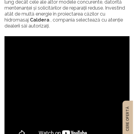
lung decât cele ale altor modele concurente, datorită
mentenanței și solicitărilor de reparații reduse. Investind
atât de multă energie în proiectarea căzilor cu
hidromasaj
Caldera
, compania selectează cu atenție
dealerii săi autorizați.
CERE OFERTĂ