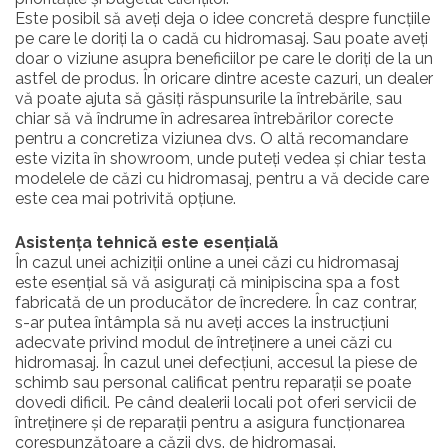
Este posibil să aveți deja o idee concretă despre funcțiile
pe care le doriți la o cadă cu hidromasaj. Sau poate aveți
doar o viziune asupra beneficiilor pe care le doriți de la un
astfel de produs. În oricare dintre aceste cazuri, un dealer
vă poate ajuta să găsiți răspunsurile la întrebările, sau
chiar să vă îndrume în adresarea întrebărilor corecte
pentru a concretiza viziunea dvs. O altă recomandare
este vizita în showroom, unde puteți vedea și chiar testa
modelele de căzi cu hidromasaj, pentru a vă decide care
este cea mai potrivită opțiune.
Asistența tehnică este esențială
În cazul unei achiziții online a unei căzi cu hidromasaj
este esențial să vă asigurați că minipiscina spa a fost
fabricată de un producător de încredere. În caz contrar,
s-ar putea întâmpla să nu aveți acces la instrucțiuni
adecvate privind modul de întreținere a unei căzi cu
hidromasaj. În cazul unei defecțiuni, accesul la piese de
schimb sau personal calificat pentru reparații se poate
dovedi dificil. Pe când dealerii locali pot oferi servicii de
întreținere și de reparații pentru a asigura funcționarea
corespunzătoare a căzii dvs. de hidromasaj.