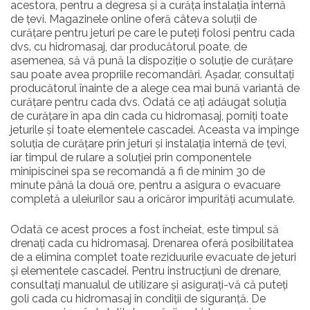
acestora, pentru a degresa și a curăța instalația internă
de țevi. Magazinele online oferă câteva soluții de
curățare pentru jeturi pe care le puteți folosi pentru cada
dvs. cu hidromasaj, dar producătorul poate, de
asemenea, să vă pună la dispoziție o soluție de curățare
sau poate avea propriile recomandări. Așadar, consultați
producătorul înainte de a alege cea mai bună variantă de
curățare pentru cada dvs. Odată ce ați adăugat soluția
de curățare în apa din cada cu hidromasaj, porniți toate
jeturile și toate elementele cascadei. Aceasta va impinge
soluția de curățare prin jeturi și instalația internă de țevi,
iar timpul de rulare a soluției prin componentele
minipiscinei spa se recomandă a fi de minim 30 de
minute până la două ore, pentru a asigura o evacuare
completă a uleiurilor sau a oricăror impurități acumulate.
Odată ce acest proces a fost încheiat, este timpul să
drenați cada cu hidromasaj. Drenarea oferă posibilitatea
de a elimina complet toate reziduurile evacuate de jeturi
și elementele cascadei. Pentru instrucțiuni de drenare,
consultați manualul de utilizare și asigurați-vă că puteți
goli cada cu hidromasaj în condiții de siguranță. De