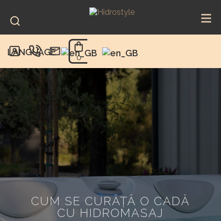
Skip
to
content
LANGUAGE
0
CUM SE CURĂȚĂ O CADĂ
CU HIDROMASAJ