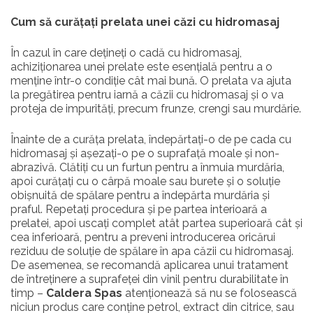
Cum să curățați prelata unei căzi cu hidromasaj
În cazul în care dețineți o cadă cu hidromasaj,
achiziționarea unei prelate este esențială pentru a o
menține într-o condiție cât mai bună. O prelata va ajuta
la pregătirea pentru iarnă a căzii cu hidromasaj și o va
proteja de impurități, precum frunze, crengi sau murdărie.
Înainte de a curăța prelata, îndepărtați-o de pe cada cu
hidromasaj și așezați-o pe o suprafață moale și non-
abrazivă. Clătiți cu un furtun pentru a înmuia murdăria,
apoi curățați cu o cârpă moale sau burete și o soluție
obișnuită de spălare pentru a îndepărta murdăria și
praful. Repetați procedura și pe partea interioară a
prelatei, apoi uscați complet atât partea superioară cât și
cea inferioară, pentru a preveni introducerea oricărui
reziduu de soluție de spălare în apa căzii cu hidromasaj.
De asemenea, se recomandă aplicarea unui tratament
de întreținere a suprafeței din vinil pentru durabilitate în
timp –
Caldera Spas
atenționează să nu se folosească
niciun produs care conține petrol, extract din citrice, sau