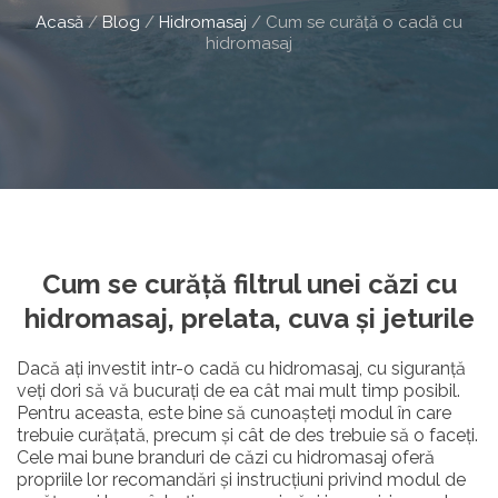
Acasă
/
Blog
/
Hidromasaj
/
Cum se curăță o cadă cu
hidromasaj
Cum se curăță filtrul unei căzi cu
hidromasaj, prelata, cuva și jeturile
Dacă ați investit intr-o cadă cu hidromasaj, cu siguranță
veți dori să vă bucurați de ea cât mai mult timp posibil.
Pentru aceasta, este bine să cunoașteți modul în care
trebuie curățată, precum și cât de des trebuie să o faceți.
Cele mai bune branduri de căzi cu hidromasaj oferă
propriile lor recomandări și instrucțiuni privind modul de