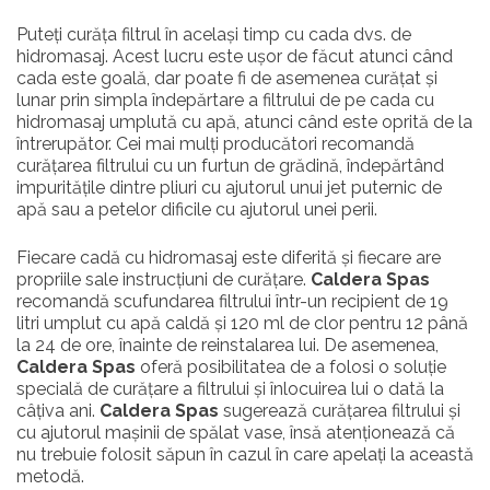
Puteți curăța filtrul în același timp cu cada dvs. de
hidromasaj. Acest lucru este ușor de făcut atunci când
cada este goală, dar poate fi de asemenea curățat și
lunar prin simpla îndepărtare a filtrului de pe cada cu
hidromasaj umplută cu apă, atunci când este oprită de la
întrerupător. Cei mai mulți producători recomandă
curățarea filtrului cu un furtun de grădină, îndepărtând
impuritățile dintre pliuri cu ajutorul unui jet puternic de
apă sau a petelor dificile cu ajutorul unei perii.
Fiecare cadă cu hidromasaj este diferită și fiecare are
propriile sale instrucțiuni de curățare.
Caldera Spas
recomandă scufundarea filtrului într-un recipient de 19
litri umplut cu apă caldă și 120 ml de clor pentru 12 până
la 24 de ore, înainte de reinstalarea lui. De asemenea,
Caldera Spas
oferă posibilitatea de a folosi o soluție
specială de curățare a filtrului și înlocuirea lui o dată la
câțiva ani.
Caldera Spas
sugerează curățarea filtrului și
cu ajutorul mașinii de spălat vase, însă atenționează că
nu trebuie folosit săpun în cazul în care apelați la această
metodă.