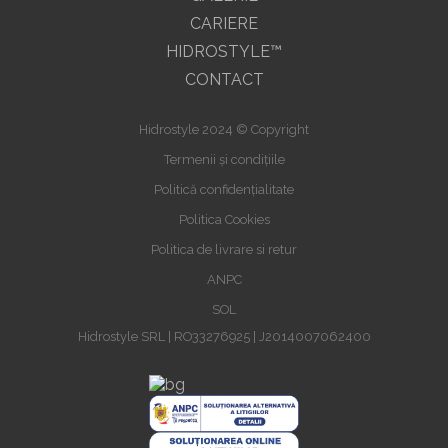
CARIERE
HIDROSTYLE™
CONTACT
Hidrostyle 2024 © Copyright
Termenii și condițiile
Politică confidențialitate
Politica Cookies
Politica de livrare si retur
ANPC
SOL
Hidrostyle SRL | RO33276925 | J2014007062400