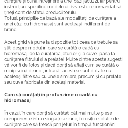
curățare și buna întreținere a unei căzi jacuzzi, iar pentru
instrucțiuni specifice modelului dvs. este recomandat să
țineți cont de sfatul producătorului.
Totuși, principiile de bază ale modalitații de curățare a
unei căzi cu hidromasaj sunt aceleași, indiferent de
brand.
Acest ghid vă pune la dispoziție tot ceea ce trebuie sa
știți despre modul în care se curăță o cadă cu
hidromasaj, de la curățarea jeturilor și a cuvei, până la
curățarea filtrului și a prelatei. Multe dintre aceste sugestii
vă vor fi de folos și dacă doriți să aflați cum se curăță o
minipiscină de înot, întrucât acestea sunt dotate cu
aceleași filtre sau cu unele similare, precum și cu prelate
sau cuve fabricate din același material.
Cum să curățați în profunzime o cadă cu
hidromasaj
În cazul în care doriți să curățați cât mai multe piese
componente într-o singură sesiune, folosiți o soluție de
curățare care să treacă prin jeturi în timpul funcționării