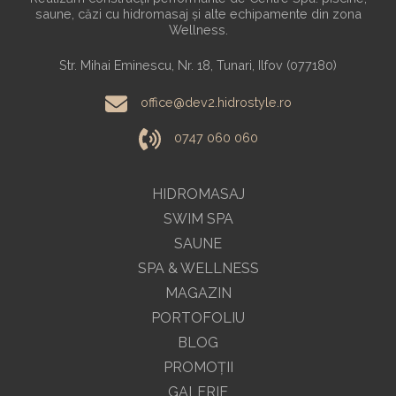
saune, căzi cu hidromasaj și alte echipamente din zona
Wellness.
Str. Mihai Eminescu, Nr. 18, Tunari, Ilfov (077180)
office@dev2.hidrostyle.ro
0747 060 060
HIDROMASAJ
SWIM SPA
SAUNE
SPA & WELLNESS
MAGAZIN
PORTOFOLIU
BLOG
PROMOŢII
GALERIE