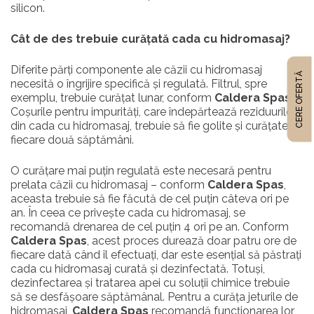
silicon.
Cât de des trebuie curățată cada cu hidromasaj?
Diferite părți componente ale căzii cu hidromasaj
CERE OFERTĂ
necesită o îngrijire specifică și regulată. Filtrul, spre
exemplu, trebuie curățat lunar, conform
Caldera Spas
.
Coșurile pentru impurități, care îndepărtează reziduurile
din cada cu hidromasaj, trebuie să fie golite și curățate la
fiecare două săptămâni.
O curățare mai puțin regulată este necesară pentru
prelata căzii cu hidromasaj – conform
Caldera Spas
,
aceasta trebuie să fie făcută de cel puțin câteva ori pe
an. În ceea ce privește cada cu hidromasaj, se
recomandă drenarea de cel puțin 4 ori pe an. Conform
Caldera Spas
, acest proces durează doar patru ore de
fiecare dată când îl efectuați, dar este esențial să păstrați
cada cu hidromasaj curată și dezinfectată. Totuși,
dezinfectarea și tratarea apei cu soluții chimice trebuie
să se desfășoare săptămânal. Pentru a curăța jeturile de
hidromasaj,
Caldera Spas
recomandă funcționarea lor