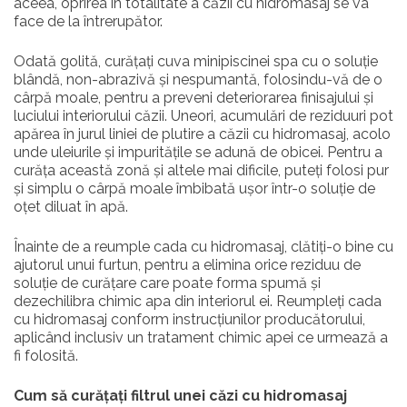
aceea, oprirea în totalitate a căzii cu hidromasaj se va
face de la întrerupător.
Odată golită, curățați cuva minipiscinei spa cu o soluție
blândă, non-abrazivă și nespumantă, folosindu-vă de o
cârpă moale, pentru a preveni deteriorarea finisajului și
luciului interiorului căzii. Uneori, acumulări de reziduuri pot
apărea în jurul liniei de plutire a căzii cu hidromasaj, acolo
unde uleiurile și impuritățile se adună de obicei. Pentru a
curăța această zonă și altele mai dificile, puteți folosi pur
și simplu o cârpă moale îmbibată ușor într-o soluție de
oțet diluat în apă.
Înainte de a reumple cada cu hidromasaj, clătiți-o bine cu
ajutorul unui furtun, pentru a elimina orice reziduu de
soluție de curățare care poate forma spumă și
dezechilibra chimic apa din interiorul ei. Reumpleți cada
cu hidromasaj conform instrucțiunilor producătorului,
aplicând inclusiv un tratament chimic apei ce urmează a
fi folosită.
Cum să curățați filtrul unei căzi cu hidromasaj