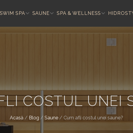
SWIM SPA
SAUNE
SPA & WELLNESS
HIDROST
FLI COSTUL UNEI 
Acasă
/
Blog
/
Saune
/
Cum afli costul unei saune?