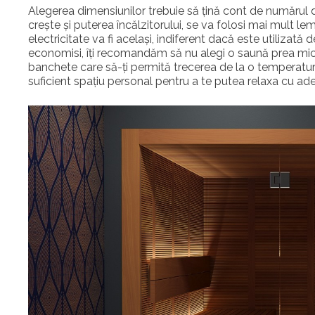
Alegerea dimensiunilor trebuie să țină cont de numărul 
crește și puterea încălzitorului, se va folosi mai mult l
electricitate va fi același, indiferent dacă este utilizat
economisi, îți recomandăm să nu alegi o saună prea mică
banchete care să-ți permită trecerea de la o temperatură
suficient spațiu personal pentru a te putea relaxa cu ad