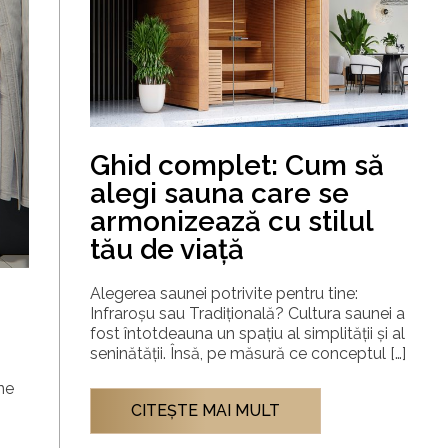
Ghid complet: Cum să
alegi sauna care se
armonizează cu stilul
tău de viață
Alegerea saunei potrivite pentru tine:
Infraroșu sau Tradițională? Cultura saunei a
fost întotdeauna un spațiu al simplității și al
seninătății. Însă, pe măsură ce conceptul […]
ne
CITEŞTE MAI MULT