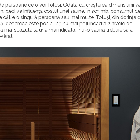
de persoane ce o vor folosi. Odată cu creșterea dimensiunii v
emn, deci va influența costul unei saune. În schimb, consumul d
ă de către o singură persoană sau mai multe. Totuși, din dorința 
, deoarece este posibil să nu mai poți încadra 2 nivele de
 mai scăzută la una mai ridicată. Într-o saună trebuie să ai
evărat.