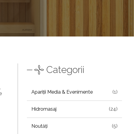
Categorii
l
Apariții Media & Evenimente
(1)
e
Hidromasaj
(24)
Noutăți
(5)