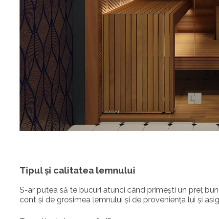
Tipul și calitatea lemnului
S-ar putea să te bucuri atunci când primești un preț bun p
cont și de grosimea lemnului și de proveniența lui și asig