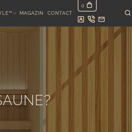
0
YLE™
MAGAZIN
CONTACT
SAUNE?