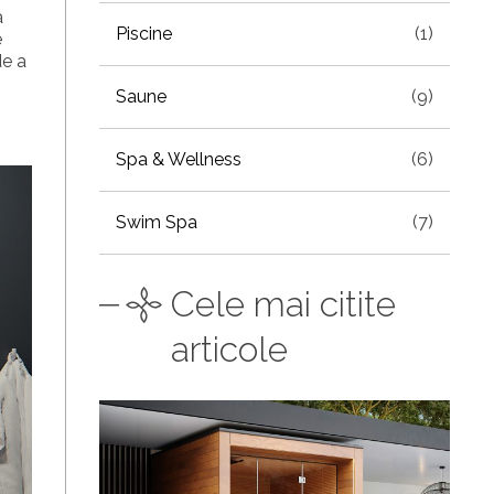
a
Piscine
(1)
e
de a
Saune
(9)
Spa & Wellness
(6)
Swim Spa
(7)
Cele mai citite
articole