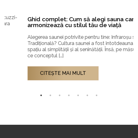
Ghid complet: Cum să alegi sauna care se
armonizează cu stilul tău de viață
Alegerea saunei potrivite pentru tine: Infraroșu sau
Tradițională? Cultura saunei a fost întotdeauna un
spațiu al simplității și al seninătății. Însă, pe măsură
ce conceptul […]
CITEŞTE MAI MULT