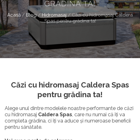
GRĂDINA TA!
Acasă
/
Blog
/
Hidromasaj
/
Căzi cu hidromasaj Caldera
Spas pentru grădina ta!
Căzi cu hidromasaj Caldera Spas
pentru grădina ta!
Alege unul dintre modelele noastre performante de căzi
cu hidromasaj
Caldera Spas
, care nu numai că îți va
completa grădina, ci îți va aduce și numeroase beneficii
pentru sănătate.