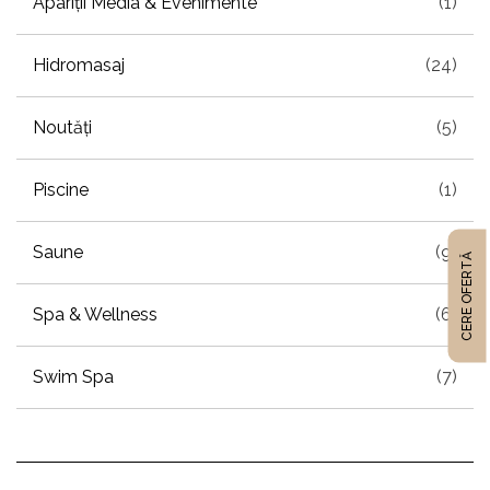
Apariții Media & Evenimente
(1)
Hidromasaj
(24)
Noutăți
(5)
Piscine
(1)
Saune
(9)
CERE OFERTĂ
Spa & Wellness
(6)
Swim Spa
(7)