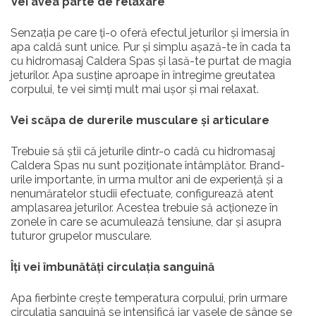
Vei avea parte de relaxare
Senzația pe care ți-o oferă efectul jeturilor și imersia în
apa caldă sunt unice. Pur și simplu așază-te în cada ta
cu hidromasaj Caldera Spas și lasă-te purtat de magia
jeturilor. Apa susține aproape în întregime greutatea
corpului, te vei simți mult mai ușor și mai relaxat.
Vei scăpa de durerile musculare și articulare
Trebuie să știi că jeturile dintr-o cadă cu hidromasaj
Caldera Spas nu sunt poziționate întâmplător. Brand-
urile importante, în urma multor ani de experiență și a
nenumăratelor studii efectuate, configurează atent
amplasarea jeturilor. Acestea trebuie să acționeze în
zonele în care se acumulează tensiune, dar și asupra
tuturor grupelor musculare.
Îți vei îmbunătăți circulația sanguină
Apa fierbinte crește temperatura corpului, prin urmare
circulația sanguină se intensifică iar vasele de sânge se