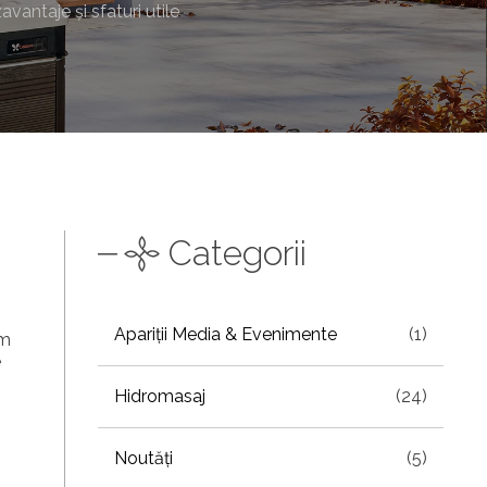
avantaje și sfaturi utile
Categorii
Apariții Media & Evenimente
(1)
om
e
Hidromasaj
(24)
Noutăți
(5)