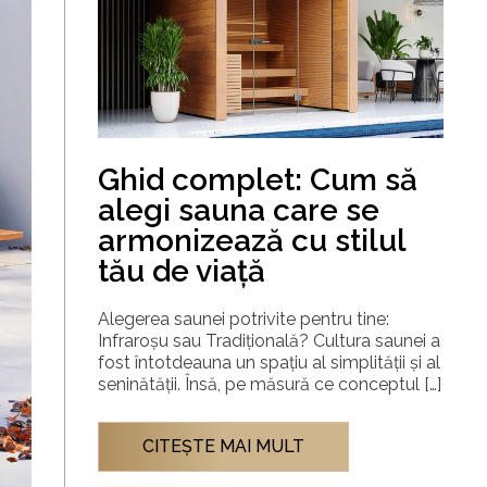
Ghid complet: Cum să
alegi sauna care se
armonizează cu stilul
tău de viață
Alegerea saunei potrivite pentru tine:
Infraroșu sau Tradițională? Cultura saunei a
fost întotdeauna un spațiu al simplității și al
seninătății. Însă, pe măsură ce conceptul […]
CITEŞTE MAI MULT