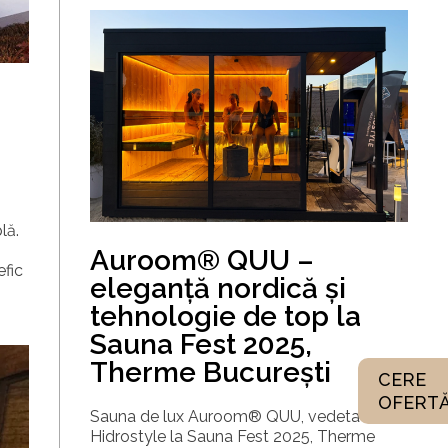
lă.
Auroom® QUU –
efic
eleganță nordică și
tehnologie de top la
Sauna Fest 2025,
Therme București
CERE
OFERT
Sauna de lux Auroom® QUU, vedeta
Hidrostyle la Sauna Fest 2025, Therme