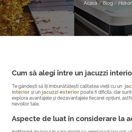
Acasă
/
Blog
/
Hidro
Cum să alegi între un jacuzzi interio
Te gândești să îți îmbunătățești calitatea vieții cu un
jac
interior
și un
jacuzzi exterior
poate fi dificilă, dar sun
explora avantajele și dezavantajele fiecărei opțiuni, astf
nevoilor tale.
Aspecte de luat în considerare la ac
Indiferent de locul în care decizi să amplasezi jacuzzi-ul