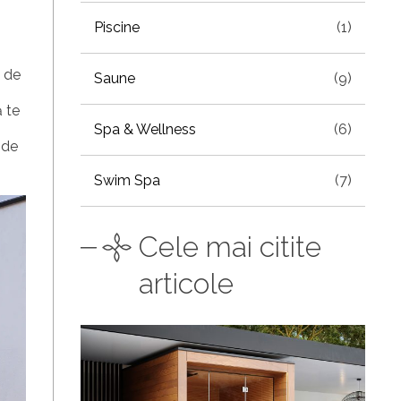
Piscine
(1)
a de
Saune
(9)
ă te
Spa & Wellness
(6)
 de
Swim Spa
(7)
Cele mai citite
articole