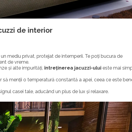
uzzi de interior
un mediu privat, protejat de intemperii. Te poți bucura de
rent de vreme.
nze și alte impurități,
întreținerea jacuzzi-ului
este mai simp
ușor să menții o temperatură constantă a apei, ceea ce este ben
signul casei tale, aducând un plus de lux și relaxare.