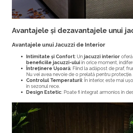
Avantajele și dezavantajele unui jac
Avantajele unui Jacuzzi de Interior
Intimitate și Confort
: Un
jacuzzi interior
oferă 
beneficiile jacuzzi-ului
în orice moment, indife
Întreținere Ușoară
: Fiind la adăpost de praf, fru
Nu vei avea nevoie de o prelată pentru protecție.
Controlul Temperaturii
: În interior, este mai 
în sezonul rece.
Design Estetic
: Poate fi integrat armonios în de