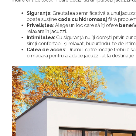
Siguranța
: Greutatea semnificativă a unui jacuzzi
poate susține
cada cu hidromasaj
fără problem
Priveliștea
: Alege un loc care să îți ofere
benefi
relaxare în jacuzzi.
Intimitatea
: Cu siguranță nu îți dorești priviri c
simți confortabil și relaxat, bucurându-te de intim
Calea de acces
: Drumul către locație trebuie să
o macara pentru a aduce jacuzzi-ul la destinație.