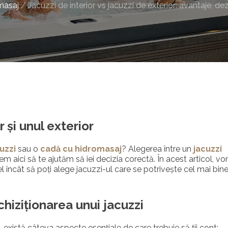
masaj
/
Jacuzzi de interior vs jacuzzi de exterior: avantaje, dez
r și unul exterior
uzzi
sau o
cadă cu hidromasaj
? Alegerea între un
jacuzzi
tem aici să te ajutăm să iei decizia corectă. În acest articol, v
el încât să poți alege jacuzzi-ul care se potrivește cel mai bin
hiziționarea unui jacuzzi
, există câteva aspecte esențiale de care trebuie să ții cont: