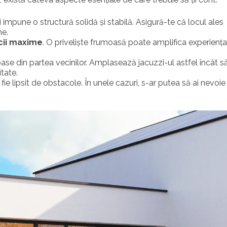
 impune o structură solidă și stabilă. Asigură-te că locul ales
e.
cii maxime
. O priveliște frumoasă poate amplifica experienț
urioase din partea vecinilor. Amplasează jacuzzi-ul astfel încât s
itate.
 fie lipsit de obstacole. În unele cazuri, s-ar putea să ai nevoie