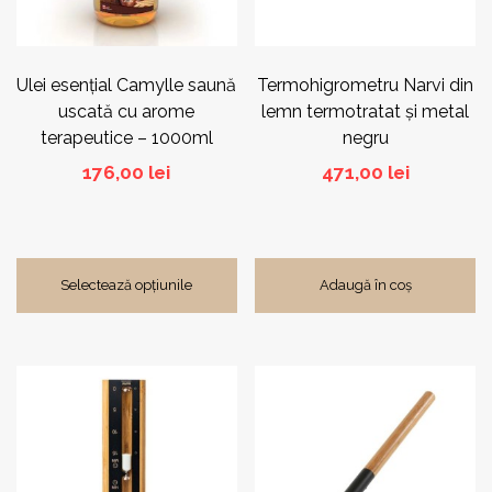
fi
alese
în
pagina
Ulei esențial Camylle saună
Termohigrometru Narvi din
produsului.
uscată cu arome
lemn termotratat și metal
terapeutice – 1000ml
negru
176,00
lei
471,00
lei
Selectează opțiunile
Adaugă în coș