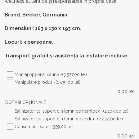
wellness autentică și responsabilă în propria casă.
61.937,00 lei.
Brand: Becker, Germania.
Dimensiuni:
163 x 130 x 193 cm.
Locuri: 3 persoane.
Transport gratuit și asistență la instalare incluse.
Montaj opţional saună -
(3.527,00 lei)
Manipulare produs -
(1.539,00 lei)
0,00
lei
DOTĂRI OPŢIONALE
Salinizator cu suport din lemn de hemlock -
(2.103,00 lei)
Salinizator cu suport din lemn de cedru -
(2.232,00 lei)
Consumabil sare -
(359,00 lei)
0,00
lei