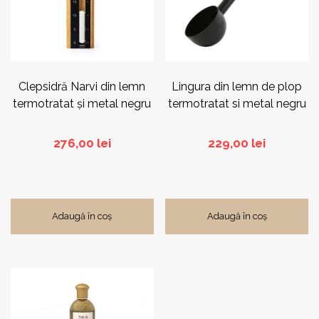
Clepsidră Narvi din lemn
Lingura din lemn de plop
termotratat și metal negru
termotratat si metal negru
276,00
lei
229,00
lei
Adaugă în coș
Adaugă în coș
Acest
produs
are
mai