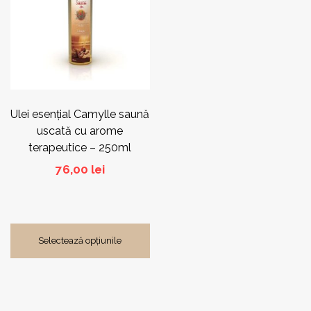
multe
variații.
Opțiunile
pot
fi
alese
în
pagina
Ulei esențial Camylle saună
produsului.
uscată cu arome
terapeutice – 250ml
76,00
lei
Selectează opțiunile