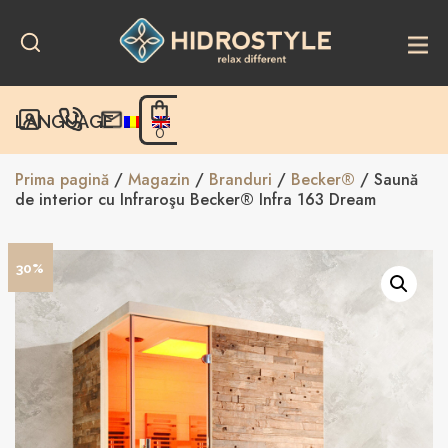
Skip
to
content
LANGUAGE
0
Prima pagină
/
Magazin
/
Branduri
/
Becker®
/ Saună
de interior cu Infraroşu Becker® Infra 163 Dream
30%