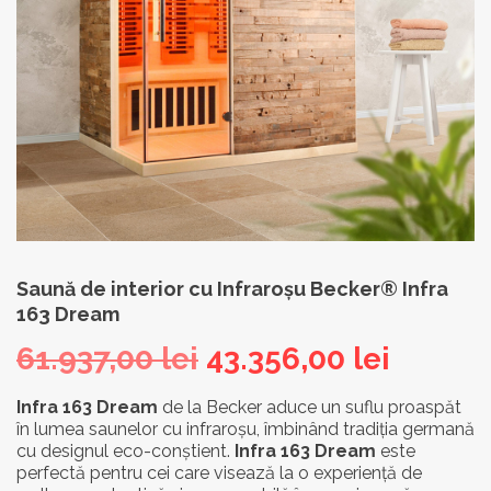
Saună de interior cu Infraroşu Becker® Infra
163 Dream
Prețul
Prețul
61.937,00
lei
43.356,00
lei
inițial
curent
Infra 163 Dream
de la Becker aduce un suflu proaspăt
în lumea saunelor cu infraroșu, îmbinând tradiția germană
a
este:
cu designul eco-conștient.
Infra 163 Dream
este
fost:
43.356,
perfectă pentru cei care visează la o experiență de