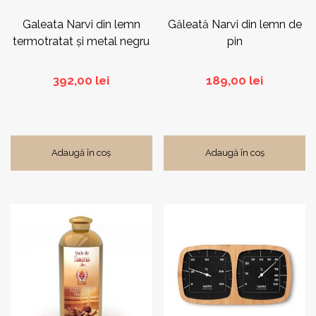
Galeata Narvi din lemn
Găleată Narvi din lemn de
termotratat și metal negru
pin
392,00
lei
189,00
lei
Adaugă în coș
Adaugă în coș
Acest
produs
are
mai
multe
variații.
Opțiunile
pot