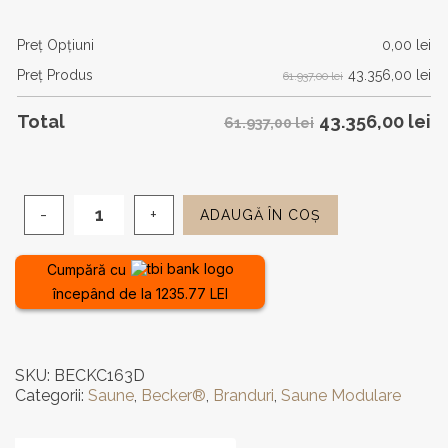
Preţ Opţiuni
0,00
lei
43.356,00
lei
Preţ Produs
61.937,00 lei
43.356,00
lei
Total
61.937,00 lei
ADAUGĂ ÎN COȘ
Cantitate
Saună
de
Cumpără cu
interior
începând de la 1235.77 LEI
cu
Infraroşu
Becker®
Infra
SKU:
BECKC163D
163
Categorii:
Saune
,
Becker®
,
Branduri
,
Saune Modulare
Dream