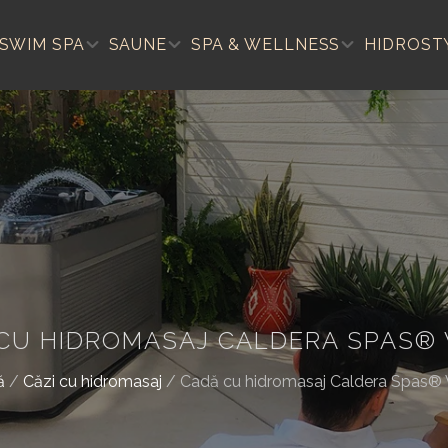
SWIM SPA
SAUNE
SPA & WELLNESS
HIDROST
CU HIDROMASAJ CALDERA SPAS®
ă
/
Căzi cu hidromasaj
/
Cadă cu hidromasaj Caldera Spas®