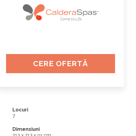
CERE OFERTĂ
Locuri
7
Dimensiuni
213 x 213 x 91 cm