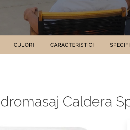
CULORI
CARACTERISTICI
SPECIF
idromasaj Caldera S