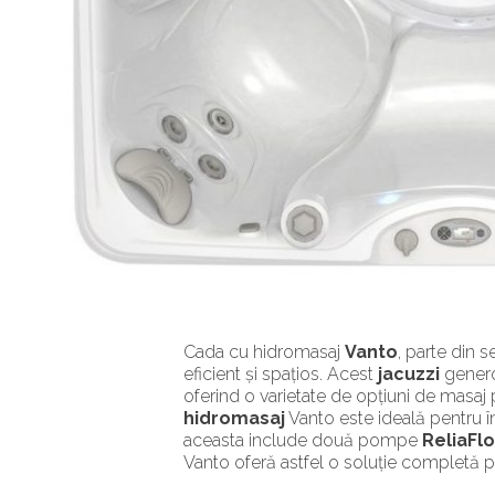
Cada cu hidromasaj
Vanto
, parte din s
eficient și spațios. Acest
jacuzzi
generos
oferind o varietate de opțiuni de masaj 
hidromasaj
Vanto este ideală pentru în
aceasta include două pompe
ReliaFl
Vanto oferă astfel o soluție completă pen