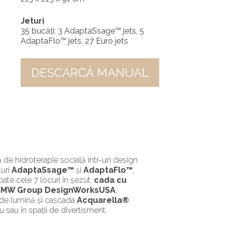
Jeturi
35 bucăți: 3 AdaptaSsage™ jets, 5
AdaptaFlo™ jets, 27 Euro jets
DESCARCĂ MANUAL
ă de hidroterapie socială într-un design
turi
AdaptaSsage™
și
AdaptaFlo™
,
ate cele 7 locuri în șezut,
cada cu
BMW Group DesignWorksUSA
,
de lumină și cascada
Acquarella®
.
u sau în spații de divertisment.