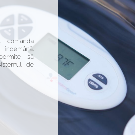
ol, comanda
la îndemână.
permite să
 sistemul de