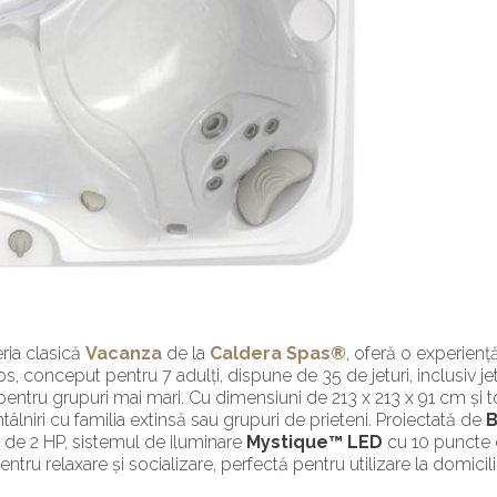
eria clasică
Vacanza
de la
Caldera Spas®
, oferă o experienț
, conceput pentru 7 adulți, dispune de 35 de jeturi, inclusiv je
pentru grupuri mai mari. Cu dimensiuni de 213 x 213 x 91 cm și to
tâlniri cu familia extinsă sau grupuri de prieteni. Proiectată de
o
de 2 HP, sistemul de iluminare
Mystique™ LED
cu 10 puncte 
tru relaxare și socializare, perfectă pentru utilizare la domicili