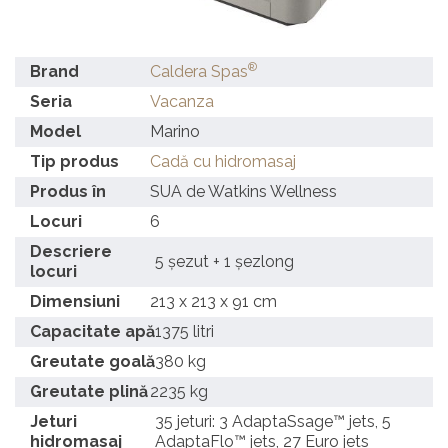
®
Brand
Caldera Spas
Seria
Vacanza
Model
Marino
Tip produs
Cadă cu hidromasaj
Produs în
SUA de Watkins Wellness
Locuri
6
Descriere
5 șezut + 1 șezlong
locuri
Dimensiuni
213 x 213 x 91 cm
Capacitate apă
1375 litri
Greutate goală
380 kg
Greutate plină
2235 kg
Jeturi
35 jeturi: 3 AdaptaSsage™ jets, 5
hidromasaj
AdaptaFlo™ jets, 27 Euro jets