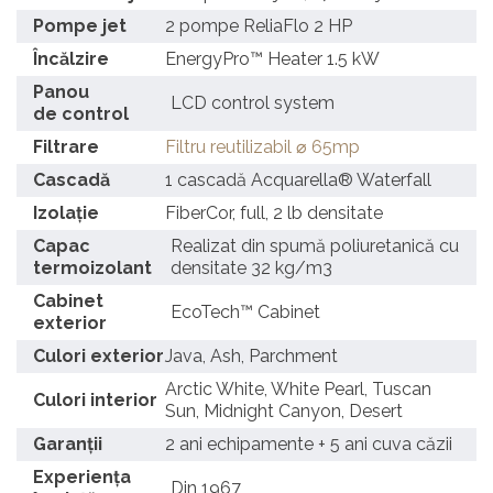
Pompe jet
2 pompe ReliaFlo 2 HP
Încălzire
EnergyPro™ Heater 1.5 kW
Panou
LCD control system
de control
Filtrare
Filtru reutilizabil ⌀ 65mp
Cascadă
1 cascadă Acquarella® Waterfall
Izolație
FiberCor, full, 2 lb densitate
Capac
Realizat din spumă poliuretanică cu
termoizolant
densitate 32 kg/m3
Cabinet
EcoTech™ Cabinet
exterior
Culori exterior
Java, Ash, Parchment
Arctic White, White Pearl, Tuscan
Culori interior
Sun, Midnight Canyon, Desert
Garanții
2 ani echipamente + 5 ani cuva căzii
Experienţa
Din 1967