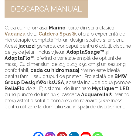
DESCARCĂ MANUAL
Cada cu hidromasaj
Marino
, parte din seria clasică
Vacanza
de la
Caldera Spas®
, oferă o experiență de
hidroterapie completă într-un design spațios și eficient.
Acest
jacuzzi
generos, conceput pentru 6 adulți, dispune
de 35 de jeturi, inclusiv jeturi
AdaptaSsage™
și
AdaptaFlo™
, oferind o varietate amplă de opțiuni de
masaj. Cu dimensiuni de 213 x 213 x 91 cm și un șezlong
confortabil,
cada cu hidromasaj
Marino este ideală
pentru familii sau grupuri de prieteni. Proiectată de
BMW
Group DesignWorksUSA
, aceasta include două pompe
ReliaFlo
de 2 HP, sistemul de iluminare
Mystique™ LED
cu 10 puncte de lumină și cascada
Acquarella®
. Marino
oferă astfel o soluție completă de relaxare și wellness
pentru utilizare la domiciliu sau în spații de divertisment.