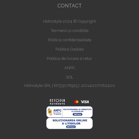
CONTACT
Hidrostyle 2024 © Copyright
Termenii și condițiile
Politică confidențialitate
Politica Cookies
Politica de livrare si retur
ANPC
SOL
Hidrostyle SRL | RO33276925 | J2014007062400