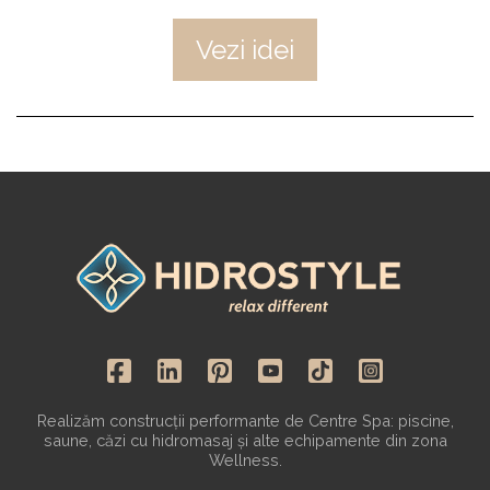
Vezi idei
Realizăm construcții performante de Centre Spa: piscine,
saune, căzi cu hidromasaj și alte echipamente din zona
Wellness.