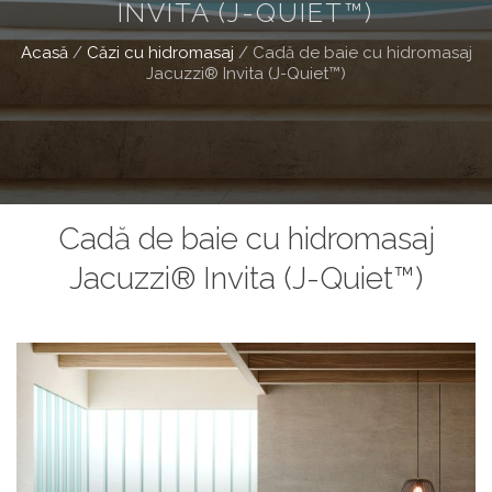
INVITA (J-QUIET™)
Acasă
/
Căzi cu hidromasaj
/
Cadă de baie cu hidromasaj
Jacuzzi® Invita (J-Quiet™)
Cadă de baie cu hidromasaj
Jacuzzi® Invita (J-Quiet™)