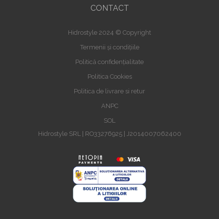
CONTACT
Hidrostyle 2024 © Copyright
Termenii și condițiile
Politică confidențialitate
Politica Cookies
Politica de livrare si retur
ANPC
SOL
Hidrostyle SRL | RO33276925 | J2014007062400