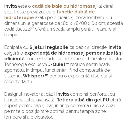
Invita
este o
cadă de baie cu hidromasaj
, al cărei
șezut este prevăzut cu o
funcție dublă de
hidroterapie
axată pe picioare și zona lombară. Cu
dimensiunile generoase de 180 x 78/88 x 60 cm, această
®
cadă Jacuzzi
oferă un spațiu amplu pentru relaxare și
terapie.
Echipată cu
6 jeturi reglabile
ca debit și direcție,
Invita
asigură o
experiență de hidromasaj personalizată și
eficientă
, concentrându-se pe zonele cheie ale corpului.
Tehnologia exclusivă
J-Quiet™
reduce semnificativ
zgomotul în timpul funcționării, fiind completată de
sistemul
Whisper+™
pentru o experiență discretă și
reconfortantă.
Designul inovator al căzii
Invita
combină confortul cu
funcționalitatea avansată.
Tetiera albă din gel PU
oferă
suport pentru cap și gât, în timp ce forma unică a căzii
permite o poziționare optimă pentru terapia zonei
lombare și a picioarelor.