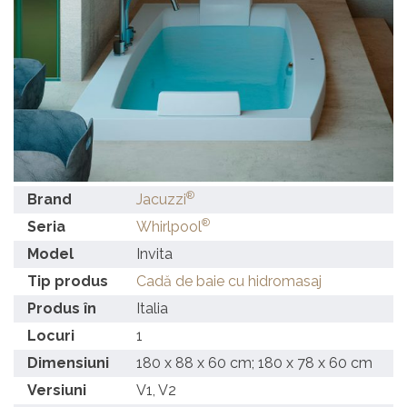
®
Brand
Jacuzzi
®
Seria
Whirlpool
Model
Invita
Tip produs
Cadă de baie cu hidromasaj
Produs în
Italia
Locuri
1
Dimensiuni
180 x 88 x 60 cm; 180 x 78 x 60 cm
Versiuni
V1, V2