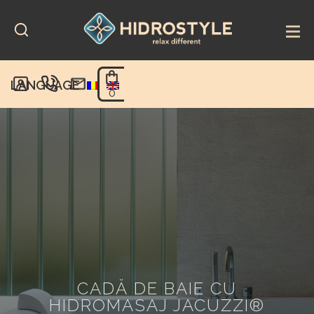
Skip
to
content
LANGUAGE
0
CADĂ DE BAIE CU
HIDROMASAJ JACUZZI®