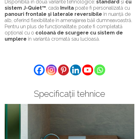
Disponibilă în două variante tehnologice:
standard
și
cu
sistem J-Quiet™
, cada
Invita
poate fi personalizată cu
panouri frontale și laterale reversibile
în nuanță de
alb, oferind flexibilitate în amenajarea băii dumneavoastră.
Pentru un plus de funcționalitate, poate fi completată
opțional cu o
coloană de scurgere cu sistem de
umplere
în variantă cromată sau lucioasă.
Specificații tehnice