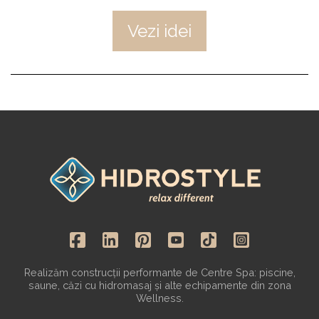
Vezi idei
Realizăm construcții performante de Centre Spa: piscine,
saune, căzi cu hidromasaj și alte echipamente din zona
Wellness.