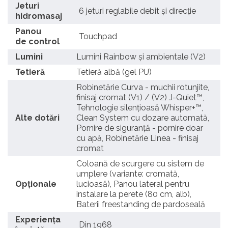
Jeturi
6 jeturi reglabile debit și direcție
hidromasaj
Panou
Touchpad
de control
Lumini
Lumini Rainbow și ambientale (V2)
Tetieră
Tetieră albă (gel PU)
Robinetărie Curva - muchii rotunjite,
finisaj cromat (V1) / (V2) J-Quiet™,
Tehnologie silențioasă Whisper+™,
Alte dotări
Clean System cu dozare automată,
Pornire de siguranță - pornire doar
cu apă, Robinetărie Linea - finisaj
cromat
Coloană de scurgere cu sistem de
umplere (variante: cromată,
Opționale
lucioasă), Panou lateral pentru
instalare la perete (80 cm, alb),
Baterii freestanding de pardoseală
Experienţa
Din 1968