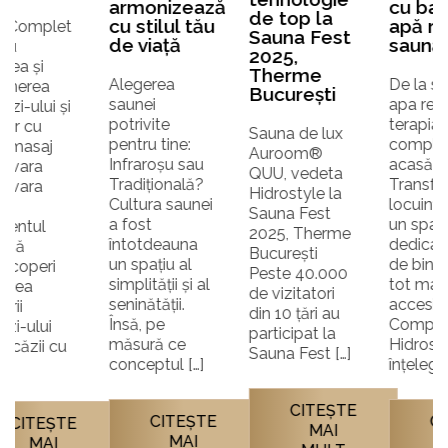
cu stilul tău
apă rece și
Sauna Fest
de viață
saună
2025,
Therme
Alegerea
De la saună la
București
saunei
apa rece –
potrivite
terapia
Sauna de lux
pentru tine:
completă
Auroom®
Infraroșu sau
acasă
QUU, vedeta
Tradițională?
Transformarea
Hidrostyle la
Cultura saunei
locuinței într-
Sauna Fest
a fost
un spațiu
2025, Therme
întotdeauna
dedicat stării
București
un spațiu al
de bine este
Peste 40.000
simplității și al
tot mai
de vizitatori
seninătății.
accesibilă.
din 10 țări au
Însă, pe
Compania
participat la
măsură ce
Hidrostyle
Sauna Fest […]
conceptul […]
înțelege […]
CITEŞTE
CITEŞTE
CITEŞTE
MAI
MAI
MAI
MULT
MULT
MULT