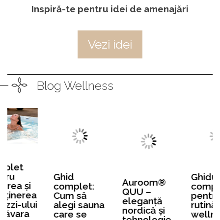
Inspiră-te pentru idei de amenajări
Vezi idei
Blog Wellness
Ghid
Ghidul
Auroom®
complet:
complet
QUU –
Cum să
pentru o
eleganță
alegi sauna
rutină de
nordică și
care se
wellness
tehnologie
armonizează
cu bazin de
de top la