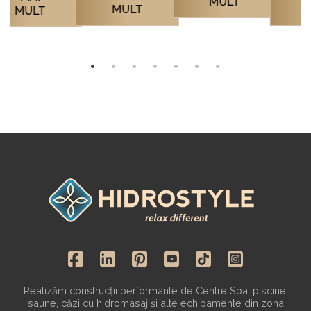
Realizăm construcții performante de Centre Spa: piscine,
saune, căzi cu hidromasaj și alte echipamente din zona