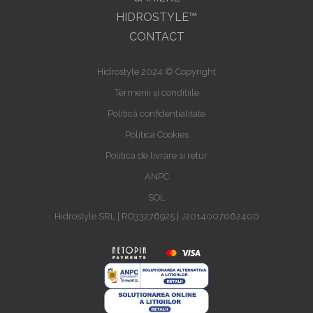
HIDROSTYLE™
CONTACT
Hidrostyle 2024 © Copyright
Termenii și condițiile
Politică confidențialitate
Politica Cookies
Politica de livrare si retur
ANPC
SOL
Hidrostyle SRL | RO33276925 | J2014007062400