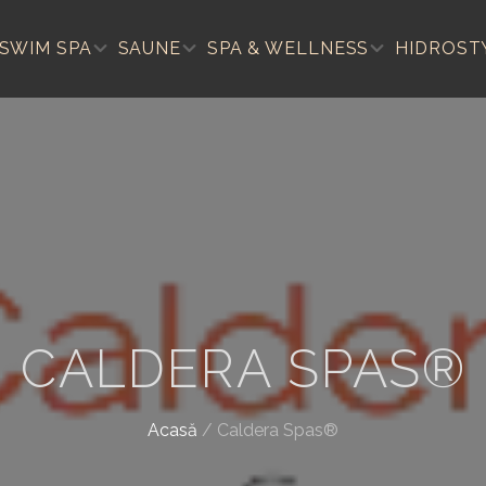
SWIM SPA
SAUNE
SPA & WELLNESS
HIDROST
CALDERA SPAS®
Acasă
/
Caldera Spas®