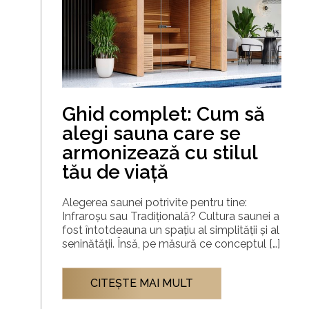
Ghid complet: Cum să
alegi sauna care se
armonizează cu stilul
tău de viață
Alegerea saunei potrivite pentru tine:
Infraroșu sau Tradițională? Cultura saunei a
fost întotdeauna un spațiu al simplității și al
seninătății. Însă, pe măsură ce conceptul […]
CITEŞTE MAI MULT