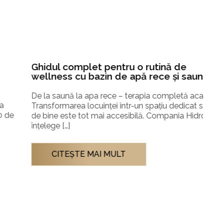
Ja
Ghidul complet pentru o rutină de
tr
wellness cu bazin de apă rece și saună
br
De la saună la apa rece – terapia completă acasă
Jac
Transformarea locuinței într-un spațiu dedicat stării
oas
de bine este tot mai accesibilă. Compania Hidrostyle
an,
înțelege […]
pr
CITEŞTE MAI MULT