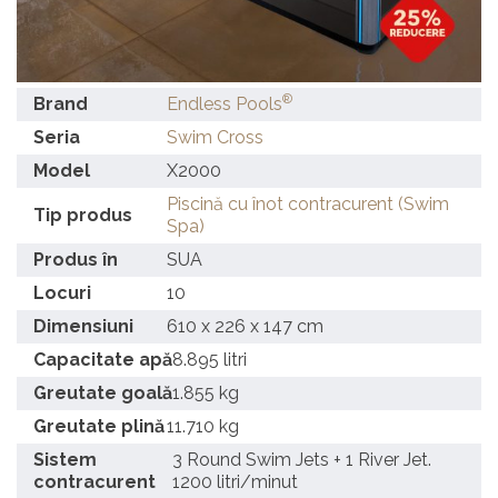
®
Brand
Endless Pools
Seria
Swim Cross
Model
X2000
Piscină cu înot contracurent (Swim
Tip produs
Spa)
Produs în
SUA
Locuri
10
Dimensiuni
610 x 226 x 147 cm
Capacitate apă
8.895 litri
Greutate goală
1.855 kg
Greutate plină
11.710 kg
Sistem
3 Round Swim Jets + 1 River Jet.
contracurent
1200 litri/minut