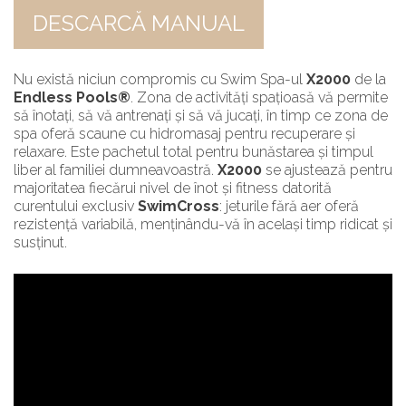
DESCARCĂ MANUAL
Nu există niciun compromis cu Swim Spa-ul
X2000
de la
Endless Pools®
. Zona de activități spațioasă vă permite
să înotați, să vă antrenați și să vă jucați, în timp ce zona de
spa oferă scaune cu hidromasaj pentru recuperare și
relaxare. Este pachetul total pentru bunăstarea și timpul
liber al familiei dumneavoastră.
X2000
se ajustează pentru
majoritatea fiecărui nivel de înot și fitness datorită
curentului exclusiv
SwimCross
: jeturile fără aer oferă
rezistență variabilă, menținându-vă în același timp ridicat și
susținut.