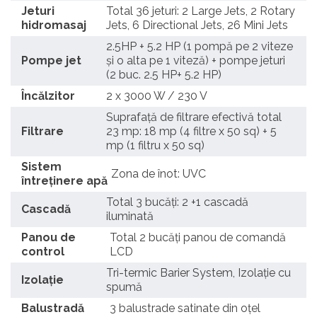
Jeturi
Total 36 jeturi: 2 Large Jets, 2 Rotary
hidromasaj
Jets, 6 Directional Jets, 26 Mini Jets
2.5HP + 5.2 HP (1 pompă pe 2 viteze
Pompe jet
și o alta pe 1 viteză) + pompe jeturi
(2 buc. 2.5 HP+ 5.2 HP)
Încălzitor
2 x 3000 W / 230 V
Suprafață de filtrare efectivă total
Filtrare
23 mp: 18 mp (4 filtre x 50 sq) + 5
mp (1 filtru x 50 sq)
Sistem
Zona de înot: UVC
întreținere apă
Total 3 bucăți: 2 +1 cascadă
Cascadă
iluminată
Panou de
Total 2 bucăți panou de comandă
control
LCD
Tri-termic Barier System, Izolație cu
Izolație
spumă
Balustradă
3 balustrade satinate din oțel