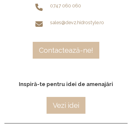
0747 060 060
sales@dev2.hidrostyle.ro
Contactează-ne!
Inspiră-te pentru idei de amenajări
Vezi idei