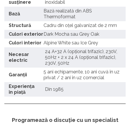
susținere
inoxidabil
Bază realizată din ABS
Bază
Thermoformat
Structură
Cadru din oțel galvanizat de 2 mm
Culori exterior
Dark Mocha sau Grey Oak
Culori interior
Alpine White sau Ice Grey
24 A+32 A (opțional trifazic), 230V,
Necesar
50Hz + 2 x 24 A (opțional trifazic),
electric
230V, 50Hz
5 ani echipamente, 10 ani cuvă în uz
Garanții
privat / 2 ani în uz comercial
Experiența
Din 1985
în piață
Programează o discuție cu un specialist