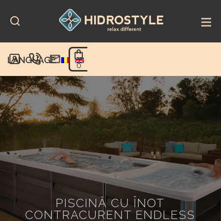
Skip
to
content
LANGUAGE
0
PISCINĂ CU ÎNOT
CONTRACURENT ENDLESS