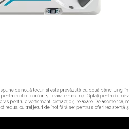
spune de nouă locuri și este prevăzută cu două bănci lungi în la
 pentru a oferi confort și relaxare maximă. Optați pentru ilumin
e vis pentru divertisment, distracție și relaxare. De asemenea,
ct redus, cu trei jeturi de înot fără aer pentru a oferi rezistență