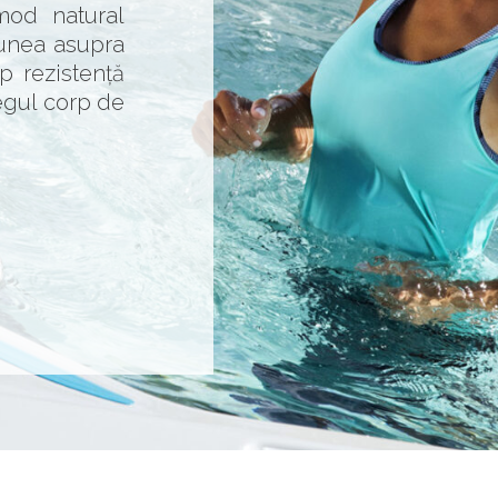
mod natural
iunea asupra
mp rezistență
egul corp de