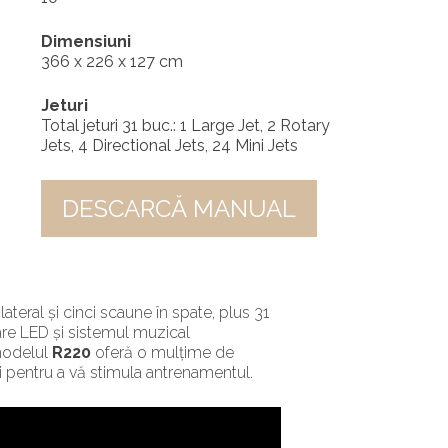
Dimensiuni
366 x 226 x 127 cm
Jeturi
Total jeturi 31 buc.: 1 Large Jet, 2 Rotary
Jets, 4 Directional Jets, 24 Mini Jets
DESCARCĂ MANUAL
teral și cinci scaune în spate, plus 31
are LED și sistemul muzical
 modelul
R220
oferă o mulțime de
 și pentru a vă stimula antrenamentul.