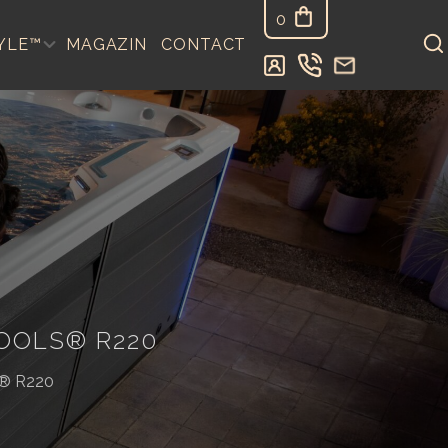
0
YLE™
MAGAZIN
CONTACT
OOLS® R220
s® R220