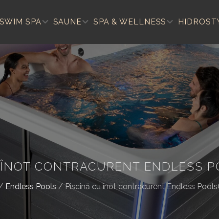
SWIM SPA
SAUNE
SPA & WELLNESS
HIDROST
U ÎNOT CONTRACURENT ENDLESS P
/
Endless Pools
/
Piscină cu înot contracurent Endless Pool