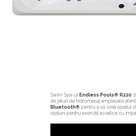
Swim Spa-ul
Endless Pools® R220
di
de jeturi de hidromasaj amplasate atent
Bluetooth®
pentru a vă crea spațiul d
opțiuni pentru exerciții acvatice cu impa