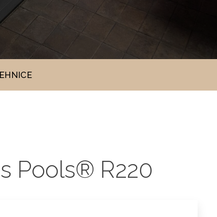
TEHNICE
ess Pools® R220