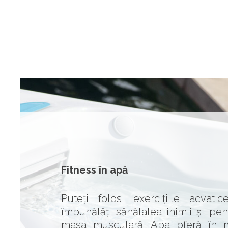
Fitness în apă
Puteți folosi exercițiile acvati
îmbunătăți sănătatea inimii și pen
masa musculară. Apa oferă în 