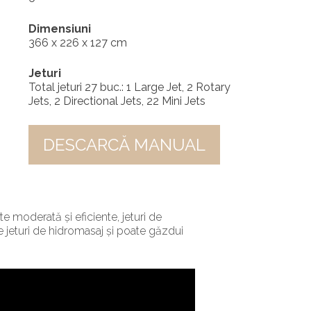
Dimensiuni
366 x 226 x 127 cm
Jeturi
Total jeturi 27 buc.: 1 Large Jet, 2 Rotary
Jets, 2 Directional Jets, 22 Mini Jets
DESCARCĂ MANUAL
te moderată și eficiente, jeturi de
jeturi de hidromasaj și poate găzdui