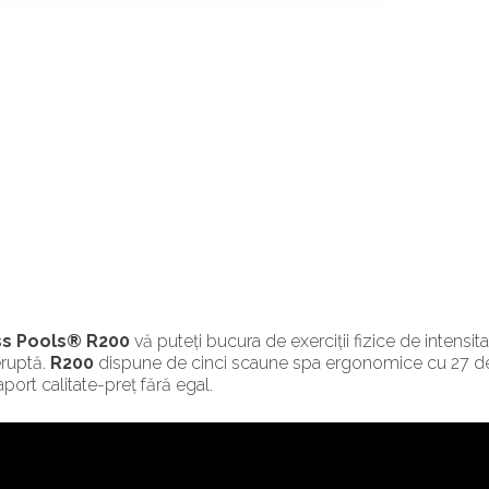
ss Pools® R200
vă puteți bucura de exerciții fizice de intensita
eruptă.
R200
dispune de cinci scaune spa ergonomice cu 27 de 
aport calitate-preț fără egal.