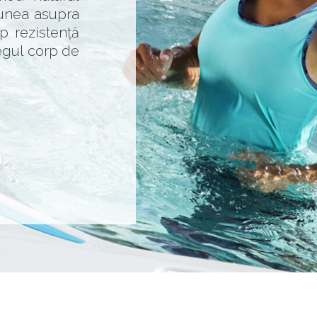
iunea asupra
mp rezistență
egul corp de