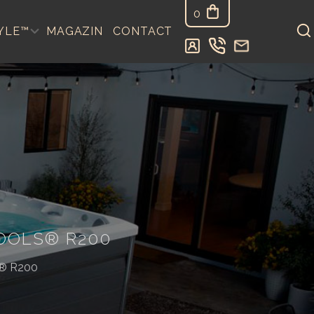
0
YLE™
MAGAZIN
CONTACT
OOLS® R200
ls® R200