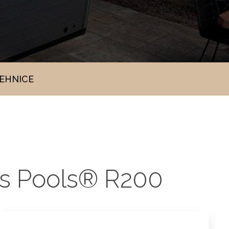
TEHNICE
ess Pools® R200