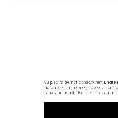
Cu piscina de înot contracurent
Endle
hidromasaj liniștitoare și relaxare neîntr
până la 10 adulți. Piscina de înot cu un r