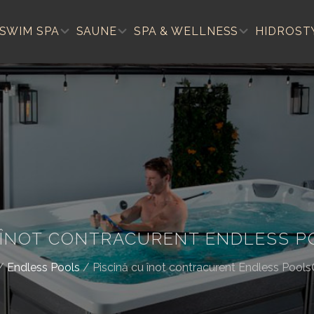
SWIM SPA
SAUNE
SPA & WELLNESS
HIDROST
U ÎNOT CONTRACURENT ENDLESS P
/
Endless Pools
/
Piscină cu înot contracurent Endless Poo