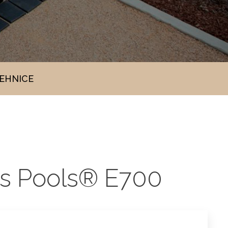
TEHNICE
ess Pools® E700