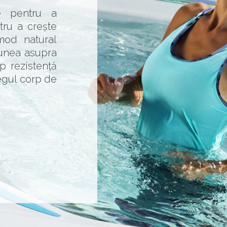
ce pentru a
tru a crește
mod natural
iunea asupra
mp rezistență
egul corp de