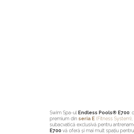
Swim Spa-ul
Endless Pools® E700
: 
premium din
seria E
(Fitness System)
,
subacvatică exclusivă pentru antrenamen
E700
vă oferă și mai mult spațiu pentru 