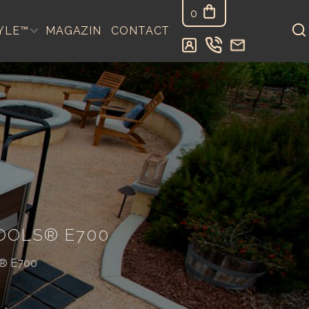
0
YLE™
MAGAZIN
CONTACT
OOLS® E700
s® E700