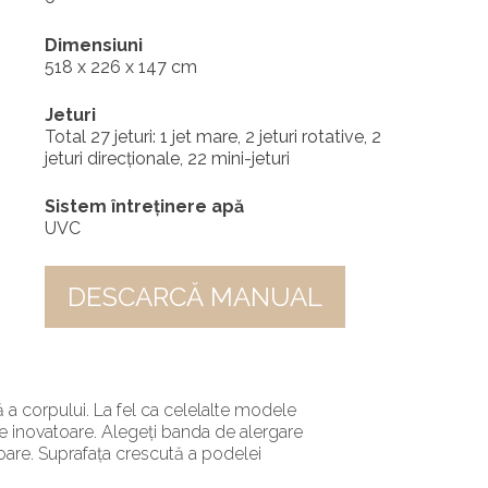
Dimensiuni
518 x 226 x 147 cm
Jeturi
Total 27 jeturi: 1 jet mare, 2 jeturi rotative, 2
jeturi direcționale, 22 mini-jeturi
Sistem întreținere apă
UVC
DESCARCĂ MANUAL
lă a corpului. La fel ca celelalte modele
e inovatoare. Alegeți banda de alergare
oare. Suprafața crescută a podelei