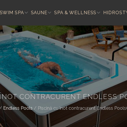
SWIM SPA
SAUNE
SPA & WELLNESS
HIDROST
U ÎNOT CONTRACURENT ENDLESS P
/
Endless Pools
/
Piscină cu înot contracurent Endless Pool