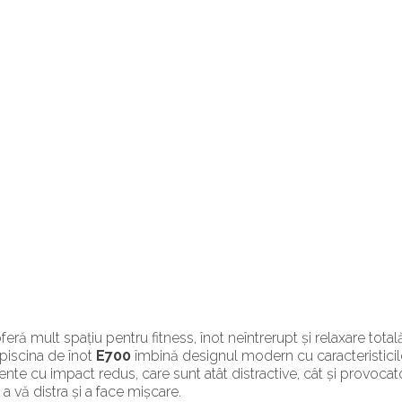
oferă mult spațiu pentru fitness, înot neîntrerupt și relaxare tota
 piscina de înot
E700
îmbină designul modern cu caracteristicil
te cu impact redus, care sunt atât distractive, cât și provocat
a vă distra și a face mișcare.