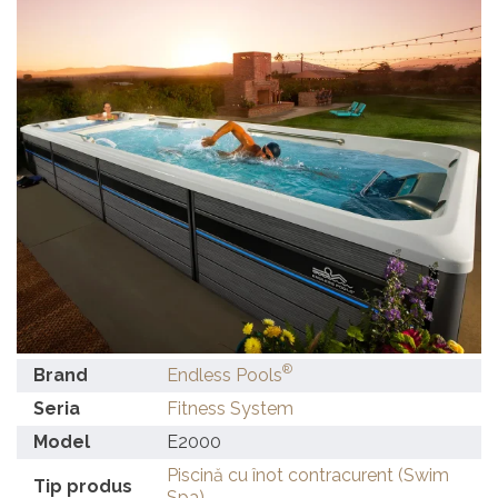
®
Brand
Endless Pools
Seria
Fitness System
Model
E2000
Piscină cu înot contracurent (Swim
Tip produs
Spa)