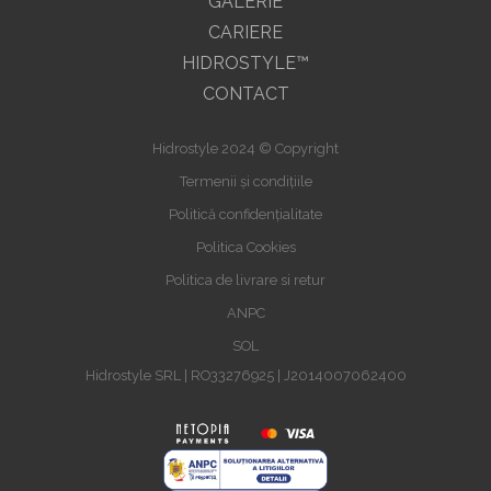
GALERIE
CARIERE
HIDROSTYLE™
CONTACT
Hidrostyle 2024 © Copyright
Termenii și condițiile
Politică confidențialitate
Politica Cookies
Politica de livrare si retur
ANPC
SOL
Hidrostyle SRL | RO33276925 | J2014007062400