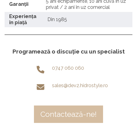
5 ani echipamente, 10 ani cuvă în uz
Garanții
privat / 2 ani în uz comercial
Experiența
Din 1985
în piață
Programează o discuție cu un specialist
0747 060 060
sales@dev2.hidrostyle.ro
Contactează-ne!