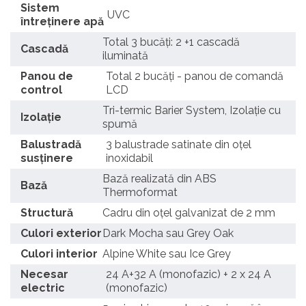
Sistem
UVC
întreținere apă
Total 3 bucăți: 2 +1 cascadă
Cascadă
iluminată
Panou de
Total 2 bucăți - panou de comandă
control
LCD
Tri-termic Barier System, Izolație cu
Izolație
spumă
Balustradă
3 balustrade satinate din oțel
susținere
inoxidabil
Bază realizată din ABS
Bază
Thermoformat
Structură
Cadru din oțel galvanizat de 2 mm
Culori exterior
Dark Mocha sau Grey Oak
Culori interior
Alpine White sau Ice Grey
Necesar
24 A+32 A (monofazic) + 2 x 24 A
electric
(monofazic)