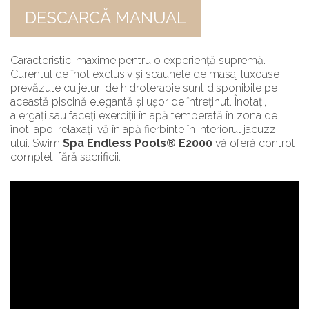
DESCARCĂ MANUAL
Caracteristici maxime pentru o experiență supremă.
Curentul de înot exclusiv și scaunele de masaj luxoase
prevăzute cu jeturi de hidroterapie sunt disponibile pe
această piscină elegantă și ușor de întreținut. Înotați,
alergați sau faceți exerciții în apă temperată în zona de
înot, apoi relaxați-vă în apă fierbinte în interiorul jacuzzi-
ului. Swim
Spa Endless Pools® E2000
vă oferă control
complet, fără sacrificii.