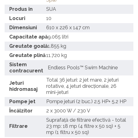
Produs în
SUA
Locuri
10
Dimensiuni
610 x 226 x 147 cm
Capacitate apă
9.065 litri
Greutate goală
1.855 kg
Greutate plină
11.720 kg
Sistem
Endless Pools™ Swim Machine
contracurent
Total 36 jeturi: 2 jet mare, 2 jeturi
Jeturi
rotative, 4 jeturi direcționale, 26
hidromasaj
mini-jeturi
Pompe jet
Pompe jeturi (2 buc.) 2.5 HP+ 5.2 HP
Încălzitor
2 x 3000 W / 230 V
Suprafață de filtrare efectivă - total
Filtrare
23 mp: 18 mp (4 filtre x 50 sq) + 5
mp (1 filtru x 50 sq)