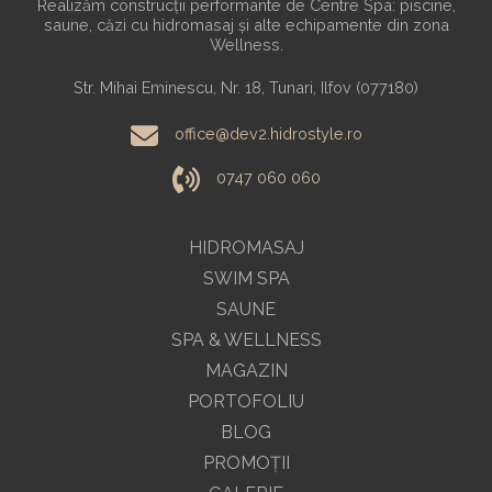
Realizăm construcții performante de Centre Spa: piscine,
saune, căzi cu hidromasaj și alte echipamente din zona
Wellness.
Str. Mihai Eminescu, Nr. 18, Tunari, Ilfov (077180)
office@dev2.hidrostyle.ro
0747 060 060
HIDROMASAJ
SWIM SPA
SAUNE
SPA & WELLNESS
MAGAZIN
PORTOFOLIU
BLOG
PROMOŢII