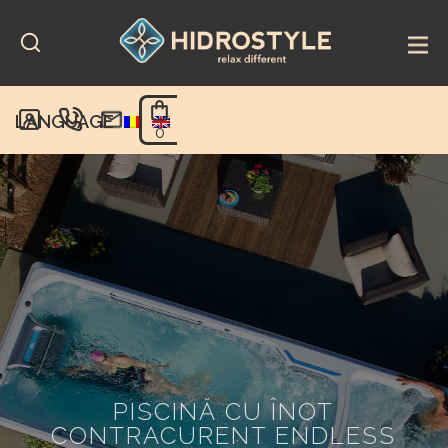
Skip
to
content
LANGUAGE
0
PISCINĂ CU ÎNOT
CONTRACURENT ENDLESS