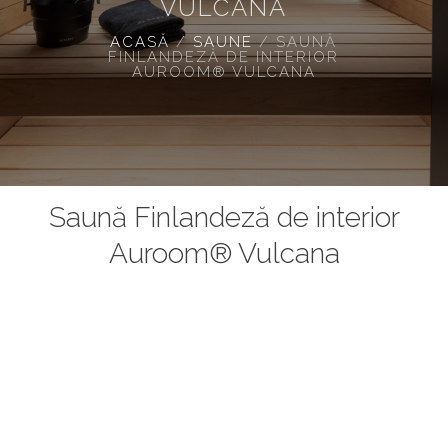
VULCANA
ACASĂ
/
SAUNE
/
SAUNĂ
FINLANDEZĂ DE INTERIOR
AUROOM® VULCANA
Saună Finlandeză de interior
Auroom® Vulcana