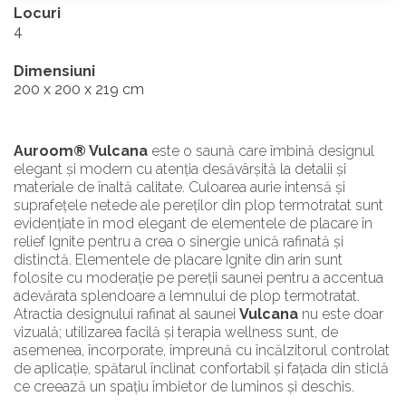
Locuri
4
Dimensiuni
200 x 200 x 219 cm
Auroom® Vulcana
este o saună care îmbină designul
elegant și modern cu atenția desăvârșită la detalii și
materiale de înaltă calitate. Culoarea aurie intensă și
suprafețele netede ale pereților din plop termotratat sunt
evidențiate în mod elegant de elementele de placare în
relief Ignite pentru a crea o sinergie unică rafinată și
distinctă. Elementele de placare Ignite din arin sunt
folosite cu moderație pe pereții saunei pentru a accentua
adevărata splendoare a lemnului de plop termotratat.
Atractia designului rafinat al saunei
Vulcana
nu este doar
vizuală; utilizarea facilă și terapia wellness sunt, de
asemenea, încorporate, împreună cu încălzitorul controlat
de aplicație, spătarul înclinat confortabil și fațada din sticlă
ce creează un spațiu îmbietor de luminos și deschis.