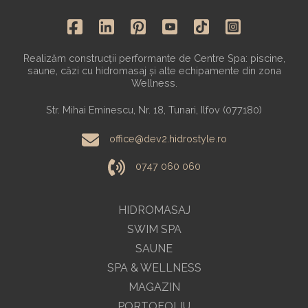
Realizăm construcții performante de Centre Spa: piscine,
saune, căzi cu hidromasaj și alte echipamente din zona
Wellness.
Str. Mihai Eminescu, Nr. 18, Tunari, Ilfov (077180)
office@dev2.hidrostyle.ro
0747 060 060
HIDROMASAJ
SWIM SPA
SAUNE
SPA & WELLNESS
MAGAZIN
PORTOFOLIU