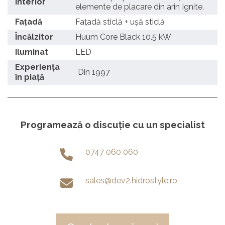
Interior
elemente de placare din arin Ignite.
Fațadă
Fațadă sticlă + ușă sticlă
Încălzitor
Huum Core Black 10.5 kW
Iluminat
LED
Experiența
Din 1997
în piață
Programează o discuție cu un specialist
0747 060 060
sales@dev2.hidrostyle.ro