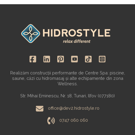
Realizăm construcții performante de Centre Spa: piscine,
saune, căzi cu hidromasaj și alte echipamente din zona
Wellness.
Str. Mihai Eminescu, Nr. 18, Tunari, Ilfov (077180)
office@dev2.hidrostyle.ro
0747 060 060