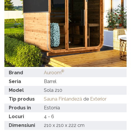
®
Brand
Auroom
Seria
Barrel
Model
Sola 210
Tip produs
Sauna Finlandeză
de
Exterior
Produs în
Estonia
Locuri
4 - 6
Dimensiuni
210 x 210 x 222 cm