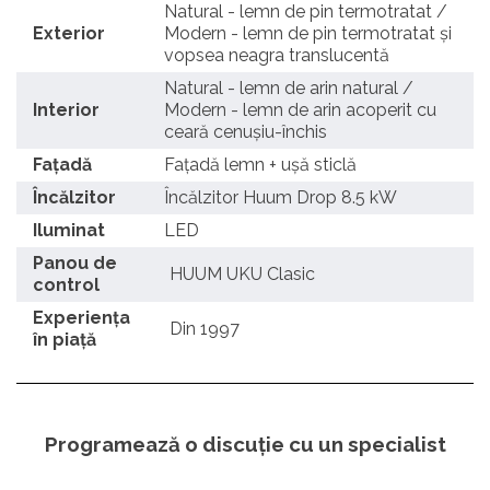
Natural - lemn de pin termotratat /
Exterior
Modern - lemn de pin termotratat și
vopsea neagra translucentă
Natural - lemn de arin natural /
Interior
Modern - lemn de arin acoperit cu
ceară cenușiu-închis
Fațadă
Fațadă lemn + ușă sticlă
Încălzitor
Încălzitor Huum Drop 8.5 kW
Iluminat
LED
Panou de
HUUM UKU Clasic
control
Experiența
Din 1997
în piață
Programează o discuție cu un specialist