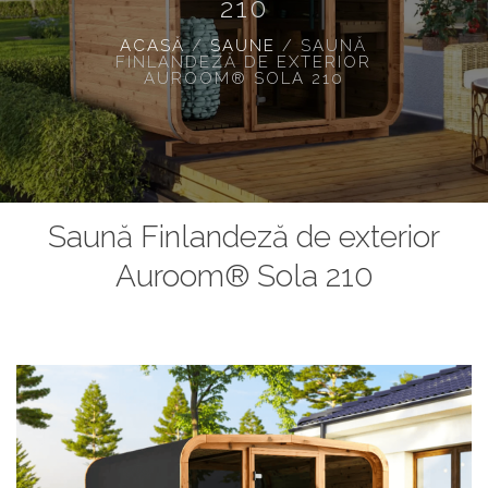
210
ACASĂ
/
SAUNE
/
SAUNĂ
FINLANDEZĂ DE EXTERIOR
AUROOM® SOLA 210
Saună Finlandeză de exterior
Auroom® Sola 210