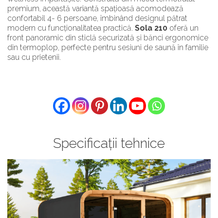
premium, această variantă spațioasă acomodează
confortabil 4- 6 persoane, îmbinând designul pătrat
modern cu funcționalitatea practică.
Sola 210
oferă un
front panoramic din sticlă securizată și bănci ergonomice
din termoplop, perfecte pentru sesiuni de saună în familie
sau cu prietenii.
Specificații tehnice