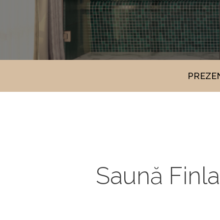
PREZE
Saună Finl