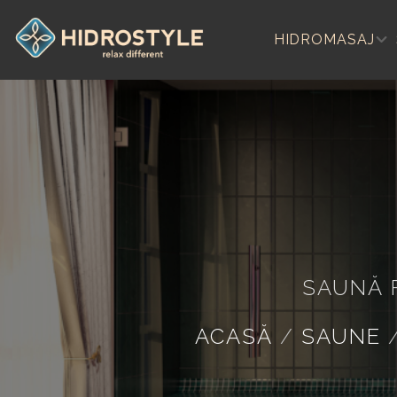
Skip
to
HIDROMASAJ
content
SAUNĂ 
ACASĂ
/
SAUNE