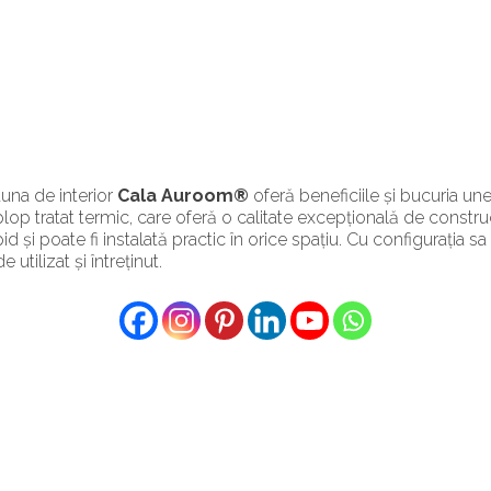
una de interior
Cala Auroom®
oferă beneficiile și bucuria une
lop tratat termic, care oferă o calitate excepțională de construcț
i poate fi instalată practic în orice spațiu. Cu configurația s
tilizat și întreținut.