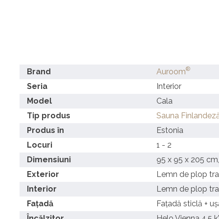
®
Brand
Auroom
Seria
Interior
Model
Cala
Tip produs
Sauna Finlandez
Produs în
Estonia
Locuri
1 - 2
Dimensiuni
95 x 95 x 205 cm,
Exterior
Lemn de plop tra
Interior
Lemn de plop tra
Fațadă
Fațadă sticlă + uș
Încălzitor
Helo Vienna 4.5 