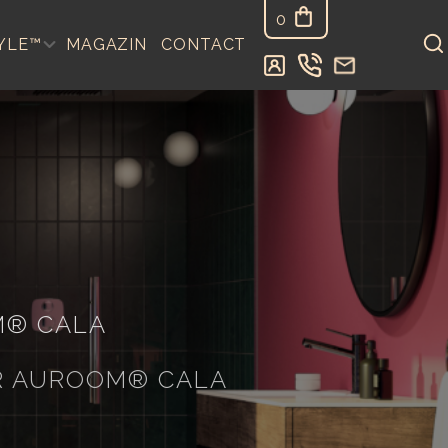
0
YLE™
MAGAZIN
CONTACT
M® CALA
OR AUROOM® CALA