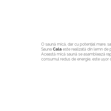
O saună mică, dar cu potențial mare, sa
Sauna
Cala
este realizată din lemn de p
Această mică saună se asamblează rapid ș
consumul redus de energie, este ușor de u