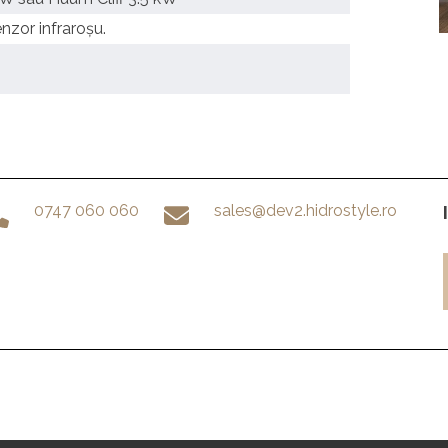
nzor infraroșu.
0747 060 060
sales@dev2.hidrostyle.ro