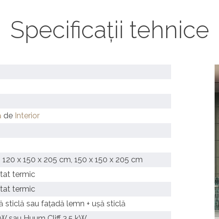
Specificații tehnice
ă
de
Interior
 120 x 150 x 205 cm, 150 x 150 x 205 cm
tat termic
tat termic
ă sticlă sau fațadă lemn + ușă sticlă
kW sau Huum Cliff 3.5 kW