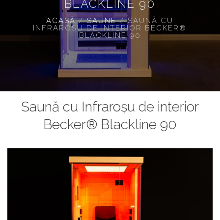
BLACKLINE 90
ACASĂ
/
SAUNE
/
SAUNĂ CU
INFRAROŞU DE INTERIOR BECKER®
BLACKLINE 90
Saună cu Infraroşu de interior
Becker® Blackline 90