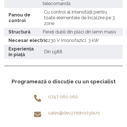
telecomandă
Cu control al intensității pentru
Panou de
toate elementele de încălzire pe 3
control
zone
Structură
Pereți dubli din plăci din lemn masiv
Necesar electric
230 V (monofazic), 3 kW
Experiența
Din 1988
în piață
Programează o discuție cu un specialist
0747 060 060
sales@dev2.hidrostyle.ro