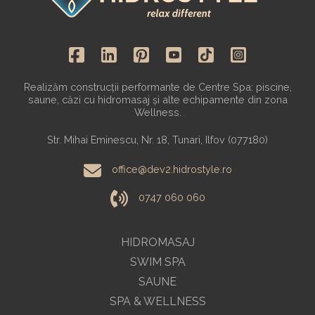
Realizăm construcții performante de Centre Spa: piscine,
saune, căzi cu hidromasaj și alte echipamente din zona
Wellness.
Str. Mihai Eminescu, Nr. 18, Tunari, Ilfov (077180)
office@dev2.hidrostyle.ro
0747 060 060
HIDROMASAJ
SWIM SPA
SAUNE
SPA & WELLNESS