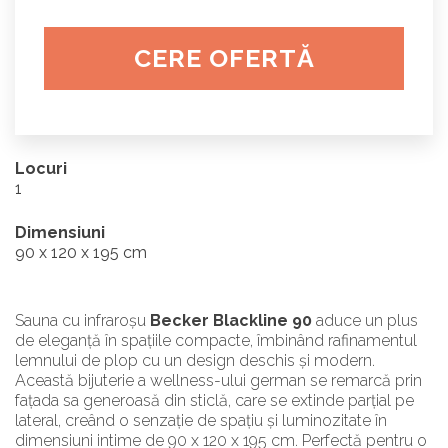
CERE OFERTĂ
Locuri
1
Dimensiuni
90 x 120 x 195 cm
Sauna cu infraroșu
Becker Blackline 90
aduce un plus
de eleganță în spațiile compacte, îmbinând rafinamentul
lemnului de plop cu un design deschis și modern.
Această bijuterie a wellness-ului german se remarcă prin
fațada sa generoasă din sticlă, care se extinde parțial pe
lateral, creând o senzație de spațiu și luminozitate în
dimensiuni intime de 90 x 120 x 195 cm. Perfectă pentru o