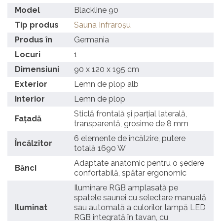
Model
Blackline 90
Tip produs
Sauna Infraroșu
Produs în
Germania
Locuri
1
Dimensiuni
90 x 120 x 195 cm
Exterior
Lemn de plop alb
Interior
Lemn de plop
Sticlă frontală și parțial laterală,
Fațadă
transparentă, grosime de 8 mm
6 elemente de încălzire, putere
Încălzitor
totală 1690 W
Adaptate anatomic pentru o ședere
Bănci
confortabilă, spătar ergonomic
Iluminare RGB amplasată pe
spatele saunei cu selectare manuală
Iluminat
sau automată a culorilor, lampă LED
RGB integrată în tavan, cu