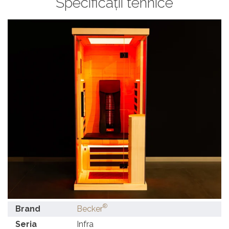
Specificații tehnice
®
Brand
Becker
Seria
Infra