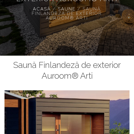
ACASĂ
/
SAUNE
/
SAUNĂ
FINLANDEZĂ DE EXTERIOR
AUROOM® ARTI
Saună Finlandeză de exterior
Auroom® Arti