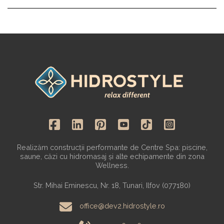
Realizăm construcții performante de Centre Spa: piscine,
saune, căzi cu hidromasaj și alte echipamente din zona
Wellness.
Str. Mihai Eminescu, Nr. 18, Tunari, Ilfov (077180)
office@dev2.hidrostyle.ro