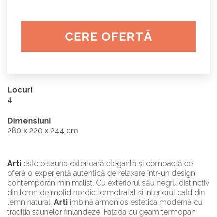
CERE OFERTĂ
Locuri
4
Dimensiuni
280 x 220 x 244 cm
Arti
este o saună exterioară elegantă și compactă ce
oferă o experiență autentică de relaxare într-un design
contemporan minimalist. Cu exteriorul său negru distinctiv
din lemn de molid nordic termotratat și interiorul cald din
lemn natural,
Arti
îmbină armonios estetica modernă cu
tradiția saunelor finlandeze. Fațada cu geam termopan