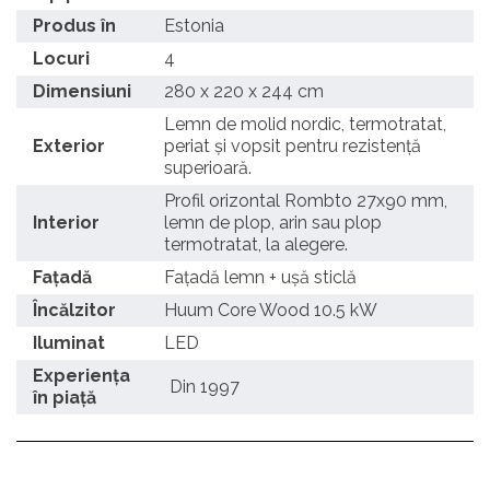
Produs în
Estonia
Locuri
4
Dimensiuni
280 x 220 x 244 cm
Lemn de molid nordic, termotratat,
Exterior
periat și vopsit pentru rezistenţă
superioară.
Profil orizontal Rombto 27x90 mm,
Interior
lemn de plop, arin sau plop
termotratat, la alegere.
Fațadă
Fațadă lemn + ușă sticlă
Încălzitor
Huum Core Wood 10.5 kW
Iluminat
LED
Experiența
Din 1997
în piață