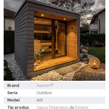
®
Brand
Auroom
Seria
Outdoor
Model
Arti
Tip produs
Sauna Finlandeză
de
Exterior