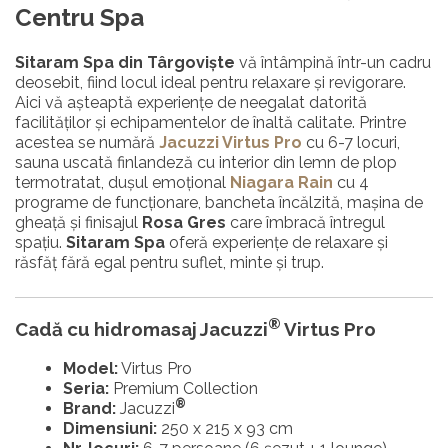
Centru Spa
Sitaram Spa din Târgoviște
vă întâmpină într-un cadru
deosebit, fiind locul ideal pentru relaxare și revigorare.
Aici vă așteaptă experiențe de neegalat datorită
facilităților și echipamentelor de înaltă calitate. Printre
acestea se numără
Jacuzzi Virtus Pro
cu 6-7 locuri,
sauna uscată finlandeză cu interior din lemn de plop
termotratat, dușul emoțional
Niagara Rain
cu 4
programe de funcționare, bancheta încălzită, mașina de
gheață și finisajul
Rosa Gres
care îmbracă întregul
spațiu.
Sitaram Spa
oferă experiențe de relaxare și
răsfăț fără egal pentru suflet, minte și trup.
®
Cadă cu hidromasaj Jacuzzi
Virtus Pro
Model:
Virtus Pro
Seria:
Premium Collection
®
Brand:
Jacuzzi
Dimensiuni:
250 x 215 x 93 cm