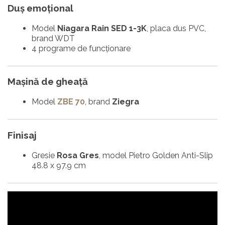
Duș emoțional
Model
Niagara Rain SED 1-3K
, placa dus PVC,
brand WDT
4 programe de funcționare
Mașină de gheață
Model
ZBE 70
, brand
Ziegra
Finisaj
Gresie
Rosa Gres
, model Pietro Golden Anti-Slip
48.8 x 97.9 cm