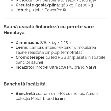
Nr. locuri:
6-7 persoane (6 șezut + 1 lounge)
Greutate goală/plină:
360 kg / 2400 kg
Jeturi:
50 jeturi PowerPro®
Saună uscată finlandeză cu perete sare
Himalaya
Dimensiuni:
2.36 x 1.9 x 2.25 m
Lemn:
Lambriu interior-exterior și mobilarea
saunei realizată din plop termotratat
Cromoterapie
cu led RGB amplasată in spatele
băncilor saunei
Încălzitor:
model Ultra 10.5 kw, brand
Narvi
Banchetă încălzită
Banchetă
custom din EPS cu mozaic Aurum,
colecția Metal, brand
Ezarri