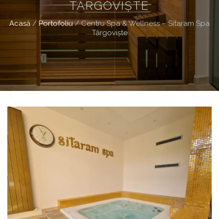
TÂRGOVIȘTE
Acasă
/
Portofoliu
/
Centru Spa & Wellness – Sitaram Spa
Târgoviște