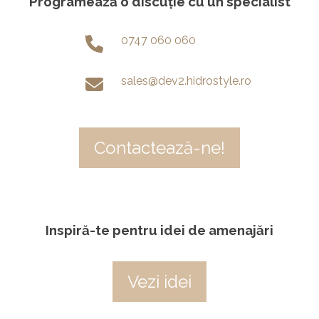
Programează o discuție cu un specialist
0747 060 060
sales@dev2.hidrostyle.ro
Contactează-ne!
Inspiră-te pentru idei de amenajări
Vezi idei