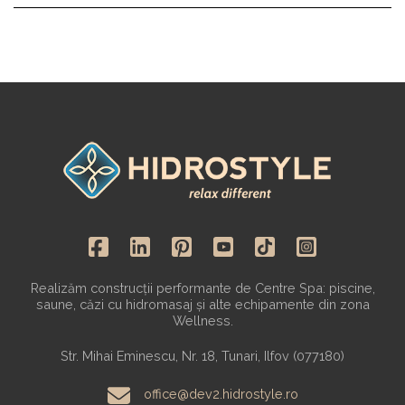
Realizăm construcții performante de Centre Spa: piscine,
saune, căzi cu hidromasaj și alte echipamente din zona
Wellness.
Str. Mihai Eminescu, Nr. 18, Tunari, Ilfov (077180)
office@dev2.hidrostyle.ro