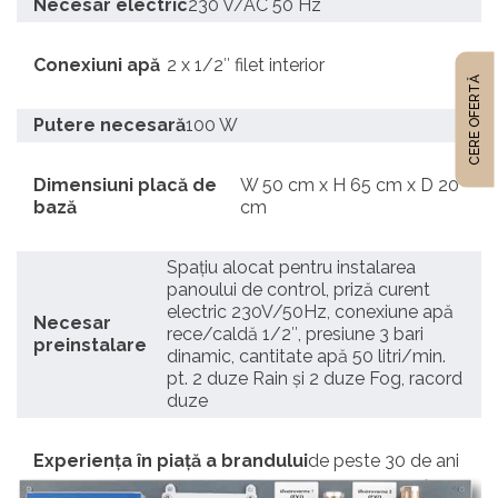
Necesar electric
230 V/AC 50 Hz
Conexiuni apă
2 x 1/2″ filet interior
CERE OFERTĂ
Putere necesară
100 W
Dimensiuni placă de
W 50 cm x H 65 cm x D 20
bază
cm
Spațiu alocat pentru instalarea
panoului de control, priză curent
electric 230V/50Hz, conexiune apă
Necesar
rece/caldă 1/2″, presiune 3 bari
preinstalare
dinamic, cantitate apă 50 litri/min.
pt. 2 duze Rain și 2 duze Fog, racord
duze
Experiența în piață a brandului
de peste 30 de ani