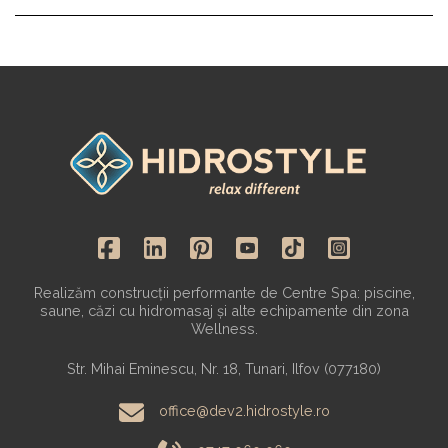
Realizăm construcții performante de Centre Spa: piscine,
saune, căzi cu hidromasaj și alte echipamente din zona
Wellness.
Str. Mihai Eminescu, Nr. 18, Tunari, Ilfov (077180)
office@dev2.hidrostyle.ro