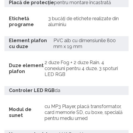
Placă de protecție
pentru montare încastrată
Etichetă
3 bucăți de etichete realizate din
programe
aluminiu
Element plafon
PVC alb cu dimensiunile 800
cu duze
mm x 19 mm
2 duze Fog + 2 duze Rain. 4
Duze element
conexiuni pentru 4 duze. 3 spoturi
plafon
LED RGB
Controler LED RGB
da
cu MP3 Player, placă transformator,
Modul de
card memorie SD, cu boxe, specială
sunet
pentru mediu umed