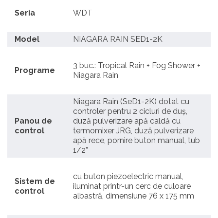
Seria
WDT
Model
NIAGARA RAIN SED1-2K
3 buc.: Tropical Rain + Fog Shower +
Programe
Niagara Rain
Niagara Rain (SeD1-2K) dotat cu
controler pentru 2 cicluri de duș,
Panou de
duză pulverizare apă caldă cu
control
termomixer JRG, duză pulverizare
apă rece, pornire buton manual, tub
1/2”
cu buton piezoelectric manual,
Sistem de
iluminat printr-un cerc de culoare
control
albastră, dimensiune 76 x 175 mm