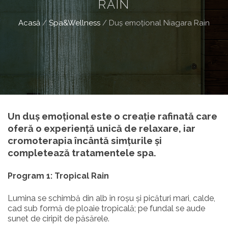
RAIN
Acasă
/
Spa&Wellness
/
Duș emoțional Niagara Rain
Un duș emoțional este o creație rafinată care
oferă o experiență unică de relaxare, iar
cromoterapia încântă simțurile și
completează tratamentele spa.
Program 1: Tropical Rain
Lumina se schimbă din alb în roșu și picături mari, calde,
cad sub formă de ploaie tropicală; pe fundal se aude
sunet de ciripit de păsărele.