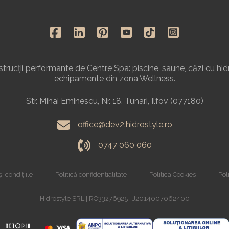
rucții performante de Centre Spa: piscine, saune, căzi cu hid
echipamente din zona Wellness.
Str. Mihai Eminescu, Nr. 18, Tunari, Ilfov (077180)
office@dev2.hidrostyle.ro
0747 060 060
i condițiile
Politică confidențialitate
Politica Cookies
Poli
Hidrostyle SRL | RO33276925 | J2014007062400