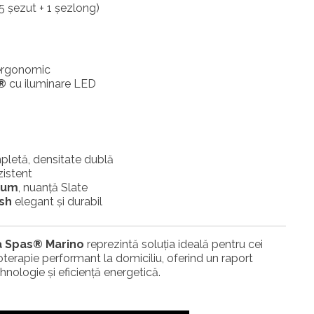
(5 șezut + 1 șezlong)
ergonomic
®
cu iluminare LED
letă, densitate dublă
zistent
ium
, nuanță Slate
sh
elegant și durabil
a Spas® Marino
reprezintă soluția ideală pentru cei
terapie performant la domiciliu, oferind un raport
ehnologie și eficiență energetică.