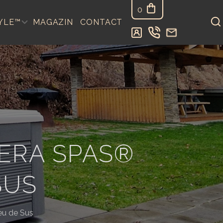
0
YLE™
MAGAZIN
CONTACT
ERA SPAS®
SUS
eu de Sus