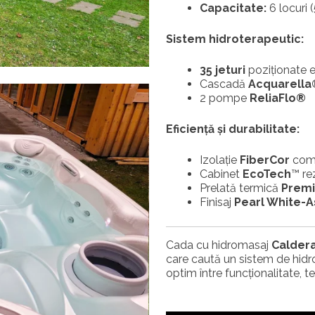
Capacitate:
6 locuri 
Sistem hidroterapeutic:
35 jeturi
poziționate 
Cascadă
Acquarella
2 pompe
ReliaFlo®
Eficiență și durabilitate:
Izolație
FiberCor
comp
Cabinet
EcoTech
™ re
Prelată termică
Prem
Finisaj
Pearl White-A
Cada cu hidromasaj
Calder
care caută un sistem de hidro
optim între funcționalitate, t