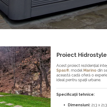
Proiect Hidrostyle
Acest proiect rezidențial i
Spas®
, model
Marino
din s
această cadă oferă o experi
ideal pentru spații urbane.
Specificații tehnice:
Dimensiuni:
213 x 213