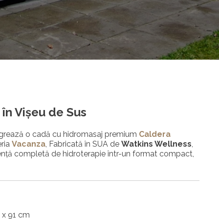
 în
Vișeu de Sus
ntegrează o cadă cu hidromasaj premium
Caldera
eria
Vacanza
, Fabricată în SUA de
Watkins Wellness
,
ență completă de hidroterapie într-un format compact,
 x 91 cm