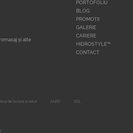
PORTOFOLIU
BLOG
PROMOŢII
GALERIE
CARIERE
romasaj și alte
HIDROSTYLE™
CONTACT
tica de livrare si retur
ANPC
SOL