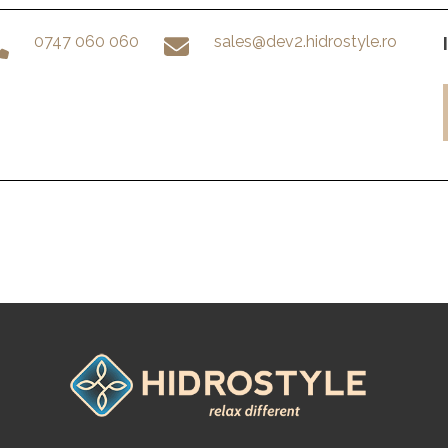
0747 060 060
sales@dev2.hidrostyle.ro