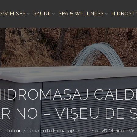
SWIM SPA
SAUNE
SPA & WELLNESS
HIDROST
HIDROMASAJ CALD
RINO – VIȘEU DE 
Portofoliu
/
Cadă cu hidromasaj Caldera Spas® Marino – Viș