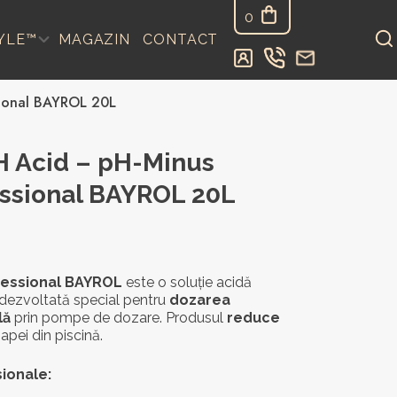
0
YLE™
MAGAZIN
CONTACT
sional BAYROL 20L
H Acid – pH-Minus
essional BAYROL 20L
fessional BAYROL
este o soluție acidă
 dezvoltată special pentru
dozarea
lă
prin pompe de dozare. Produsul
reduce
apei din piscină.
sionale: