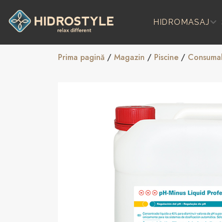
Skip
to
HIDROMASAJ
content
Prima pagină
/
Magazin
/
Piscine
/
Consumab