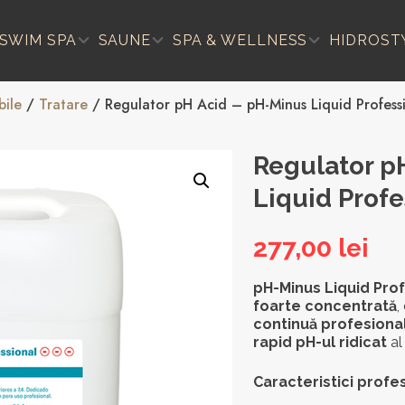
SWIM SPA
SAUNE
SPA & WELLNESS
HIDROST
ile
/
Tratare
/ Regulator pH Acid – pH-Minus Liquid Profes
Regulator p
Liquid Prof
277,00
lei
pH-Minus Liquid Pro
foarte concentrată
,
continuă profesiona
rapid pH-ul ridicat
al 
Caracteristici profe