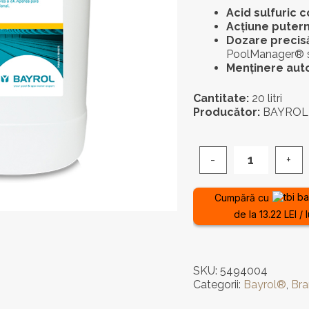
Acid sulfuric 
Acțiune putern
Dozare precis
PoolManager® 
Menținere au
Cantitate:
20 litri
Producător:
BAYROL 
Cantitate
Regulator
pH
Cumpără cu
Acid
de la 13.22 LEI / 
-
pH-
Minus
Liquid
SKU:
5494004
Professional
Categorii:
Bayrol®
,
Bra
BAYROL
20L