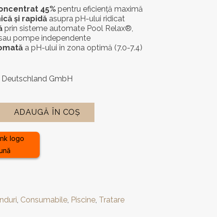
concentrat 45%
pentru eficiență maximă
ică și rapidă
asupra pH-ului ridicat
ă
prin sisteme automate Pool Relax®,
sau pompe independente
tomată
a pH-ului în zona optimă (7.0-7.4)
Deutschland GmbH
ADAUGĂ ÎN COȘ
lună
nduri
,
Consumabile
,
Piscine
,
Tratare