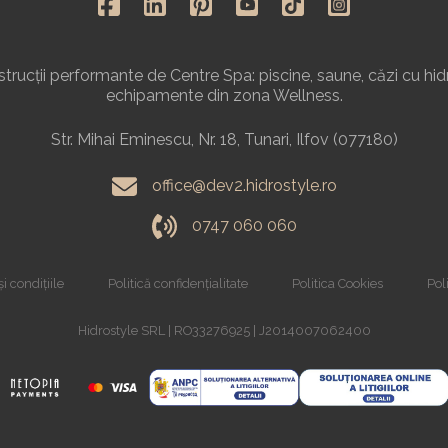
rucții performante de Centre Spa: piscine, saune, căzi cu hid
echipamente din zona Wellness.
Str. Mihai Eminescu, Nr. 18, Tunari, Ilfov (077180)
office@dev2.hidrostyle.ro
0747 060 060
i condițiile
Politică confidențialitate
Politica Cookies
Poli
Hidrostyle SRL | RO33276925 | J2014007062400