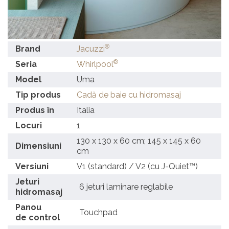
®
Brand
Jacuzzi
®
Seria
Whirlpool
Model
Uma
Tip produs
Cadă de baie cu hidromasaj
Produs în
Italia
Locuri
1
130 x 130 x 60 cm; 145 x 145 x 60
Dimensiuni
cm
Versiuni
V1 (standard) / V2 (cu J-Quiet™)
Jeturi
6 jeturi laminare reglabile
hidromasaj
Panou
Touchpad
de control