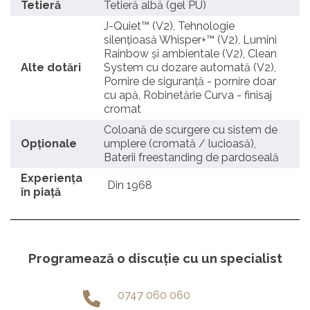
Tetieră
Tetieră albă (gel PU)
J-Quiet™ (V2), Tehnologie
silențioasă Whisper+™ (V2), Lumini
Rainbow și ambientale (V2), Clean
Alte dotări
System cu dozare automată (V2),
Pornire de siguranță - pornire doar
cu apă, Robinetărie Curva - finisaj
cromat
Coloană de scurgere cu sistem de
Opționale
umplere (cromată / lucioasă),
Baterii freestanding de pardoseală
Experienţa
Din 1968
în piaţă
Programează o discuție cu un specialist
0747 060 060