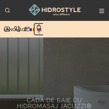
Skip
to
content
LANGUAGE
0
CADĂ DE BAIE CU
HIDROMASAJ JACUZZI®