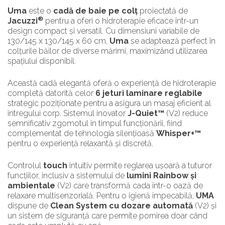
Uma
este o
cadă de baie pe colț
proiectată de
®
Jacuzzi
pentru a oferi o hidroterapie eficace într-un
design compact și versatil. Cu dimensiuni variabile de
130/145 x 130/145 x 60 cm,
Uma
se adaptează perfect în
colțurile băilor de diverse mărimi, maximizând utilizarea
spațiului disponibil.
Această cadă elegantă oferă o experiență de hidroterapie
completă datorită celor
6 jeturi laminare reglabile
strategic poziționate pentru a asigura un masaj eficient al
întregului corp. Sistemul inovator
J-Quiet™
(V2) reduce
semnificativ zgomotul în timpul funcționării, fiind
complementat de tehnologia silențioasă
Whisper+™
pentru o experiență relaxantă și discretă.
Controlul
touch
intuitiv permite reglarea ușoară a tuturor
funcțiilor, inclusiv a sistemului de
lumini Rainbow și
ambientale
(V2) care transformă cada într-o oază de
relaxare multisenzorială. Pentru o igienă impecabilă,
UMA
dispune de
Clean System cu dozare automată
(V2) și
un sistem de siguranță care permite pornirea doar când