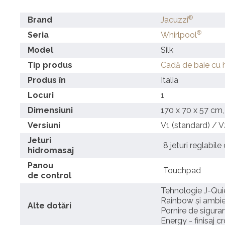
®
Brand
Jacuzzi
®
Seria
Whirlpool
Model
Silk
Tip produs
Cadă de baie cu 
Produs în
Italia
Locuri
1
Dimensiuni
170 x 70 x 57 cm,
Versiuni
V1 (standard) / V
Jeturi
8 jeturi reglabile 
hidromasaj
Panou
Touchpad
de control
Tehnologie J-Qui
Rainbow și ambie
Alte dotări
Pornire de sigura
Energy - finisaj c