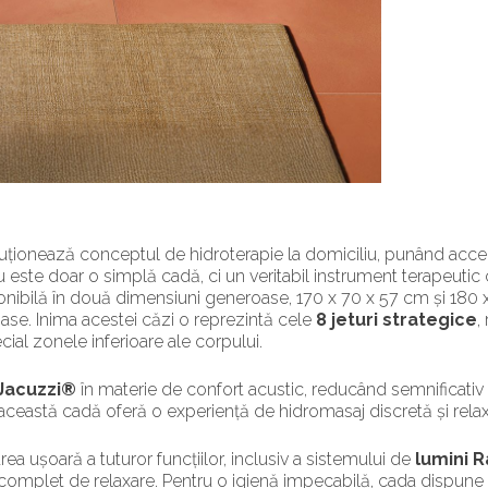
uționează conceptul de hidroterapie la domiciliu, punând accent
 este doar o simplă cadă, ci un veritabil instrument terapeutic 
ponibilă în două dimensiuni generoase, 170 x 70 x 57 cm și 180
oase. Inima acestei căzi o reprezintă cele
8 jeturi strategice
,
ecial zonele inferioare ale corpului.
Jacuzzi®
în materie de confort acustic, reducând semnificativ 
 această cadă oferă o experiență de hidromasaj discretă și rela
rea ușoară a tuturor funcțiilor, inclusiv a sistemului de
lumini 
al complet de relaxare. Pentru o igienă impecabilă, cada dispun