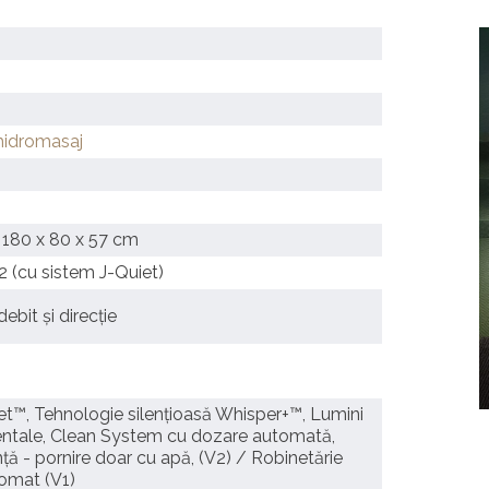
hidromasaj
 180 x 80 x 57 cm
2 (cu sistem J-Quiet)
debit și direcție
et™, Tehnologie silențioasă Whisper+™, Lumini
ntale, Clean System cu dozare automată,
nță - pornire doar cu apă, (V2) / Robinetărie
romat (V1)