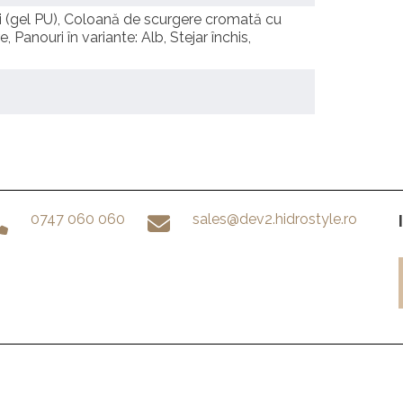
ri (gel PU), Coloană de scurgere cromată cu
 Panouri în variante: Alb, Stejar închis,
0747 060 060
sales@dev2.hidrostyle.ro