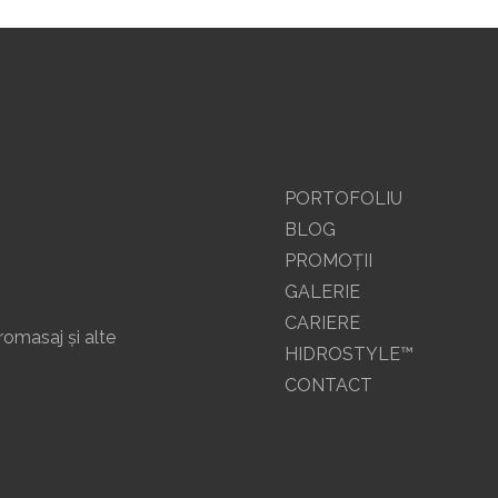
PORTOFOLIU
BLOG
PROMOŢII
GALERIE
CARIERE
romasaj și alte
HIDROSTYLE™
CONTACT