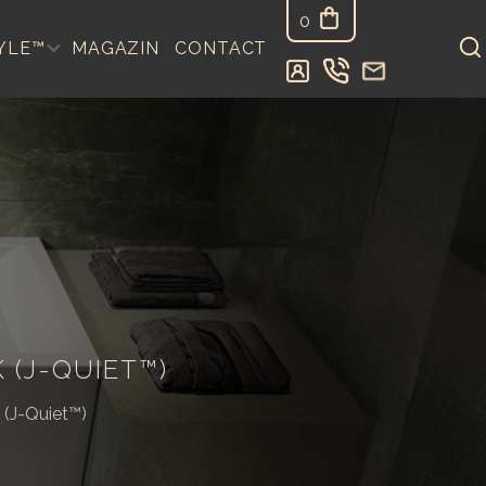
0
YLE™
MAGAZIN
CONTACT
 (J-QUIET™)
 (J-Quiet™)