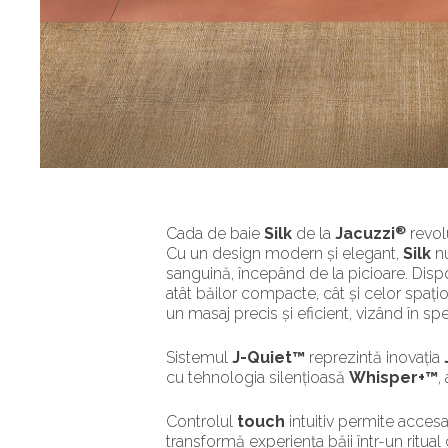
®
Cada de baie
Silk
de la
Jacuzzi
revol
Cu un design modern și elegant,
Silk
nu
sanguină, începând de la picioare. Dis
atât băilor compacte, cât și celor spați
un masaj precis și eficient, vizând în sp
Sistemul
J-Quiet™
reprezintă inovația
cu tehnologia silențioasă
Whisper+™
,
Controlul
touch
intuitiv permite accesa
transformă experiența băii într-un ritu