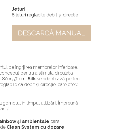
Jeturi
8 jeturi reglabile debit și direcție
DESCARCĂ MANUAL
ul pe îngrijirea membrelor inferioare.
conceput pentru a stimula circulația
 x 80 x 57 cm,
Silk
se adaptează perfect
 reglabile ca debit și direcție, care oferă
zgomotul în timpul utilizării. Împreună
xantă.
Rainbow și ambientale
care
e de
Clean System cu dozare