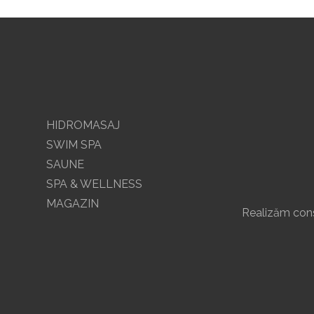
HIDROMASAJ
SWIM SPA
SAUNE
SPA & WELLNESS
MAGAZIN
Realizăm const