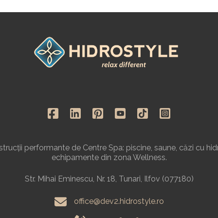
rucții performante de Centre Spa: piscine, saune, căzi cu hid
echipamente din zona Wellness.
Str. Mihai Eminescu, Nr. 18, Tunari, Ilfov (077180)
office@dev2.hidrostyle.ro