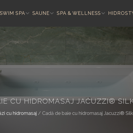
SWIM SPA
SAUNE
SPA & WELLNESS
HIDROST
IE CU HIDROMASAJ JACUZZI® SILK
zi cu hidromasaj
/
Cadă de baie cu hidromasaj Jacuzzi® Silk