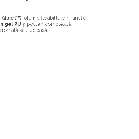
J-Quiet™)
, oferind flexibilitate în funcție
in gel PU
și poate fi completată
 cromată sau lucioasă.