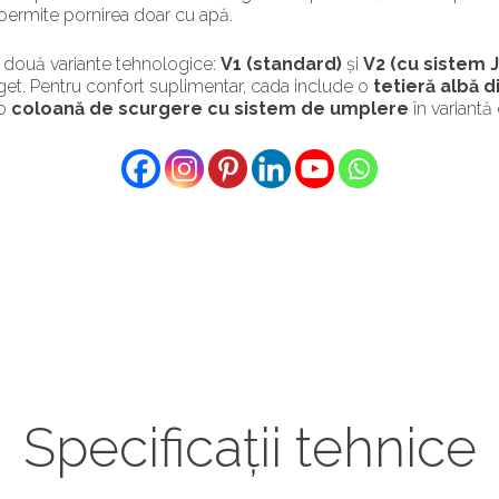
 permite pornirea doar cu apă.
n două variante tehnologice:
V1 (standard)
și
V2 (cu sistem 
uget. Pentru confort suplimentar, cada include o
tetieră albă d
 o
coloană de scurgere cu sistem de umplere
în variantă
Specificații tehnice