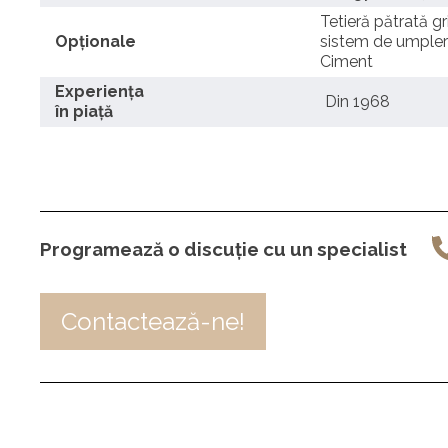
Tetieră pătrată g
Opționale
sistem de umplere,
Ciment
Experienţa
Din 1968
în piaţă
Programează o discuție cu un specialist
Contactează-ne!