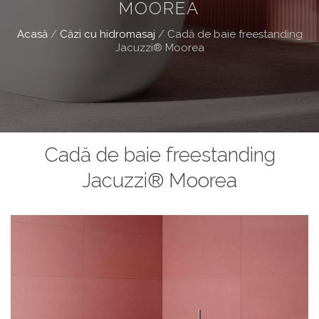
MOOREA
Acasă
/
Căzi cu hidromasaj
/
Cadă de baie freestanding
Jacuzzi® Moorea
Cadă de baie freestanding
Jacuzzi® Moorea