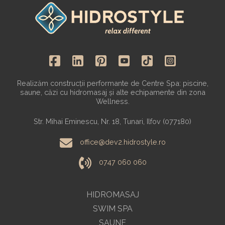
Realizăm construcții performante de Centre Spa: piscine,
saune, căzi cu hidromasaj și alte echipamente din zona
Wellness.
Str. Mihai Eminescu, Nr. 18, Tunari, Ilfov (077180)
office@dev2.hidrostyle.ro
0747 060 060
HIDROMASAJ
SWIM SPA
SAUNE