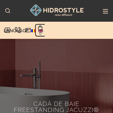
Skip
to
content
LANGUAGE
0
CADĂ DE BAIE
FREESTANDING JACUZZI®