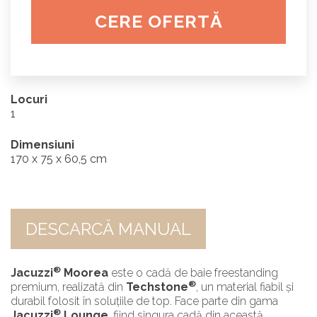
CERE OFERTĂ
Locuri
1
Dimensiuni
170 x 75 x 60,5 cm
DESCARCĂ MANUAL
®
Jacuzzi
Moorea
este o cadă de baie freestanding
®
premium, realizată din
Techstone
, un material fiabil și
durabil folosit în soluțiile de top. Face parte din gama
®
Jacuzzi
Lounge
, fiind singura cadă din această