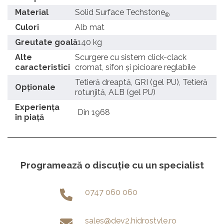
Material
Solid Surface Techstone
®
Culori
Alb mat
Greutate goală
140 kg
Alte
Scurgere cu sistem click-clack
caracteristici
cromat, sifon și picioare reglabile
Tetieră dreaptă, GRI (gel PU), Tetieră
Opționale
rotunjită, ALB (gel PU)
Experienţa
Din 1968
în piaţă
Programează o discuție cu un specialist
0747 060 060
sales@dev2.hidrostyle.ro