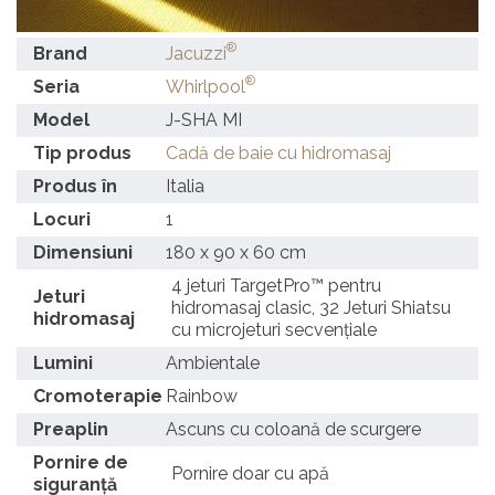
®
Brand
Jacuzzi
®
Seria
Whirlpool
Model
J-SHA MI
Tip produs
Cadă de baie cu hidromasaj
Produs în
Italia
Locuri
1
Dimensiuni
180 x 90 x 60 cm
4 jeturi TargetPro™ pentru
Jeturi
hidromasaj clasic, 32 Jeturi Shiatsu
hidromasaj
cu microjeturi secvențiale
Lumini
Ambientale
Cromoterapie
Rainbow
Preaplin
Ascuns cu coloană de scurgere
Pornire de
Pornire doar cu apă
siguranță