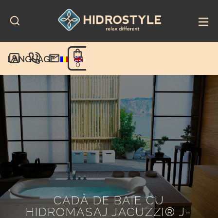
Skip
to
content
LANGUAGE
0
CADĂ DE BAIE CU
HIDROMASAJ JACUZZI® J-