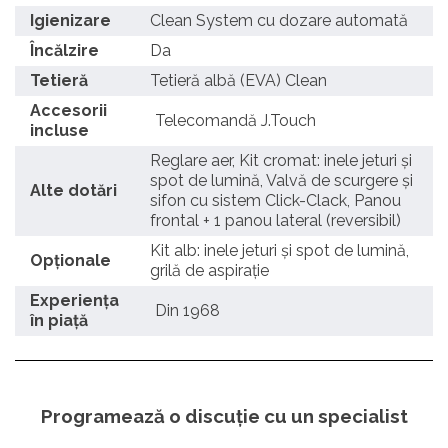
Igienizare
Clean System cu dozare automată
Încălzire
Da
Tetieră
Tetieră albă (EVA) Clean
Accesorii
Telecomandă J.Touch
incluse
Reglare aer, Kit cromat: inele jeturi și
spot de lumină, Valvă de scurgere și
Alte dotări
sifon cu sistem Click-Clack, Panou
frontal + 1 panou lateral (reversibil)
Kit alb: inele jeturi și spot de lumină,
Opționale
grilă de aspirație
Experienţa
Din 1968
în piaţă
Programează o discuție cu un specialist