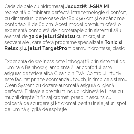
Cada de baie cu hidromasaj
Jacuzzi® J-SHA MI
reprezintă o îmbinare perfectă între tehnologie și confort,
cu dimensiuni generoase de 180 x 90 cm și o adâncime
confortabilă de 60 cm. Acest model premium oferă o
experiență completă de hidroterapie prin sistemul său
avansat de
32 de jeturi Shiatsu
cu microjeturi
secvențiale , care oferă programe specializate
Tonic și
Relax
și
4 jeturi TargetPro™
pentru hidromasaj clasic.
Experiența de wellness este îmbogățită prin sistemul de
iluminare Rainbow și ambientală, iar confortul este
asigurat de tetiera albă Clean din EVA. Controlul intuitiv
este facilitat prin telecomanda J.touch, în timp ce sistemul
Clean System cu dozare automată asigură o igienă
perfectă. Finisajele premium includ robinetărie Linea cu
muchii drepte în finisaj cromat, preaplin ascuns cu
coloană de scurgere și kit cromat pentru inele jeturi, spot
de lumină și grilă de aspirație.