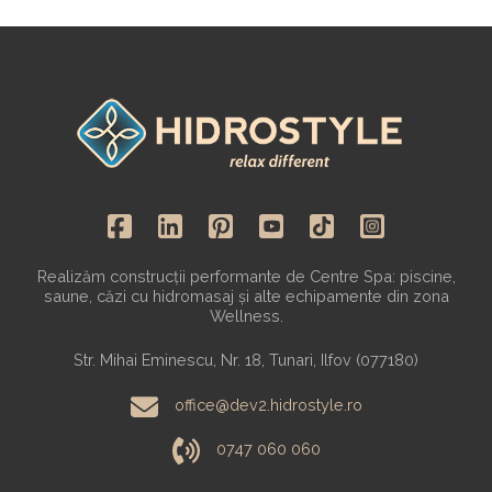
Realizăm construcții performante de Centre Spa: piscine,
saune, căzi cu hidromasaj și alte echipamente din zona
Wellness.
Str. Mihai Eminescu, Nr. 18, Tunari, Ilfov (077180)
office@dev2.hidrostyle.ro
0747 060 060