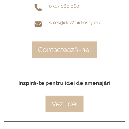
0747 060 060
sales@dev2.hidrostyle.ro
Contactează-ne!
Inspiră-te pentru idei de amenajări
Vezi idei