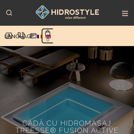
Skip
to
content
LANGUAGE
0
CADĂ CU HIDROMASAJ
TREESSE® FUSION ACTIVE