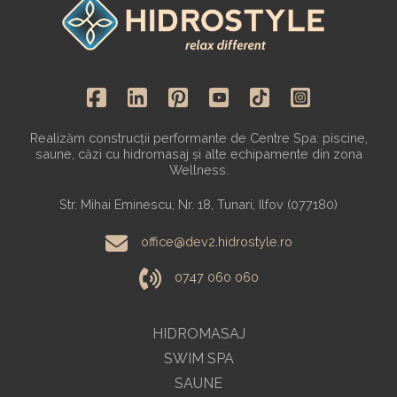
Realizăm construcții performante de Centre Spa: piscine,
saune, căzi cu hidromasaj și alte echipamente din zona
Wellness.
Str. Mihai Eminescu, Nr. 18, Tunari, Ilfov (077180)
office@dev2.hidrostyle.ro
0747 060 060
HIDROMASAJ
SWIM SPA
SAUNE