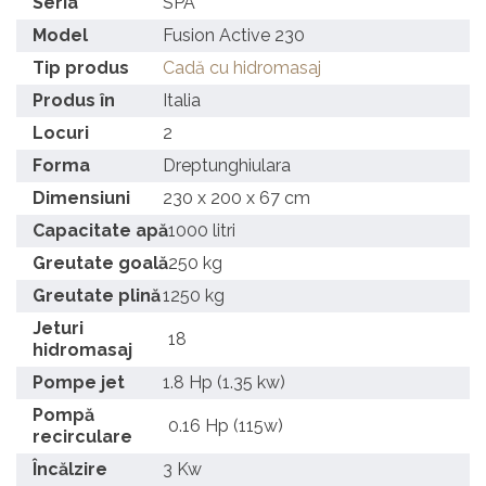
Seria
SPA
Model
Fusion Active 230
Tip produs
Cadă cu hidromasaj
Produs în
Italia
Locuri
2
Forma
Dreptunghiulara
Dimensiuni
230 x 200 x 67 cm
Capacitate apă
1000 litri
Greutate goală
250 kg
Greutate plină
1250 kg
Jeturi
18
hidromasaj
Pompe jet
1.8 Hp (1.35 kw)
Pompă
0.16 Hp (115w)
recirculare
Încălzire
3 Kw