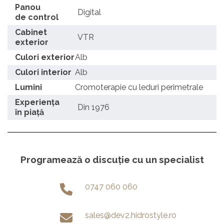
Panou
Digital
de control
Cabinet
VTR
exterior
Culori exterior
Alb
Culori interior
Alb
Lumini
Cromoterapie cu leduri perimetrale
Experienţa
Din 1976
în piaţă
Programează o discuție cu un specialist
0747 060 060
sales@dev2.hidrostyle.ro