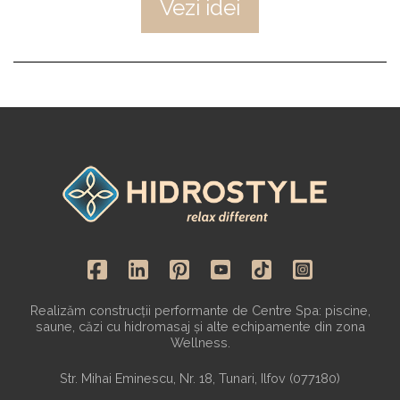
Vezi idei
Realizăm construcții performante de Centre Spa: piscine,
saune, căzi cu hidromasaj și alte echipamente din zona
Wellness.
Str. Mihai Eminescu, Nr. 18, Tunari, Ilfov (077180)