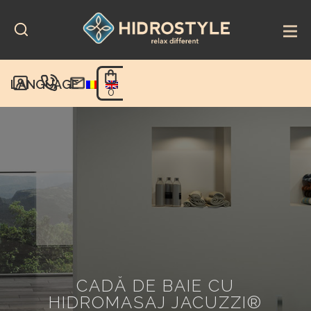
Skip
to
content
LANGUAGE
0
CADĂ DE BAIE CU
HIDROMASAJ JACUZZI®