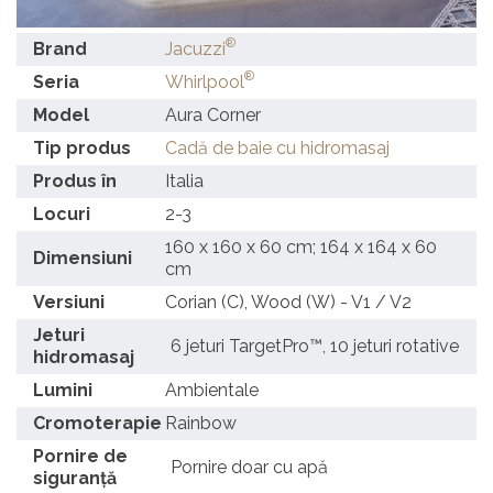
®
Brand
Jacuzzi
®
Seria
Whirlpool
Model
Aura Corner
Tip produs
Cadă de baie cu hidromasaj
Produs în
Italia
Locuri
2-3
160 x 160 x 60 cm; 164 x 164 x 60
Dimensiuni
cm
Versiuni
Corian (C), Wood (W) - V1 / V2
Jeturi
6 jeturi TargetPro™, 10 jeturi rotative
hidromasaj
Lumini
Ambientale
Cromoterapie
Rainbow
Pornire de
Pornire doar cu apă
siguranță