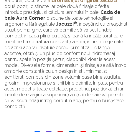
Vă puteți bucura de
hidromasajul original Jacuzzi
în
două poziții distincte, iar cele două finisaje diferite
introduc prestigiul și căldura lemnului în baie.
Cada de
baie Aura Corner
dispune de toate tehnologiile și
®
ergonomia fără egal ale
Jacuzzi
, începând cu preaplinul
situat pe margine, care vă permite să vă scufundați
complet în cada plină cu apă, și până la încălzitorul care
menține temperatura constantă a apei, în timp ce jeturile
de aer și apă vă învăluie corpul și mintea. Pe lângă
acestea, oferă și un plus de confort: noul hidromasaj
pentru spate în poziția șezut, disponibil doar la acest
model. Diversele forme, dimensiuni și finisaje se află într-o
armonie constantă cu un design în stil minimalist
echilibrat, compus din zone voluminoase bine studiate,
grosimi impresionante și linii bine definite. În plus, pentru
acest model și toate celelalte, preaplinul poziționat chiar
înainte de marginea superioară a căzii de baie vă permite
să vă scufundați întreg corpul în apă, pentru o bunăstare
completă.