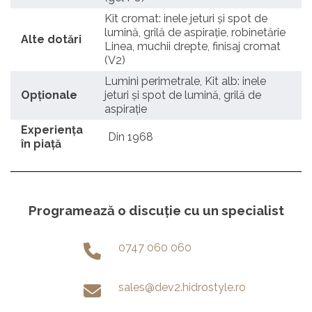
Kit cromat: inele jeturi și spot de
lumină, grilă de aspirație, robinetărie
Alte dotări
Linea, muchii drepte, finisaj cromat
(V2)
Lumini perimetrale, Kit alb: inele
Opționale
jeturi și spot de lumină, grilă de
aspirație
Experienţa
Din 1968
în piaţă
Programează o discuție cu un specialist
0747 060 060
sales@dev2.hidrostyle.ro