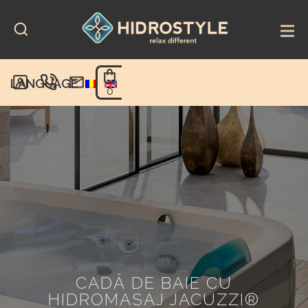
Skip
to
content
LANGUAGE
0
CADĂ DE BAIE CU
HIDROMASAJ JACUZZI®