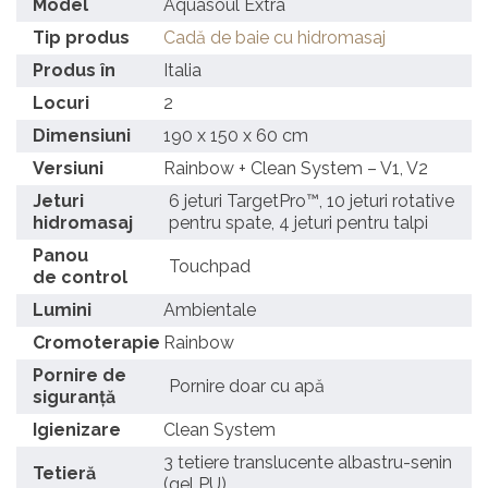
Model
Aquasoul Extra
Tip produs
Cadă de baie cu hidromasaj
Produs în
Italia
Locuri
2
Dimensiuni
190 x 150 x 60 cm
Versiuni
Rainbow + Clean System – V1, V2
Jeturi
6 jeturi TargetPro™, 10 jeturi rotative
hidromasaj
pentru spate, 4 jeturi pentru talpi
Panou
Touchpad
de control
Lumini
Ambientale
Cromoterapie
Rainbow
Pornire de
Pornire doar cu apă
siguranță
Igienizare
Clean System
3 tetiere translucente albastru-senin
Tetieră
(gel PU)