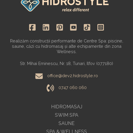
Realizăm construcții performante de Centre Spa: piscine,
saune, căzi cu hidromasaj și alte echipamente din zona
Wellness.
Str. Mihai Eminescu, Nr. 18, Tunari, Ilfov (077180)
office@dev2.hidrostyle.ro
0747 060 060
HIDROMASAJ
SWIM SPA
SAUNE
SPA & WELLNESS